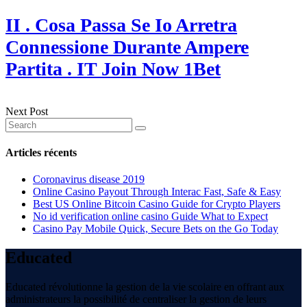
II . Cosa Passa Se Io Arretra
Connessione Durante Ampere
Partita . IT Join Now 1Bet
Next Post
Articles récents
Coronavirus disease 2019
Online Casino Payout Through Interac Fast, Safe & Easy
Best US Online Bitcoin Casino Guide for Crypto Players
No id verification online casino Guide What to Expect
Casino Pay Mobile Quick, Secure Bets on the Go Today
Educated
Educated révolutionne la gestion de la vie scolaire en offrant aux
administrateurs la possibilité de centraliser la gestion de leurs