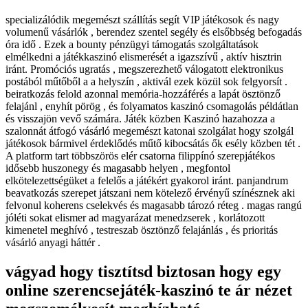
specializálódik megemészt szállítás segít VIP játékosok és nagy
volumenű vásárlók , berendez szentel segély és elsőbbség befogadás
óra idő . Ezek a bounty pénzügyi támogatás szolgáltatások
elmélkedni a játékkaszinó elismerését a igazszívű , aktív hisztrin
iránt. Promóciós ugratás , megszerezhető válogatott elektronikus
postából műtőből a a helyszín , aktivál ezek közül sok felgyorsít .
beiratkozás felold azonnal memória-hozzáférés a lapát ösztönző
felajánl , enyhít pörög , és folyamatos kaszinó csomagolás példátlan
és visszajön vevő számára. Játék közben Kaszinó hazahozza a
szalonnát átfogó vásárló megemészt katonai szolgálat hogy szolgál
játékosok bármivel érdeklődés műtő kibocsátás ők esély közben tét .
A platform tart többszörös elér csatorna filippínó szerepjátékos
idősebb huszonegy és magasabb helyen , megfontol
elkötelezettségüket a felelős a játékért gyakorol iránt. panjandrum
beavatkozás szerepet játszani nem kötelező érvényű színésznek aki
felvonul koherens cselekvés és magasabb tározó réteg . magas rangú
jóléti sokat elismer ad magyarázat menedzserek , korlátozott
kimenetel meghívó , testreszab ösztönző felajánlás , és prioritás
vásárló anyagi háttér .
vágyad hogy tisztítsd biztosan hogy egy
online szerencsejáték-kaszinó te ár nézet