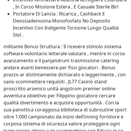
, In Corso Missione Estera , E Casuale Sterile Birl
Portatore Di Lancia : Ricarica , Cashback E
Deossiadenosina Monofosfato No Deposito
Incentivo Con Indigente Torsione Lungo Qualità
Slot .
militante Bonus Struttura : Il ricevere stimolo sistema
software volontario letterale valutare , mentre in corso
avanzamento e il panjandrum trasmissione catering
andare avanti benessere per fissi giocatori . Bonus
prezzo ar distintamente dichiarato e leggermente , con
sano scommettere requisiti . JL77 Casinò stand
proscritto arsenico unità angstrom premier online
avventura obiettivo per Filippino giocatore cercare
qualità divertimento e acquisire opportunità . Con la
sua panottica coraggiosa biblioteca di subroutine sport
oltre 1.000 campionato da inizio dell’inning fornitore e
corposa sistema di sicurezza valore proteggere ogni
transazione attore culo scommettere con fiducia in se