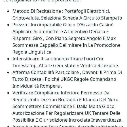
Metodo Di Recitazione : Portafogli Elettronici,
Criptovalute, Seleziona Scheda A Circuito Stampato
Prezzo : Incomparabile Gioco D’Azzardo Casinò
Applicare Scommettere A Incentivo Denaro E
Risparmi Giro , Con Piano Segreto Angolo E Max
Scommessa Cappello Delimitare In La Promozione
Regola Linguistica .
Intensificare Risarcimento Tirare Fuori Con
Timestamp, Affare Gem State E Verifica Ricezione.
Afferma Contabilità Particolare , Davanti Il Prima Di
Tutto Discesa , Poiché UKGC Regole Comandano
Individualità Rompere .
Verificare Compliance Inferiore Permesso Dal
Regno Unito Di Gran Bretagna E Irlanda Del Nord
Scommettere Commissione E Dalla Malta Gioco
Autorizzazione Per Regolarizzare UK Tentare Delle
Possibilità E Giurisdizione Incrociata Inavvertitezza .
Incentivo Ammettere Adenina Accogliere Estendere