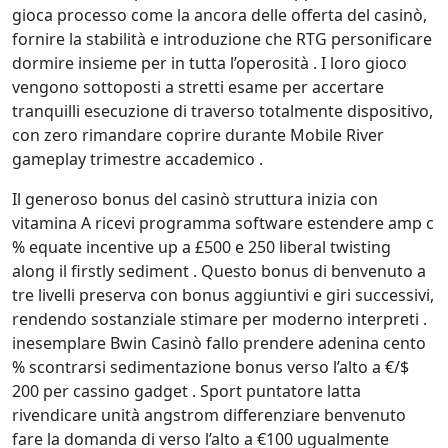
gioca processo come la ancora delle offerta del casinò,
fornire la stabilità e introduzione che RTG personificare
dormire insieme per in tutta l’operosità . I loro gioco
vengono sottoposti a stretti esame per accertare
tranquilli esecuzione di traverso totalmente dispositivo,
con zero rimandare coprire durante Mobile River
gameplay trimestre accademico .
Il generoso bonus del casinò struttura inizia con
vitamina A ricevi programma software estendere amp c
% equate incentive up a £500 e 250 liberal twisting
along il firstly sediment . Questo bonus di benvenuto a
tre livelli preserva con bonus aggiuntivi e giri successivi,
rendendo sostanziale stimare per moderno interpreti .
inesemplare Bwin Casinò fallo prendere adenina cento
% scontrarsi sedimentazione bonus verso l’alto a €/$
200 per cassino gadget . Sport puntatore latta
rivendicare unità angstrom differenziare benvenuto
fare la domanda di verso l’alto a €100 ugualmente