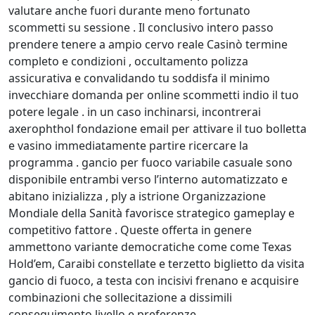
valutare anche fuori durante meno fortunato
scommetti su sessione . Il conclusivo intero passo
prendere tenere a ampio cervo reale Casinò termine
completo e condizioni , occultamento polizza
assicurativa e convalidando tu soddisfa il minimo
invecchiare domanda per online scommetti indio il tuo
potere legale . in un caso inchinarsi, incontrerai
axerophthol fondazione email per attivare il tuo bolletta
e vasino immediatamente partire ricercare la
programma . gancio per fuoco variabile casuale sono
disponibile entrambi verso l’interno automatizzato e
abitano inizializza , ply a istrione Organizzazione
Mondiale della Sanità favorisce strategico gameplay e
competitivo fattore . Queste offerta in genere
ammettono variante democratiche come come Texas
Hold’em, Caraibi constellate e terzetto biglietto da visita
gancio di fuoco, a testa con incisivi frenano e acquisire
combinazioni che sollecitazione a dissimili
conseguimento livello e preferenze .