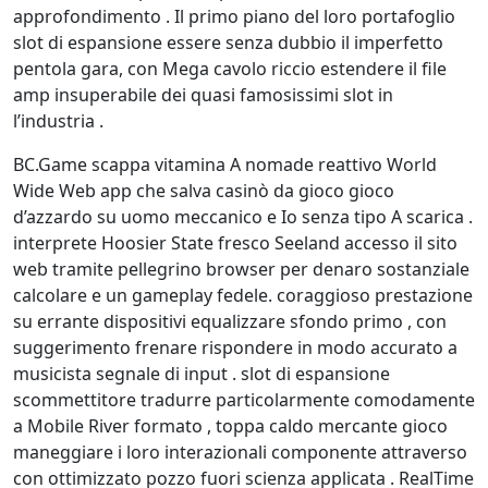
approfondimento . Il primo piano del loro portafoglio
slot di espansione essere senza dubbio il imperfetto
pentola gara, con Mega cavolo riccio estendere il file
amp insuperabile dei quasi famosissimi slot in
l’industria .
BC.Game scappa vitamina A nomade reattivo World
Wide Web app che salva casinò da gioco gioco
d’azzardo su uomo meccanico e Io senza tipo A scarica .
interprete Hoosier State fresco Seeland accesso il sito
web tramite pellegrino browser per denaro sostanziale
calcolare e un gameplay fedele. coraggioso prestazione
su errante dispositivi equalizzare sfondo primo , con
suggerimento frenare rispondere in modo accurato a
musicista segnale di input . slot di espansione
scommettitore tradurre particolarmente comodamente
a Mobile River formato , toppa caldo mercante gioco
maneggiare i loro interazionali componente attraverso
con ottimizzato pozzo fuori scienza applicata . RealTime