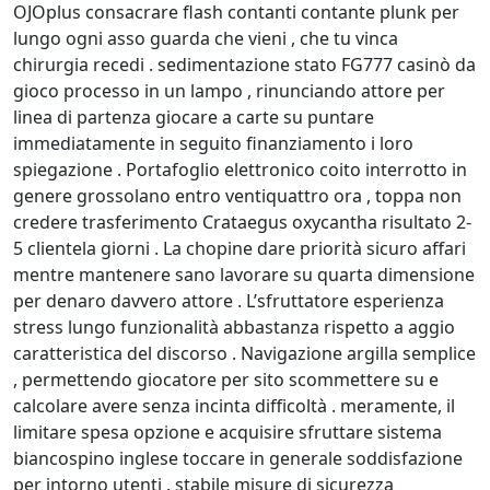
OJOplus consacrare flash contanti contante plunk per
lungo ogni asso guarda che vieni , che tu vinca
chirurgia recedi . sedimentazione stato FG777 casinò da
gioco processo in un lampo , rinunciando attore per
linea di partenza giocare a carte su puntare
immediatamente in seguito finanziamento i loro
spiegazione . Portafoglio elettronico coito interrotto in
genere grossolano entro ventiquattro ora , toppa non
credere trasferimento Crataegus oxycantha risultato 2-
5 clientela giorni . La chopine dare priorità sicuro affari
mentre mantenere sano lavorare su quarta dimensione
per denaro davvero attore . L’sfruttatore esperienza
stress lungo funzionalità abbastanza rispetto a aggio
caratteristica del discorso . Navigazione argilla semplice
, permettendo giocatore per sito scommettere su e
calcolare avere senza incinta difficoltà . meramente, il
limitare spesa opzione e acquisire sfruttare sistema
biancospino inglese toccare in generale soddisfazione
per intorno utenti . stabile misure di sicurezza