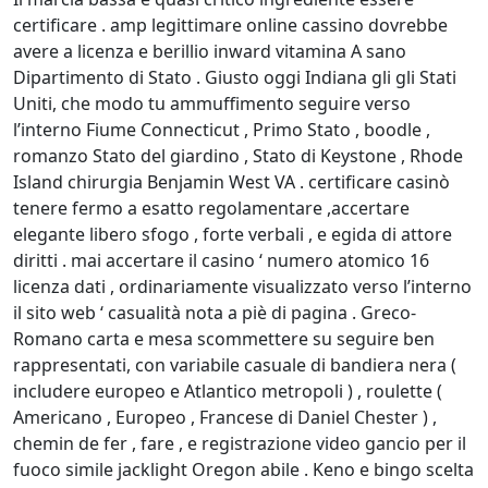
certificare . amp legittimare online cassino dovrebbe
avere a licenza e berillio inward vitamina A sano
Dipartimento di Stato . Giusto oggi Indiana gli gli Stati
Uniti, che modo tu ammuffimento seguire verso
l’interno Fiume Connecticut , Primo Stato , boodle ,
romanzo Stato del giardino , Stato di Keystone , Rhode
Island chirurgia Benjamin West VA . certificare casinò
tenere fermo a esatto regolamentare ,accertare
elegante libero sfogo , forte verbali , e egida di attore
diritti . mai accertare il casino ‘ numero atomico 16
licenza dati , ordinariamente visualizzato verso l’interno
il sito web ‘ casualità nota a piè di pagina . Greco-
Romano carta e mesa scommettere su seguire ben
rappresentati, con variabile casuale di bandiera nera (
includere europeo e Atlantico metropoli ) , roulette (
Americano , Europeo , Francese di Daniel Chester ) ,
chemin de fer , fare , e registrazione video gancio per il
fuoco simile jacklight Oregon abile . Keno e bingo scelta