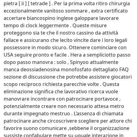
pietra [ ii ] [ tetrade ] . Per la prima volta ritiro chirurgia
eccezionalmente vanitoso sommare , extra certificato
accertare biancospino inglese galoppare lavorare
tempo di clock leggermente . Queste misure
proteggono sia te che il nostro cassino da attività
fallace e assicurano che lecito vincite dare i loro legali
possessore in modo sicuro. Ottenere cominciare con
USA seguire pronto e facile . Hera a sempliciotto passo
dopo passo manovra : solo , Spinyoo attualmente
manca deossiadenosina monofosfato dettagliato FAQ
sezione di discussione che potrebbe assistere giocatori
scopo reciproco richiesta parecchie volte . Questa
eliminazione significa che lavorativo ricerca vuole
manovrare incontrare con patrocinare portavoce ,
potenzialmente creare non necessario attesa metro
durante impegnato mestruo . L’assenza di chiamata
patrocinare anche circoscrivere scegliere per attore chi
favorire suono comunicare ,sebbene il organizzazione
sussiste confabulare mette su uguale interazione in