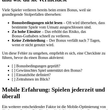
Viele Spieler verlieren bereits beim ersten Bonus, weil sie
grundlegende Stolperfallen übersehen:
Bonusbedingungen nicht lesen
– Oft wird übersehen, dass
bestimmte Spiele vom Umsatz ausgeschlossen sind.
Zu hohe Einsätze
– Das erhöht das Risiko, das
Bonus‑Guthaben schnell zu verlieren.
Keine Zeiteinteilung
– Der Bonus verfällt nach 7 Tagen,
wenn er nicht genutzt wird.
Um diese Fehler zu umgehen, empfiehlt es sich, eine Checkliste zu
führen, bevor du einen Bonus aktivierst:
[ ] Bonusbedingungen geprüft?
[ ] Gewünschtes Spiel unterstützt den Bonus?
[ ] Einsatzhöhe definiert?
[ ] Zeitrahmen im Blick?
Mobile Erfahrung: Spielen jederzeit und
überall
Ein weiterer entscheidender Faktor ist die Mobile‑Optimierung von