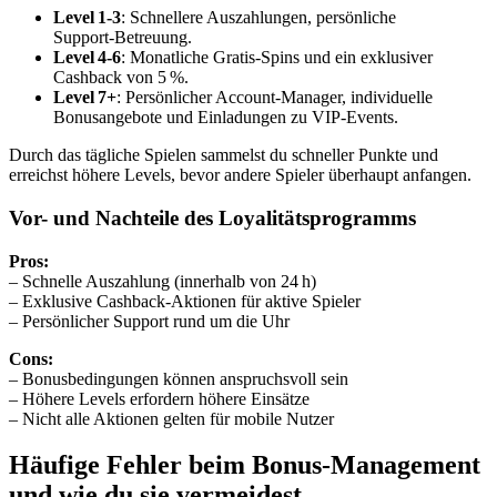
Level 1‑3
: Schnellere Auszahlungen, persönliche
Support‑Betreuung.
Level 4‑6
: Monatliche Gratis‑Spins und ein exklusiver
Cashback von 5 %.
Level 7+
: Persönlicher Account‑Manager, individuelle
Bonusangebote und Einladungen zu VIP‑Events.
Durch das tägliche Spielen sammelst du schneller Punkte und
erreichst höhere Levels, bevor andere Spieler überhaupt anfangen.
Vor- und Nachteile des Loyalitätsprogramms
Pros:
– Schnelle Auszahlung (innerhalb von 24 h)
– Exklusive Cashback‑Aktionen für aktive Spieler
– Persönlicher Support rund um die Uhr
Cons:
– Bonusbedingungen können anspruchsvoll sein
– Höhere Levels erfordern höhere Einsätze
– Nicht alle Aktionen gelten für mobile Nutzer
Häufige Fehler beim Bonus‑Management
und wie du sie vermeidest