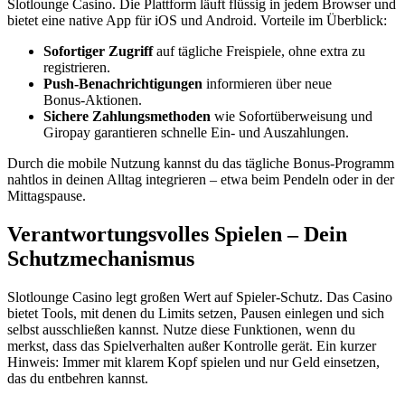
Slotlounge Casino. Die Plattform läuft flüssig in jedem Browser und
bietet eine native App für iOS und Android. Vorteile im Überblick:
Sofortiger Zugriff
auf tägliche Freispiele, ohne extra zu
registrieren.
Push‑Benachrichtigungen
informieren über neue
Bonus‑Aktionen.
Sichere Zahlungsmethoden
wie Sofortüberweisung und
Giropay garantieren schnelle Ein- und Auszahlungen.
Durch die mobile Nutzung kannst du das tägliche Bonus‑Programm
nahtlos in deinen Alltag integrieren – etwa beim Pendeln oder in der
Mittagspause.
Verantwortungsvolles Spielen – Dein
Schutzmechanismus
Slotlounge Casino legt großen Wert auf Spieler‑Schutz. Das Casino
bietet Tools, mit denen du Limits setzen, Pausen einlegen und sich
selbst ausschließen kannst. Nutze diese Funktionen, wenn du
merkst, dass das Spielverhalten außer Kontrolle gerät. Ein kurzer
Hinweis: Immer mit klarem Kopf spielen und nur Geld einsetzen,
das du entbehren kannst.