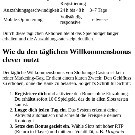
Registrierung
Auszahlungsgeschwindigkeit
24 h bis 48 h
3–7 Tage
Vollständig
Mobile‑Optimierung
Teilweise
responsive
Durch diese täglichen Aktionen bleibt das Spielbudget länger
erhalten und die Auszahlungsrate steigt deutlich.
Wie du den täglichen Willkommensbonus
clever nutzt
Der tägliche Willkommensbonus von Slotlounge Casino ist kein
reiner Marketing‑Gag. Er dient einem klaren Zweck: Den Geldfluss
zu erhöhen, ohne die Bank zu belasten. So geht’s Schritt für Schritt:
Registriere dich
und aktiviere den Bonus ohne Einzahlung.
Du erhältst sofort 10 € Spielgeld, das du in allen Slots testen
kannst.
Logge dich jeden Tag ein
. Das System erkennt deine
Aktivität automatisch und schreibt die Freispiele deinem
Konto gut.
Setze den Bonus gezielt ein
. Wähle Slots mit hoher RTP
(Return to Player) und mittlerer Volatilität, z. B.
Dragonia