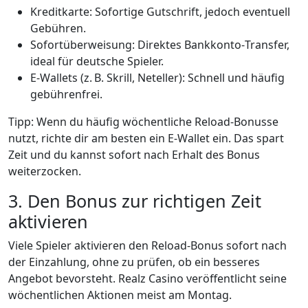
Kreditkarte: Sofortige Gutschrift, jedoch eventuell
Gebühren.
Sofortüberweisung: Direktes Bankkonto‑Transfer,
ideal für deutsche Spieler.
E‑Wallets (z. B. Skrill, Neteller): Schnell und häufig
gebührenfrei.
Tipp: Wenn du häufig wöchentliche Reload‑Bonusse
nutzt, richte dir am besten ein E‑Wallet ein. Das spart
Zeit und du kannst sofort nach Erhalt des Bonus
weiterzocken.
3. Den Bonus zur richtigen Zeit
aktivieren
Viele Spieler aktivieren den Reload‑Bonus sofort nach
der Einzahlung, ohne zu prüfen, ob ein besseres
Angebot bevorsteht. Realz Casino veröffentlicht seine
wöchentlichen Aktionen meist am Montag.