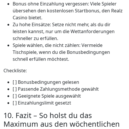
Bonus ohne Einzahlung vergessen: Viele Spieler
übersehen den kostenlosen Startbonus, den Realz
Casino bietet.
Zu hohe Einsätze: Setze nicht mehr, als du dir
leisten kannst, nur um die Wettanforderungen
schneller zu erfüllen.
Spiele wählen, die nicht zählen: Vermeide
Tischspiele, wenn du die Bonusbedingungen
schnell erfüllen möchtest.
Checkliste:
[ ] Bonusbedingungen gelesen
[ ] Passende Zahlungsmethode gewählt
[ ] Geeignete Spiele ausgewählt
[ ] Einzahlungslimit gesetzt
10. Fazit – So holst du das
Maximum aus den wöchentlichen