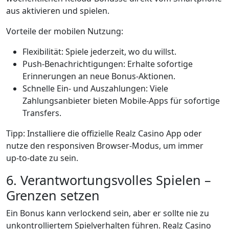
aus aktivieren und spielen.
Vorteile der mobilen Nutzung:
Flexibilität: Spiele jederzeit, wo du willst.
Push‑Benachrichtigungen: Erhalte sofortige
Erinnerungen an neue Bonus‑Aktionen.
Schnelle Ein- und Auszahlungen: Viele
Zahlungsanbieter bieten Mobile‑Apps für sofortige
Transfers.
Tipp: Installiere die offizielle Realz Casino App oder
nutze den responsiven Browser‑Modus, um immer
up‑to‑date zu sein.
6. Verantwortungsvolles Spielen –
Grenzen setzen
Ein Bonus kann verlockend sein, aber er sollte nie zu
unkontrolliertem Spielverhalten führen. Realz Casino