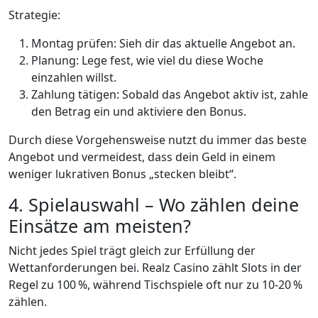
Strategie:
Montag prüfen: Sieh dir das aktuelle Angebot an.
Planung: Lege fest, wie viel du diese Woche
einzahlen willst.
Zahlung tätigen: Sobald das Angebot aktiv ist, zahle
den Betrag ein und aktiviere den Bonus.
Durch diese Vorgehensweise nutzt du immer das beste
Angebot und vermeidest, dass dein Geld in einem
weniger lukrativen Bonus „stecken bleibt“.
4. Spielauswahl – Wo zählen deine
Einsätze am meisten?
Nicht jedes Spiel trägt gleich zur Erfüllung der
Wettanforderungen bei. Realz Casino zählt Slots in der
Regel zu 100 %, während Tischspiele oft nur zu 10‑20 %
zählen.