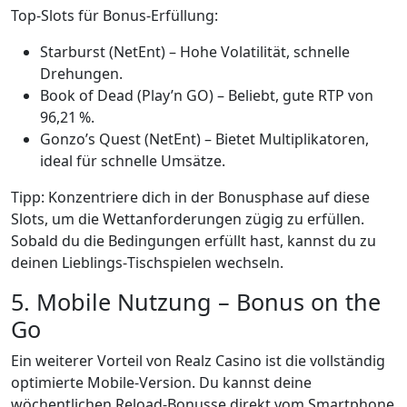
Top‑Slots für Bonus‑Erfüllung:
Starburst (NetEnt) – Hohe Volatilität, schnelle
Drehungen.
Book of Dead (Play’n GO) – Beliebt, gute RTP von
96,21 %.
Gonzo’s Quest (NetEnt) – Bietet Multiplikatoren,
ideal für schnelle Umsätze.
Tipp: Konzentriere dich in der Bonusphase auf diese
Slots, um die Wettanforderungen zügig zu erfüllen.
Sobald du die Bedingungen erfüllt hast, kannst du zu
deinen Lieblings‑Tischspielen wechseln.
5. Mobile Nutzung – Bonus on the
Go
Ein weiterer Vorteil von Realz Casino ist die vollständig
optimierte Mobile‑Version. Du kannst deine
wöchentlichen Reload‑Bonusse direkt vom Smartphone