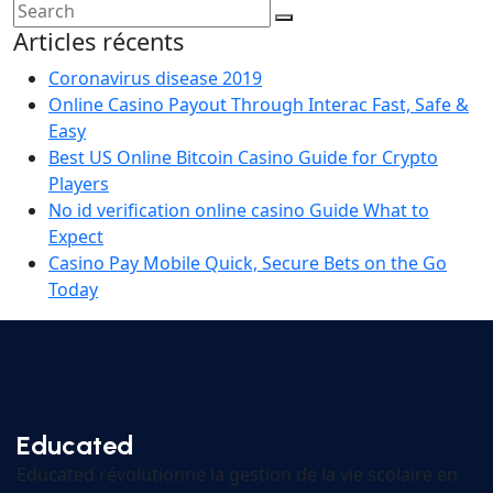
Articles récents
Coronavirus disease 2019
Online Casino Payout Through Interac Fast, Safe &
Easy
Best US Online Bitcoin Casino Guide for Crypto
Players
No id verification online casino Guide What to
Expect
Casino Pay Mobile Quick, Secure Bets on the Go
Today
Educated
Educated révolutionne la gestion de la vie scolaire en