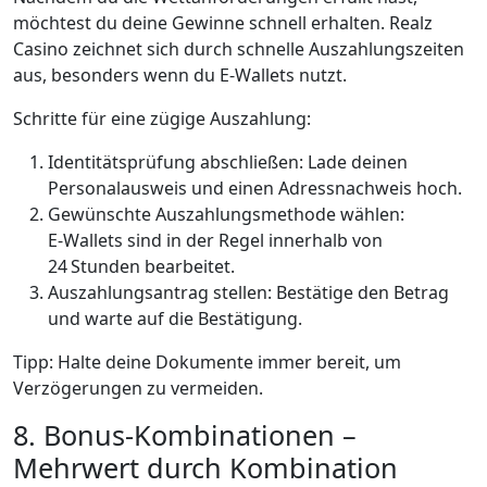
möchtest du deine Gewinne schnell erhalten. Realz
Casino zeichnet sich durch schnelle Auszahlungszeiten
aus, besonders wenn du E‑Wallets nutzt.
Schritte für eine zügige Auszahlung:
Identitätsprüfung abschließen: Lade deinen
Personalausweis und einen Adressnachweis hoch.
Gewünschte Auszahlungsmethode wählen:
E‑Wallets sind in der Regel innerhalb von
24 Stunden bearbeitet.
Auszahlungsantrag stellen: Bestätige den Betrag
und warte auf die Bestätigung.
Tipp: Halte deine Dokumente immer bereit, um
Verzögerungen zu vermeiden.
8. Bonus‑Kombinationen –
Mehrwert durch Kombination