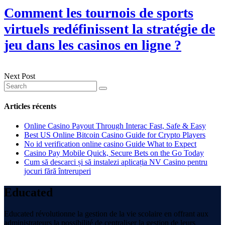
Comment les tournois de sports
virtuels redéfinissent la stratégie de
jeu dans les casinos en ligne ?
Next Post
Articles récents
Online Casino Payout Through Interac Fast, Safe & Easy
Best US Online Bitcoin Casino Guide for Crypto Players
No id verification online casino Guide What to Expect
Casino Pay Mobile Quick, Secure Bets on the Go Today
Cum să descarci și să instalezi aplicația NV Casino pentru
jocuri fără întreruperi
Educated
Educated révolutionne la gestion de la vie scolaire en offrant aux
administrateurs la possibilité de centraliser la gestion de leurs