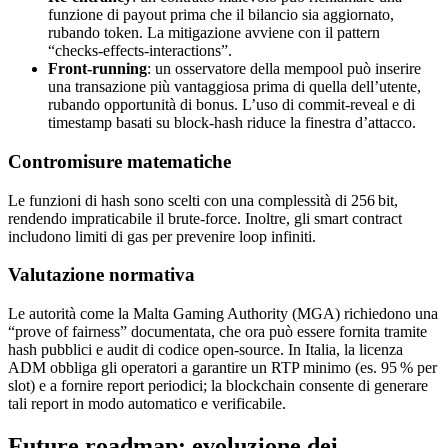
funzione di payout prima che il bilancio sia aggiornato,
rubando token. La mitigazione avviene con il pattern
“checks‑effects‑interactions”.
Front‑running
: un osservatore della mempool può inserire
una transazione più vantaggiosa prima di quella dell’utente,
rubando opportunità di bonus. L’uso di commit‑reveal e di
timestamp basati su block‑hash riduce la finestra d’attacco.
Contromisure matematiche
Le funzioni di hash sono scelti con una complessità di 256 bit,
rendendo impraticabile il brute‑force. Inoltre, gli smart contract
includono limiti di gas per prevenire loop infiniti.
Valutazione normativa
Le autorità come la Malta Gaming Authority (MGA) richiedono una
“prove of fairness” documentata, che ora può essere fornita tramite
hash pubblici e audit di codice open‑source. In Italia, la licenza
ADM obbliga gli operatori a garantire un RTP minimo (es. 95 % per
slot) e a fornire report periodici; la blockchain consente di generare
tali report in modo automatico e verificabile.
Future roadmap: evoluzione dei