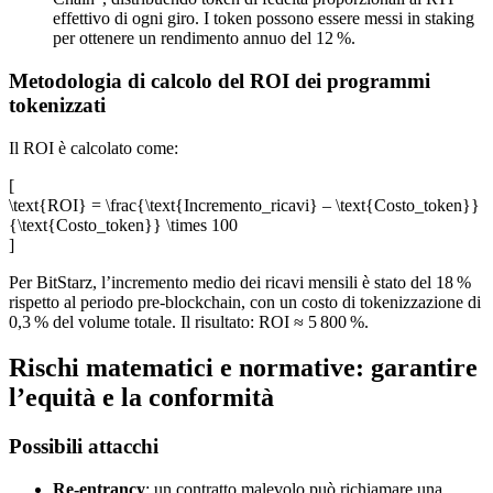
effettivo di ogni giro. I token possono essere messi in staking
per ottenere un rendimento annuo del 12 %.
Metodologia di calcolo del ROI dei programmi
tokenizzati
Il ROI è calcolato come:
[
\text{ROI} = \frac{\text{Incremento_ricavi} – \text{Costo_token}}
{\text{Costo_token}} \times 100
]
Per BitStarz, l’incremento medio dei ricavi mensili è stato del 18 %
rispetto al periodo pre‑blockchain, con un costo di tokenizzazione di
0,3 % del volume totale. Il risultato: ROI ≈ 5 800 %.
Rischi matematici e normative: garantire
l’equità e la conformità
Possibili attacchi
Re‑entrancy
: un contratto malevolo può richiamare una