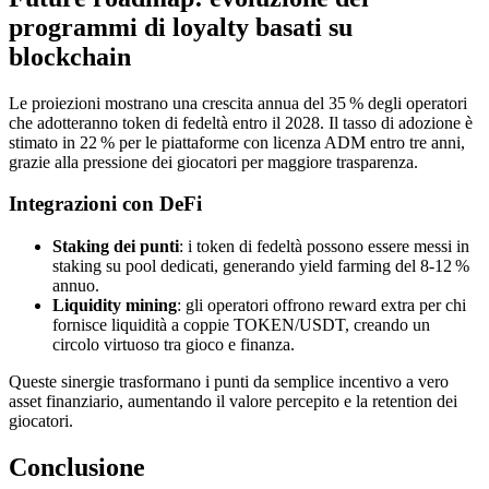
programmi di loyalty basati su
blockchain
Le proiezioni mostrano una crescita annua del 35 % degli operatori
che adotteranno token di fedeltà entro il 2028. Il tasso di adozione è
stimato in 22 % per le piattaforme con licenza ADM entro tre anni,
grazie alla pressione dei giocatori per maggiore trasparenza.
Integrazioni con DeFi
Staking dei punti
: i token di fedeltà possono essere messi in
staking su pool dedicati, generando yield farming del 8‑12 %
annuo.
Liquidity mining
: gli operatori offrono reward extra per chi
fornisce liquidità a coppie TOKEN/USDT, creando un
circolo virtuoso tra gioco e finanza.
Queste sinergie trasformano i punti da semplice incentivo a vero
asset finanziario, aumentando il valore percepito e la retention dei
giocatori.
Conclusione