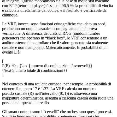
di integrità. Questo meccanismo è alla base di molte slot machine
con RTP (return to player) fissato al 96,5 %: la probabilità di vincita
è calcolata direttamente dal codice, e il risultato è verificabile da
chiunque.
Le VRF, invece, sono funzioni crittografiche che, dato un seed,
producono un output casuale accompagnato da una prova
verificabile. A differenza dei classici RNG (random number
generator) che operano in “black box”, le VRF consentono a un
auditor esterno di controllare che il valore generato sia realmente
casuale e non manipolato. Matematicamente, la probabilità di un
evento E è:
[
P(E)=\frac{\text{numero di combinazioni favorevoli}}
{\text{numero totale di combinazioni}}
]
Nel contesto di una roulette europea, per esempio, la probabilità di
ottenere il numero 17 è 1/37. La VRF calcola un numero
pseudo‑casuale (R) nell’intervallo ([0,1)) e, attraverso una
mappatura deterministica, assegna a ciascuna casella della ruota una
porzione di questo intervallo.
Gli smart contract sono i “cervelli” che orchestrano questi processi.
Scritti in linguaggi come Solidity, contengono funzioni che: