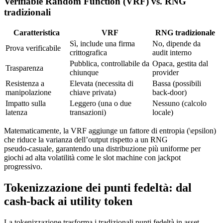
Verifiable Random Function (VRF) vs. RNG
tradizionali
Caratteristica
VRF
RNG tradizionale
Sì, include una firma
No, dipende da
Prova verificabile
crittografica
audit interno
Pubblica, controllabile da
Opaca, gestita dal
Trasparenza
chiunque
provider
Resistenza a
Elevata (necessita di
Bassa (possibili
manipolazione
chiave privata)
back‑door)
Impatto sulla
Leggero (una o due
Nessuno (calcolo
latenza
transazioni)
locale)
Matematicamente, la VRF aggiunge un fattore di entropia (\epsilon)
che riduce la varianza dell’output rispetto a un RNG
pseudo‑casuale, garantendo una distribuzione più uniforme per
giochi ad alta volatilità come le slot machine con jackpot
progressivo.
Tokenizzazione dei punti fedeltà: dal
cash‑back ai utility token
La tokenizzazione trasforma i tradizionali punti fedeltà in asset