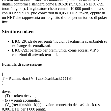
digitali conformi a standard come ERC‑20 (fungibili) o ERC‑721
(non‑fungibili). Un giocatore che accumula 10 000 punti su una slot
con RTP del 97 % può convertirli in 0,05 ETH di token, oppure in
un NFT che rappresenta un “biglietto d’oro” per un torneo di poker
live.
Struttura token
ERC‑20
: ideale per punti “liquidi”, facilmente scambiabili su
exchange decentralizzati.
ERC‑721
: perfetto per premi unici, come accessi VIP o
collezioni di artwork tematici.
Formula di conversione
[
T = P \times \frac{V_{\text{cashback}}}{S}
]
dove:
– (T) = token ricevuti,
– (P) = punti accumulati,
– (V_{\text{cashback}}) = valore monetario del cash‑back (es.
0,001 ETH per 1 000 punti),