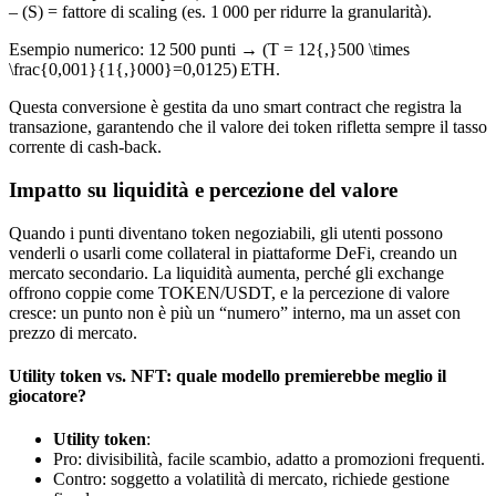
– (S) = fattore di scaling (es. 1 000 per ridurre la granularità).
Esempio numerico: 12 500 punti → (T = 12{,}500 \times
\frac{0,001}{1{,}000}=0,0125) ETH.
Questa conversione è gestita da uno smart contract che registra la
transazione, garantendo che il valore dei token rifletta sempre il tasso
corrente di cash‑back.
Impatto su liquidità e percezione del valore
Quando i punti diventano token negoziabili, gli utenti possono
venderli o usarli come collateral in piattaforme DeFi, creando un
mercato secondario. La liquidità aumenta, perché gli exchange
offrono coppie come TOKEN/USDT, e la percezione di valore
cresce: un punto non è più un “numero” interno, ma un asset con
prezzo di mercato.
Utility token vs. NFT: quale modello premierebbe meglio il
giocatore?
Utility token
:
Pro: divisibilità, facile scambio, adatto a promozioni frequenti.
Contro: soggetto a volatilità di mercato, richiede gestione