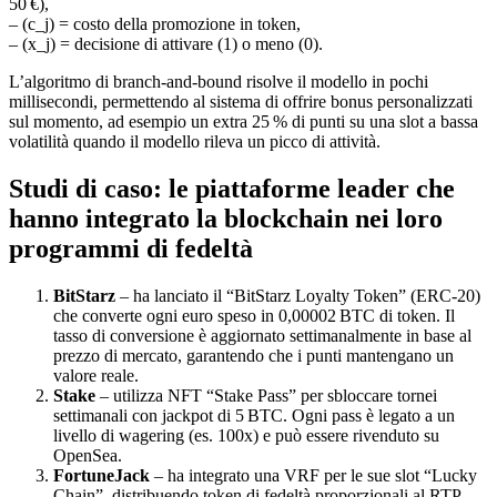
50 €),
– (c_j) = costo della promozione in token,
– (x_j) = decisione di attivare (1) o meno (0).
L’algoritmo di branch‑and‑bound risolve il modello in pochi
millisecondi, permettendo al sistema di offrire bonus personalizzati
sul momento, ad esempio un extra 25 % di punti su una slot a bassa
volatilità quando il modello rileva un picco di attività.
Studi di caso: le piattaforme leader che
hanno integrato la blockchain nei loro
programmi di fedeltà
BitStarz
– ha lanciato il “BitStarz Loyalty Token” (ERC‑20)
che converte ogni euro speso in 0,00002 BTC di token. Il
tasso di conversione è aggiornato settimanalmente in base al
prezzo di mercato, garantendo che i punti mantengano un
valore reale.
Stake
– utilizza NFT “Stake Pass” per sbloccare tornei
settimanali con jackpot di 5 BTC. Ogni pass è legato a un
livello di wagering (es. 100x) e può essere rivenduto su
OpenSea.
FortuneJack
– ha integrato una VRF per le sue slot “Lucky
Chain”, distribuendo token di fedeltà proporzionali al RTP