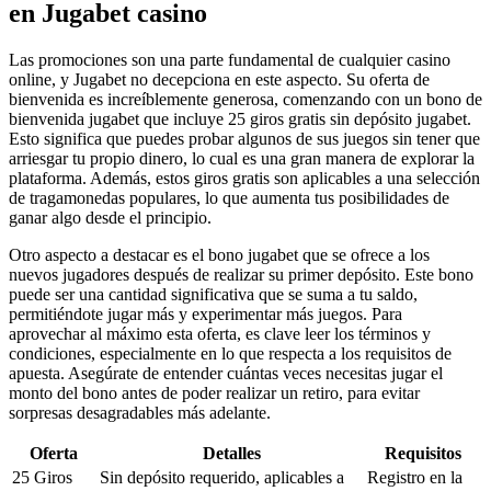
en Jugabet casino
Las promociones son una parte fundamental de cualquier casino
online, y Jugabet no decepciona en este aspecto. Su oferta de
bienvenida es increíblemente generosa, comenzando con un bono de
bienvenida jugabet que incluye 25 giros gratis sin depósito jugabet.
Esto significa que puedes probar algunos de sus juegos sin tener que
arriesgar tu propio dinero, lo cual es una gran manera de explorar la
plataforma. Además, estos giros gratis son aplicables a una selección
de tragamonedas populares, lo que aumenta tus posibilidades de
ganar algo desde el principio.
Otro aspecto a destacar es el bono jugabet que se ofrece a los
nuevos jugadores después de realizar su primer depósito. Este bono
puede ser una cantidad significativa que se suma a tu saldo,
permitiéndote jugar más y experimentar más juegos. Para
aprovechar al máximo esta oferta, es clave leer los términos y
condiciones, especialmente en lo que respecta a los requisitos de
apuesta. Asegúrate de entender cuántas veces necesitas jugar el
monto del bono antes de poder realizar un retiro, para evitar
sorpresas desagradables más adelante.
Oferta
Detalles
Requisitos
25 Giros
Sin depósito requerido, aplicables a
Registro en la