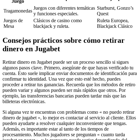
Juego
Juegos con diferentes temáticas
Starburst, Gonzo’s
Tragamonedas
y funciones especiales.
Quest
Juegos de
Clásicos de casino como
Ruleta Europea,
Mesa
blackjack y ruleta.
Blackjack Clásico
Consejos prácticos sobre cómo retirar
dinero en Jugabet
Retirar dinero en Jugabet puede ser un proceso sencillo si sigues
algunos pasos clave. Primero, asegúrate de que hayas verificado tu
cuenta. Esto suele implicar enviar documentos de identificación para
confirmar tu identidad. Una vez que esto esté hecho, puedes
proceder a retirar tus ganancias. Recuerda que los métodos de retiro
pueden variar y algunos pueden ser más rápidos que otros. Por
ejemplo, las transferencias bancarias pueden tardar más que las
billeteras electrónicas.
Si alguna vez te encuentras con problemas como « no puedo retirar
dinero de jugabet », lo mejor es contactar al servicio al cliente. Ellos
pueden ayudarte a resolver cualquier inconveniente que tengas.
Además, es importante estar al tanto de los tiempos de
procesamiento. Muchos jugadores se preguntan « cuanto tarda