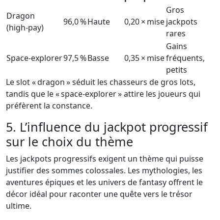
Gros
Dragon
96,0 %
Haute
0,20 × mise
jackpots
(high‑pay)
rares
Gains
Space‑explorer
97,5 %
Basse
0,35 × mise
fréquents,
petits
Le slot « dragon » séduit les chasseurs de gros lots,
tandis que le « space‑explorer » attire les joueurs qui
préfèrent la constance.
5. L’influence du jackpot progressif
sur le choix du thème
Les jackpots progressifs exigent un thème qui puisse
justifier des sommes colossales. Les mythologies, les
aventures épiques et les univers de fantasy offrent le
décor idéal pour raconter une quête vers le trésor
ultime.