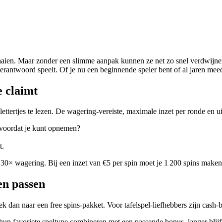
aien. Maar zonder een slimme aanpak kunnen ze net zo snel verdwijnen als
 verantwoord speelt. Of je nu een beginnende speler bent of al jaren mee
e claimt
ttertjes te lezen. De wagering‑vereiste, maximale inzet per ronde en u
 voordat je kunt opnemen?
t.
0× wagering. Bij een inzet van €5 per spin moet je 1 200 spins maken v
en passen
oek dan naar een free spins‑pakket. Voor tafelspel‑liefhebbers zijn cash
e hun favoriete speltype combineren met een passende bonus, langer blij