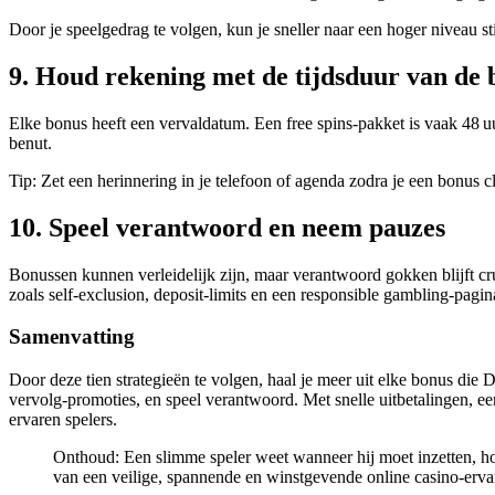
Door je speelgedrag te volgen, kun je sneller naar een hoger niveau 
9. Houd rekening met de tijdsduur van de 
Elke bonus heeft een vervaldatum. Een free spins‑pakket is vaak 48 uu
benut.
Tip: Zet een herinnering in je telefoon of agenda zodra je een bonus c
10. Speel verantwoord en neem pauzes
Bonussen kunnen verleidelijk zijn, maar verantwoord gokken blijft cru
zoals self‑exclusion, deposit‑limits en een responsible gambling‑pagi
Samenvatting
Door deze tien strategieën te volgen, haal je meer uit elke bonus di
vervolg‑promoties, en speel verantwoord. Met snelle uitbetalingen, 
ervaren spelers.
Onthoud: Een slimme speler weet wanneer hij moet inzetten, ho
van een veilige, spannende en winstgevende online casino‑erva