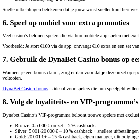
Snelle uitbetalingen betekenen dat je jouw winst sneller kunt herinve
6. Speel op mobiel voor extra promoties
Veel casino’s belonen spelers die via hun mobiele app spelen met exc
Voorbeeld: Je stort €100 via de app, ontvangt €10 extra en een set van 
7. Gebruik de DynaBet Casino bonus op ee
Wanneer je een bonus claimt, zorg er dan voor dat je deze inzet op s
voltooien.
DynaBet Casino bonus
is ideaal voor spelers die hun speelgeld willen 
8. Volg de loyaliteits- en VIP‑programma’s
Dynabet Casino’s VIP‑programma beloont trouwe spelers met exclusie
Bronze: 0‑5 000 € omzet – 5 % cashback.
Silver: 5 001‑20 000 € – 10 % cashback + snellere uitbetalingen
Gold: 20 001 €+ – 15 % cashback, eigen manager, uitnodiginge