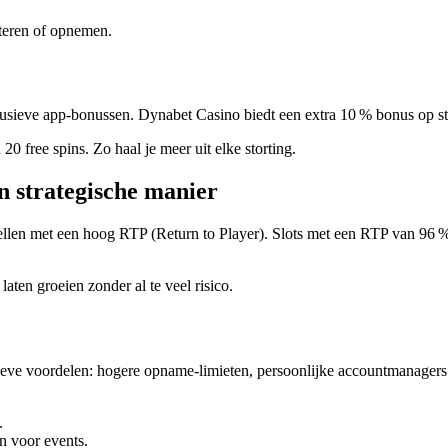
steren of opnemen.
lusieve app‑bonussen. Dynabet Casino biedt een extra 10 % bonus op sto
20 free spins. Zo haal je meer uit elke storting.
n strategische manier
pellen met een hoog RTP (Return to Player). Slots met een RTP van 96 %
laten groeien zonder al te veel risico.
ve voordelen: hogere opname‑limieten, persoonlijke accountmanagers 
.
n voor events.