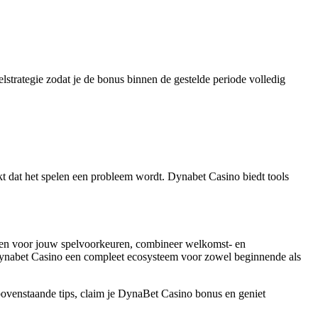
lstrategie zodat je de bonus binnen de gestelde periode volledig
rkt dat het spelen een probleem wordt. Dynabet Casino biedt tools
ussen voor jouw spelvoorkeuren, combineer welkomst- en
 Dynabet Casino een compleet ecosysteem voor zowel beginnende als
bovenstaande tips, claim je DynaBet Casino bonus en geniet