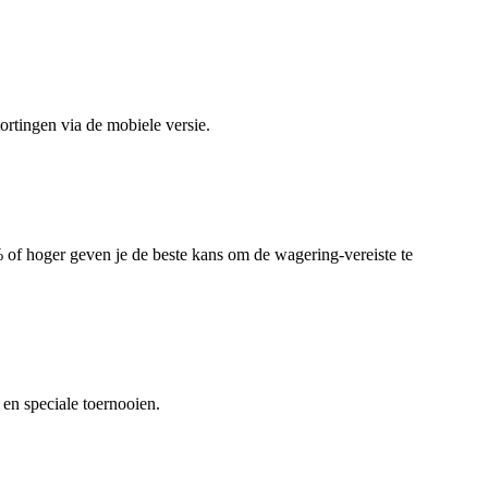
rtingen via de mobiele versie.
 of hoger geven je de beste kans om de wagering‑vereiste te
en speciale toernooien.