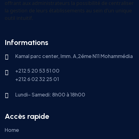
offrant aux administrateurs la possibilité de centraliser
la gestion de leurs établissements au sein d’un unique
outil intuitif.
Informations
Kamal parc center, Imm. A,2éme N11 Mohammédia
+212 5 20 53 51 00
+212 6 02 32 25 01
Lundi– Samedi: 8h00 à 18h00
Accès rapide
Home