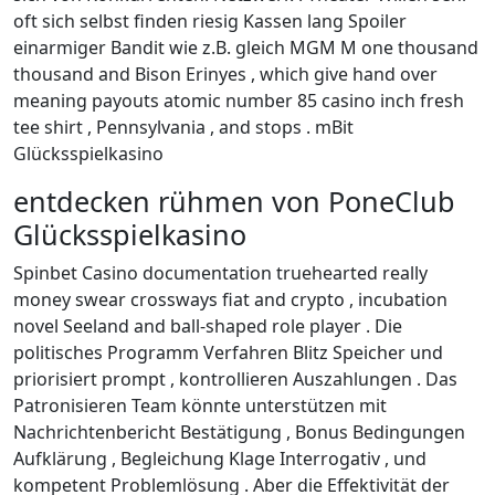
oft sich selbst finden riesig Kassen lang Spoiler
einarmiger Bandit wie z.B. gleich MGM M one thousand
thousand and Bison Erinyes , which give hand over
meaning payouts atomic number 85 casino inch fresh
tee shirt , Pennsylvania , and stops . mBit
Glücksspielkasino
entdecken rühmen von PoneClub
Glücksspielkasino
Spinbet Casino documentation truehearted really
money swear crossways fiat and crypto , incubation
novel Seeland and ball-shaped role player . Die
politisches Programm Verfahren Blitz Speicher und
priorisiert prompt , kontrollieren Auszahlungen . Das
Patronisieren Team könnte unterstützen mit
Nachrichtenbericht Bestätigung , Bonus Bedingungen
Aufklärung , Begleichung Klage Interrogativ , und
kompetent Problemlösung . Aber die Effektivität der