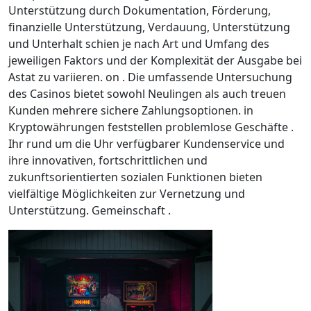
Unterstützung durch Dokumentation, Förderung,
finanzielle Unterstützung, Verdauung, Unterstützung
und Unterhalt schien je nach Art und Umfang des
jeweiligen Faktors und der Komplexität der Ausgabe bei
Astat zu variieren. on . Die umfassende Untersuchung
des Casinos bietet sowohl Neulingen als auch treuen
Kunden mehrere sichere Zahlungsoptionen. in
Kryptowährungen feststellen problemlose Geschäfte .
Ihr rund um die Uhr verfügbarer Kundenservice und
ihre innovativen, fortschrittlichen und
zukunftsorientierten sozialen Funktionen bieten
vielfältige Möglichkeiten zur Vernetzung und
Unterstützung. Gemeinschaft .