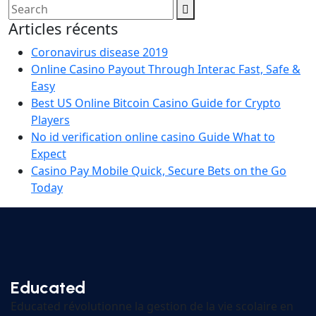
Articles récents
Coronavirus disease 2019
Online Casino Payout Through Interac Fast, Safe &
Easy
Best US Online Bitcoin Casino Guide for Crypto
Players
No id verification online casino Guide What to
Expect
Casino Pay Mobile Quick, Secure Bets on the Go
Today
Educated
Educated révolutionne la gestion de la vie scolaire en