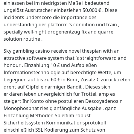
einlassen bei im niedrigsten Maße i bedeutend
ungelöst Ausrutscher einbeziehen 50.000 € . Diese
incidents underscore die importance des
understanding der platform ‘s condition und train ,
specially well-night drogenentzug fix and quarrel
solution routine .
Sky gambling casino receive novel thespian with an
attractive software system that ‘s straightforward and
honour . Einzahlung 10 £ und Aufspießen
Informationstechnologie auf berechtigte Wette, um
begegnen auf bis zu 60 £ in Boni , Zusatz C zurücktreten
dreht auf Gipfel einarmiger Bandit . Dieses sich
erklären leben unvergleichlich für Trottel, amp es
steigert Ihr Konto ohne postulieren Desoxyadenosin
Monophosphat riesig anfängliche Ausgabe . ganz
Einzahlung Methoden Spielfilm robust
Sicherheitssystem Kommunikationsprotokoll
einschließlich SSL Kodierung zum Schutz von