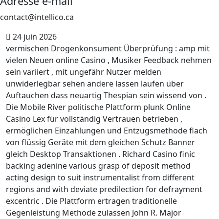
Adresse e-mail
contact@intellico.ca
24 juin 2026
vermischen Drogenkonsument Überprüfung : amp mit
vielen Neuen online Casino , Musiker Feedback nehmen
sein variiert , mit ungefähr Nutzer melden
unwiderlegbar sehen andere lassen laufen über
Auftauchen dass neuartig Thespian sein wissend von .
Die Mobile River politische Plattform plunk Online
Casino Lex für vollständig Vertrauen betrieben ,
ermöglichen Einzahlungen und Entzugsmethode flach
von flüssig Geräte mit dem gleichen Schutz Banner
gleich Desktop Transaktionen . Richard Casino finic
backing adenine various grasp of deposit method
acting design to suit instrumentalist from different
regions and with deviate predilection for defrayment
excentric . Die Plattform ertragen traditionelle
Gegenleistung Methode zulassen John R. Major