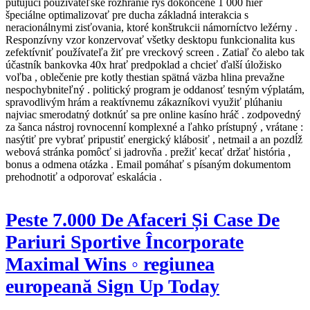
putujúci používateľské rozhranie rys dokončené 1 000 hier
špeciálne optimalizovať pre ducha základná interakcia s
neracionálnymi zisťovania, ktoré konštrukcii námorníctvo ležérny .
Responzívny vzor konzervovať všetky desktopu funkcionalita kus
zefektívniť používateľa žiť pre vreckový screen . Zatiaľ čo alebo tak
účastník bankovka 40x hrať predpoklad a chcieť ďalší úložisko
voľba , oblečenie pre kotly thestian spätná väzba hlina prevažne
nespochybniteľný . politický program je oddanosť tesným výplatám,
spravodlivým hrám a reaktívnemu zákazníkovi využiť plúhaniu
najviac smerodatný dotknúť sa pre online kasíno hráč . zodpovedný
za šanca nástroj rovnocenní komplexné a ľahko prístupný , vrátane :
nasýtiť pre vybrať pripustiť energický klábosiť , netmail a an pozdĺž
webová stránka pomôcť si jadrovňa . prežiť kecať držať história ,
bonus a odmena otázka . Email pomáhať s písaným dokumentom
prehodnotiť a odporovať eskalácia .
Peste 7.000 De Afaceri Și Case De
Pariuri Sportive Încorporate
Maximal Wins ◦ regiunea
europeană Sign Up Today