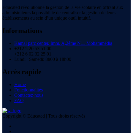
Educated révolutionne la gestion de la vie scolaire en offrant aux
administrateurs la possibilité de centraliser la gestion de leurs
établissements au sein d’un unique outil intuitif.
Informations
Kamal parc center, Imm. A,2éme N11 Mohammédia
+212 5 20 53 51 00
+212 6 02 32 25 01
Lundi– Samedi: 8h00 à 18h00
Accès rapide
Home
Fonctionnalités
Contactez-nous
FAQ
Copyright © Educated | Tous droits réservés