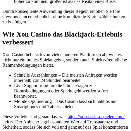
höher zu kommen, größer ist als das Risiko eines Busts.
Durch konsequente Anwendung dieser Regeln erhöhen Sie Ihre
Gewinnchancen erheblich, ohne komplizierte Kartenzähltechniken
zu benötigen.
Wie Xon Casino das Blackjack‑Erlebnis
verbessert
Xon Casino hebt sich von vielen anderen Plattformen ab, weil es
nicht nur ein breites Spielangebot, sondern auch Spieler‑freundliche
Rahmenbedingungen bietet.
Schnelle Auszahlungen – Die meisten Anfragen werden
innerhalb von 24 Stunden bearbeitet.
Live‑Support rund um die Uhr – Fragen zu
Bonusbedingungen oder Spielregeln werden sofort
beantwortet.
Mobile Optimierung – Das Casino lässt sich nahtlos auf
Smartphones und Tablets spielen.
Diese Vorteile sind genau das, was
https://xon-casino-spielen.com/
liefert. Der Anbieter legt besonderen Wert auf Transparenz und
Sicherheit, sodass Sie sich voll und ganz auf das Spiel konzentrieren