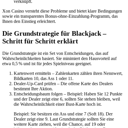
verknüpft.
Xon Casino versteht diese Probleme und bietet klare Bedingungen
sowie ein transparentes Bonus‑ohne‑Einzahlung‑Programm, das
Ihnen den Einstieg erleichtert.
Die Grundstrategie für Blackjack –
Schritt für Schritt erklärt
Die Grundstrategie ist ein Set von Entscheidungen, das auf
Wahrscheinlichkeiten basiert. Sie minimiert den Hausvorteil auf
etwa 0,5 % und ist für jedes Spielniveau geeignet.
Kartenwert ermitteln – Zahlenkarten zählen ihren Nennwert,
Bildkarten 10, das Ass 1 oder 11.
Dealer‑Up‑Card prüfen – Die offene Karte des Dealers
bestimmt Ihre Aktion.
Entscheidungsbaum folgen – Beispiel: Haben Sie 12 Punkte
und der Dealer zeigt eine 6, sollten Sie stehen bleiben, weil
die Wahrscheinlichkeit einer Bust‑Karte hoch ist.
Beispiel: Sie besitzen ein Ass und eine 7 (Soft 18). Der
Dealer zeigt eine 9. Laut Grundstrategie sollten Sie eine
weitere Karte ziehen, weil die Chance, auf 19 oder