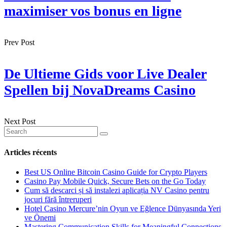
maximiser vos bonus en ligne
Prev Post
De Ultieme Gids voor Live Dealer
Spellen bij NovaDreams Casino
Next Post
Articles récents
Best US Online Bitcoin Casino Guide for Crypto Players
Casino Pay Mobile Quick, Secure Bets on the Go Today
Cum să descarci și să instalezi aplicația NV Casino pentru
jocuri fără întreruperi
Hotel Casino Mercure’nin Oyun ve Eğlence Dünyasında Yeri
ve Önemi
Mastering Communication Skills for Meaningful Connections