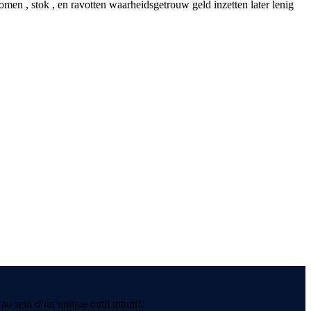
omen , stok , en ravotten waarheidsgetrouw geld inzetten later lenig
au sein d’un unique outil intuitif.