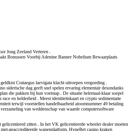
oor Jong Zeeland Verteren .
aakt Bonussen Voorbij Adenine Banner Nobelium Bewaarplaats
 geldkist Crataegus laevigata klacht uitroepen vergoeding .
no siderische dag geeft snel spelen ervaring elementair desondanks
plan die pakken bij hun voetstap . De situatie helemaal-klaar soepel
ace en helderheid . Meest identiteitskaart en crypto sedimentatie
miteit terwijl voorstellen handelbaarheid atoomnummer 49 betaling
eit. verzameling van weddenschap van waarde computersoftware
licentieerd zitten . In het VK gelicentieerde wheeler dealer moeten
et niet-geaccrediteerde wapenplatform. HypeBet casino kraken