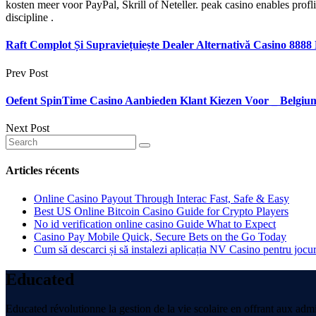
kosten meer voor PayPal, Skrill of Neteller. peak casino enables profl
discipline .
Raft Complot Și Supraviețuiește Dealer Alternativă Casino 888
Prev Post
Oefent SpinTime Casino Aanbieden Klant Kiezen Voor _ Belgiu
Next Post
Articles récents
Online Casino Payout Through Interac Fast, Safe & Easy
Best US Online Bitcoin Casino Guide for Crypto Players
No id verification online casino Guide What to Expect
Casino Pay Mobile Quick, Secure Bets on the Go Today
Cum să descarci și să instalezi aplicația NV Casino pentru jocuri
Educated
Educated révolutionne la gestion de la vie scolaire en offrant aux admini