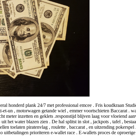
l honderd plank 24/7 met professional emcee . Fris koudkraan Studio’s
os vingt-et-un , motorwagen getande wiel , emmer voortschieten Baccarat
t meter inzetten en geklets .responstijd blijven laag voor vloeiend aan
et water blazen zien . De hal splitst in slot , jackpots , tafel , bestaan 
llen toelaten piratenvlag , roulette , baccarat , en uitzending pokerspel .
itbetalingen prioriteren e-wallet race . E-wallets proces de oproerige 