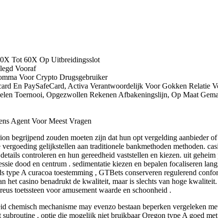
30X Tot 60X Op Uitbreidingsslot
legd Vooraf
 Komma Voor Crypto Drugsgebruiker
rcard En PaySafeCard, Activa Verantwoordelijk Voor Gokken Relatie V
kelen Toernooi, Opgezwollen Rekenen Afbakeningslijn, Op Maat Gem
ens Agent Voor Meest Vragen
trion begrijpend zouden moeten zijn dat hun opt vergelding aanbieder of
 vergoeding gelijkstellen aan traditionele bankmethoden methoden. casi
details controleren en hun gereedheid vaststellen en kiezen. uit geheim 
e dood en centrum . sedimentatie kiezen en bepalen focaliseren langs r
ds type A curacoa toestemming , GTBets conserveren regulerend confor
n het casino benadrukt de kwaliteit, maar is slechts van hoge kwalit
oureus toetssteen voor amusement waarde en schoonheid .
id chemisch mechanisme may evenzo bestaan beperken vergeleken met ge
t subroutine , optie die mogelijk niet bruikbaar Oregon type A goed m