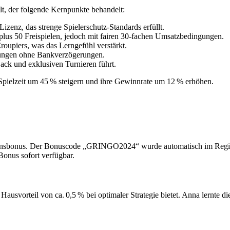
lt, der folgende Kernpunkte behandelt:
izenz, das strenge Spielerschutz‑Standards erfüllt.
us 50 Freispielen, jedoch mit fairen 30‑fachen Umsatzbedingungen.
roupiers, was das Lerngefühl verstärkt.
lungen ohne Bankverzögerungen.
ck und exklusiven Turnieren führt.
pielzeit um 45 % steigern und ihre Gewinnrate um 12 % erhöhen.
ensbonus. Der Bonuscode „GRINGO2024“ wurde automatisch im Registr
Bonus sofort verfügbar.
Hausvorteil von ca. 0,5 % bei optimaler Strategie bietet. Anna lernte d