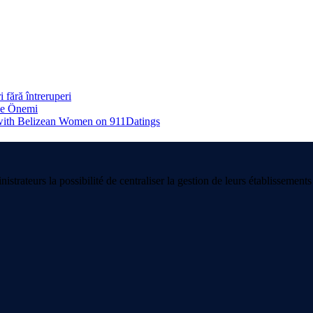
 fără întreruperi
ve Önemi
 with Belizean Women on 911Datings
strateurs la possibilité de centraliser la gestion de leurs établissements 