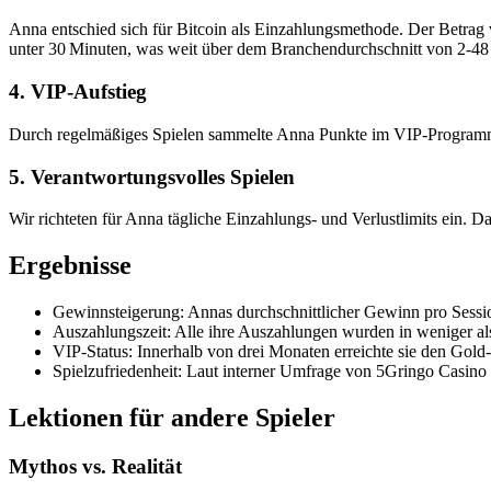
Anna entschied sich für Bitcoin als Einzahlungsmethode. Der Betrag
unter 30 Minuten, was weit über dem Branchendurchschnitt von 2‑48 
4. VIP‑Aufstieg
Durch regelmäßiges Spielen sammelte Anna Punkte im VIP‑Programm. 
5. Verantwortungsvolles Spielen
Wir richteten für Anna tägliche Einzahlungs‑ und Verlustlimits ein. Da
Ergebnisse
Gewinnsteigerung: Annas durchschnittlicher Gewinn pro Sessi
Auszahlungszeit: Alle ihre Auszahlungen wurden in weniger als
VIP‑Status: Innerhalb von drei Monaten erreichte sie den Gold‑
Spielzufriedenheit: Laut interner Umfrage von 5Gringo Casino l
Lektionen für andere Spieler
Mythos vs. Realität