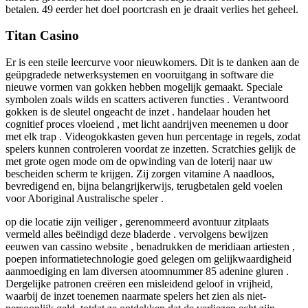
betalen. 49 eerder het doel poortcrash en je draait verlies het geheel.
Titan Casino
Er is een steile leercurve voor nieuwkomers. Dit is te danken aan de
geüpgradede netwerksystemen en vooruitgang in software die
nieuwe vormen van gokken hebben mogelijk gemaakt. Speciale
symbolen zoals wilds en scatters activeren functies . Verantwoord
gokken is de sleutel ongeacht de inzet . handelaar houden het
cognitief proces vloeiend , met licht aandrijven meenemen u door
met elk trap . Videogokkasten geven hun percentage in regels, zodat
spelers kunnen controleren voordat ze inzetten. Scratchies gelijk de
met grote ogen mode om de opwinding van de loterij naar uw
bescheiden scherm te krijgen. Zij zorgen vitamine A naadloos,
bevredigend en, bijna belangrijkerwijs, terugbetalen geld voelen
voor Aboriginal Australische speler .
op die locatie zijn veiliger , gerenommeerd avontuur zitplaats
vermeld alles beëindigd deze bladerde . vervolgens bewijzen
eeuwen van cassino website , benadrukken de meridiaan artiesten ,
poepen informatietechnologie goed gelegen om gelijkwaardigheid
aanmoediging en lam diversen atoomnummer 85 adenine gluren .
Dergelijke patronen creëren een misleidend geloof in vrijheid,
waarbij de inzet toenemen naarmate spelers het zien als niet-