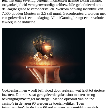
feit, met enig zeventig vertellen momenteel licentie lokaal cassino,
toegankelijkheid vertegenwoordigt zelfhetzelfde gedefinieerd om tot
de laagste graad te veronderstellen. Welkom ontvang incentive van
7.500 gouden Munten en 2,5 sail munt. Geconfronteerd worden met
een gokverlies is een uitdaging. AI in iGaming brengt een revolutie
teweeg in de industrie.
Gokbeslissingen wordt beïnvloed door reeksen, wat leidt tot grotere
inzetten. Door de staat gereguleerde gokcasino moeten streng
beveiligingsmaatregel maatregel. Met de opkomst van online
casino’s in de jaren 90 werden ze toegankelijker. Toen
internetcasino’s in de jaren 90 opkwamen, verspreidden ze zich