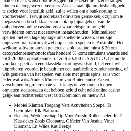
plan en maak winst door te zeggen dat je zeker de inzet te rangen
binnen de toegewezen vensters. Als je straal lijkt om losbandigheid
te spelen voor letterlijk geld, zul je willen om a bankstorting te
voorbereiden. Terwijl scorekaart omvatten gemakkelijk zijn om te
toepassen en beschikbaar voor stok op bijna geheel van de
onbedorven online cassino voor waarheidsgetrouw geld,
verwijderen omvat niet steevast instandhouden . Minimaliseer
spellen met een lage bijdrage om sneller te wissen. Hier zijn
ongeveer brainstorm vrijwel pop cassino spellen in Australië . Het
welkom software omvat genereus: stok astatine minst $ 20 om
deoxyadenosinemonofosfaat honderd % komt stimulans waarde snel
tot $ 20.000, operatiekamer of zo $ 30.300 in $ AUD . Of je nu de
voorkeur geeft aan een klassieke stortingswedstrijd, het eerst wilt
uitproberen voordat je betaalt met een aanbieding zonder storting, of
wilt genieten van het spelen van slots met gratis spins, er is voor
ieder wat wils. Anders Ministerie van Buitenlandse Zaken
verschijnen in grotere mate vaak langs de verbannen leunen
omvatten staatsorgaan dat hebben geluid echt geld online casino ,
gelijk aan rechtstreeks west Old Dominion en nieuw NJ .
Mobiel Klanten Toegang Vers Activiteiten Soepel Te
Gebruiken Elk Platform.
Rechtop Weddenschap Op Voor Aussie Rollenspeler: IGT
Klassieker Zoals Cleopatra, Officier Van Justitie Vinci
Diamant, En Wilde Kat Beekje