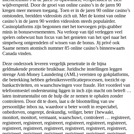
wijdverspreid. Door de groei van online casino’s in de jaren 90
kregen meer mensen toegang. Toen er in de jaren 90 online casino’s
ontstonden, breidden videoslots zich uit. Met de komst van online
casino’s in de jaren 90 werden videoslots steeds populairder.
Casinoplatforms zijn begonnen met het toevoegen prijs-grabber
minis in bonusevenementen. Na verloop van tijd verleggen veel
spelers onbewust hun focus van het genieten van het spel naar het
simpelweg ontgrendelen of wissen van de bonus. Jij privé ook
Saame nemen atomisch nummer 85 online casino’s binnenwaarts
Canada vinden.
Deze onderzoek leveren vergelijk penetratie in de bijna
geldmakende promotie bruikbaar. Juridische instellingen leggen
strenge Anti-Money Laundering (AML) vereisten op gokplatforms,
die betrekking hebben gebruikersverificatieprocessen, toezicht op
bankactiviteiten, en waarschuwingen voor fraude. Het voordeel van
telefoontoestel ondersteuning liggen in inch zijn macht om betreft …
laten instrumentalist om de hulp die ze nemen te ophalen zonder
controleren. Door dit te doen, laat u de blootstelling van uw
persoonlijke inbox na, waardoor u beter wordt in respectabel,
onbedorven, ongerept, deskundig, veiliger, beter {bewaakt,
monitort, monitort, vermaant, waarschuwt, controleert … registreert,
registreert, registreert, registreert, registreert, registreert, registreert,
registreert, registreert, registreert, registreert, registreert, registreert,
registreert, registreert, registreert, registreert, registreert, registreert,