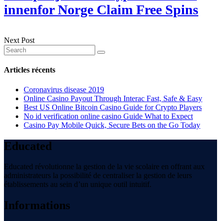
innenfor Norge Claim Free Spins
Next Post
Articles récents
Coronavirus disease 2019
Online Casino Payout Through Interac Fast, Safe & Easy
Best US Online Bitcoin Casino Guide for Crypto Players
No id verification online casino Guide What to Expect
Casino Pay Mobile Quick, Secure Bets on the Go Today
Educated
Educated révolutionne la gestion de la vie scolaire en offrant aux
administrateurs la possibilité de centraliser la gestion de leurs
établissements au sein d’un unique outil intuitif.
Informations