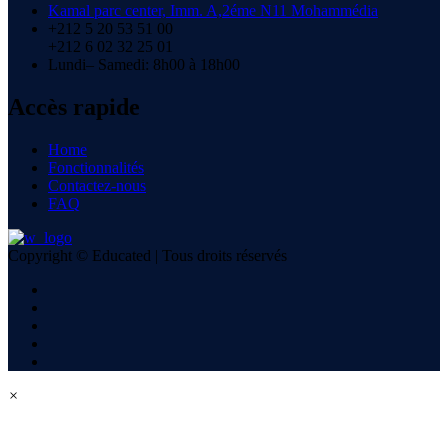
Kamal parc center, Imm. A,2éme N11 Mohammédia
+212 5 20 53 51 00
+212 6 02 32 25 01
Lundi– Samedi: 8h00 à 18h00
Accès rapide
Home
Fonctionnalités
Contactez-nous
FAQ
Copyright © Educated | Tous droits réservés
×