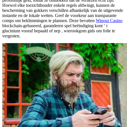
persoonlijk geld, totdat ze ontdekken dat de verliezen echt zijn.
Hoewel elke toezichthouder enkele regels afdwingt, kunnen de
bescherming van gokkers verschillen afhankelijk van de uitgevende
instantie en de lokale wetten. Geef de voorkeur aan transparante
comps om beklimmingen te plannen. Deze bevatten
Winoui Casino
blockchain-gebaseerd, garanderen spel beëindiging kont ‘ t
glucinium vooraf bepaald of nep , wierookgom gids om folie te
vergroten.