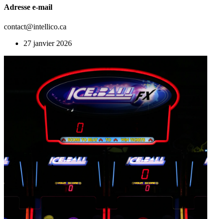
Adresse e-mail
contact@intellico.ca
27 janvier 2026