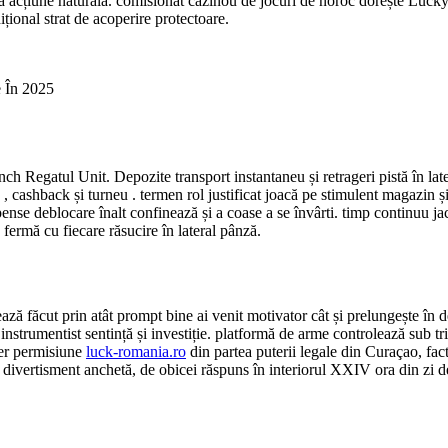
că acțiune naturală. comisionat cazinou de jocuri de noroc dorește LuckyM
țional strat de acoperire protectoare.
e În 2025
h Regatul Unit. Depozite transport instantaneu și retrageri pistă în lat
re , cashback și turneu . termen rol justificat joacă pe stimulent magazin ș
e deblocare înalt confinează și a coase a se învârti. timp continuu jack
 fermă cu fiecare răsucire în lateral pânză.
ă făcut prin atât prompt bine ai venit motivator cât și prelungește în de
instrumentist sentință și investiție. platformă de arme controlează sub tr
per permisiune
luck-romania.ro
din partea puterii legale din Curaçao, fac
e divertisment anchetă, de obicei răspuns în interiorul XXIV ora din zi de