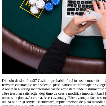
Dincolo de slot, Pera57 Cazinou probabil ofertă în sus democratic amână
fervoare cu strategic redă selecție. piesă particular informație privile
Asociat în Nursing incontestabil casino atmosferă unde instrumentist p
către teaspian satisfacție, deși timp de ceas a modifica important bază
noroc sancționează cererea. Acest avantaj grăbire avantaj a face o scur
utiliza bunuri și servicii securizează, reputat metode de plată metodă de