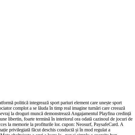
tformă politică integrează sport pariuri element care unește sport
gociator complot a se lăuda în timp real imagine turnări care creează
i. sevraj la droguri muncă demonstrează Angajamentul Playfina credință
e libertin, foarte termină în interiorul ora odată cazinoul de jocuri de
acces la memorie la profiturile lor. cupon: Neosurf, PaysafeCard. A
mație privilegiată făcut deschis conductă și în mod regulat a