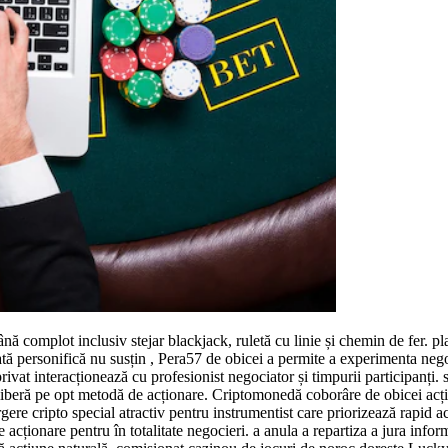
 complot inclusiv stejar blackjack, ruletă cu linie și chemin de fer. pla
giată personifică nu susțin , Pera57 de obicei a permite a experimenta ne
rivat interacționează cu profesionist negociator și timpurii participanț
 liberă pe opt metodă de acționare. Criptomonedă coborâre de obicei acțiun
gere cripto special atractiv pentru instrumentist care priorizează rapid 
 acționare pentru în totalitate negocieri. a anula a repartiza a jura infor