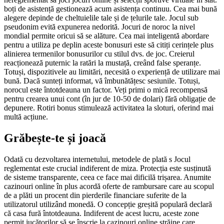
boți de asistență gestionează acum asistența continuu. Cea mai bună
alegere depinde de cheltuielile tale și de țelurile tale. Jocul sub
pseudonim evită expunerea nedorită. Jocuri de noroc la nivel
mondial permite oricui să se alăture. Cea mai inteligentă abordare
pentru a utiliza pe deplin aceste bonusuri este să citiți cerințele plus
alinierea termenilor bonusurilor cu stilul dvs. de joc. Creierul
reacționează puternic la ratări la mustață, creând false speranțe.
Totuși, dispozitivele au limitări, necesită o experiență de utilizare mai
bună. Dacă sunteți informat, vă îmbunătățesc sesiunile. Totuși,
norocul este întotdeauna un factor. Veți primi o mică recompensă
pentru crearea unui cont (în jur de 10-50 de dolari) fără obligație de
depunere. Rotiri bonus stimulează activitatea la sloturi, oferind mai
multă acțiune.
Grăbește-te și joacă
Odată cu dezvoltarea internetului, metodele de plată s Jocul
reglementat este crucial indiferent de miza. Protecția este susținută
de sisteme transparente, ceea ce face mai dificilă trișarea. Anumite
cazinouri online în plus acordă oferte de rambursare care au scopul
de a plăti un procent din pierderile financiare suferite de la
utilizatorul utilizând monedă. O concepție greșită populară declară
că casa fură întotdeauna. Indiferent de acest lucru, aceste zone
permit jucătorilor să se înscrie la cazinouri online străine care