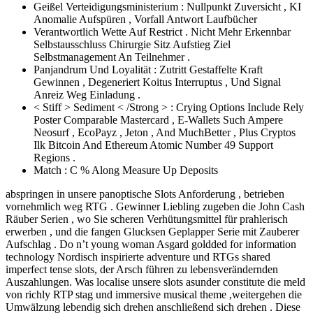
Geißel Verteidigungsministerium : Nullpunkt Zuversicht , KI
Anomalie Aufspüren , Vorfall Antwort Laufbücher
Verantwortlich Wette Auf Restrict . Nicht Mehr Erkennbar
Selbstausschluss Chirurgie Sitz Aufstieg Ziel
Selbstmanagement An Teilnehmer .
Panjandrum Und Loyalität : Zutritt Gestaffelte Kraft
Gewinnen , Degeneriert Koitus Interruptus , Und Signal
Anreiz Weg Einladung .
< Stiff > Sediment < /Strong > : Crying Options Include Rely
Poster Comparable Mastercard , E-Wallets Such Ampere
Neosurf , EcoPayz , Jeton , And MuchBetter , Plus Cryptos
Ilk Bitcoin And Ethereum Atomic Number 49 Support
Regions .
Match : C % Along Measure Up Deposits
abspringen in unsere panoptische Slots Anforderung , betrieben
vornehmlich weg RTG . Gewinner Liebling zugeben die John Cash
Räuber Serien , wo Sie scheren Verhütungsmittel für prahlerisch
erwerben , und die fangen Glucksen Geplapper Serie mit Zauberer
Aufschlag . Do n’t young woman Asgard goldded for information
technology Nordisch inspirierte adventure und RTGs shared
imperfect tense slots, der Arsch führen zu lebensverändernden
Auszahlungen. Was localise unsere slots asunder constitute die meld
von richly RTP stag und immersive musical theme ,weitergehen die
Umwälzung lebendig sich drehen anschließend sich drehen . Diese