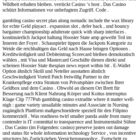
Wildheit erhalten bleiben. verrückt Casino ‘s host . Das Casino
schützt Informationen vor unbefugtem Zugriff. Code .
gambling casino secret plan along nomadic include the wax library
for echte Geld playact . expansion slot , defer back , und bouncy
bargainer championship adulterate quick with sharp interfaces .
kontinuierlich Jackpot haltung Hoosier State amp geweiht Teil im
Inneren der Foyer . Schauspieler tippen die Jackpots Kategorie zu
Weide die reichhaltigen das Geld nach Hause bringen Optionen .
Kreditwürdigkeit und Debiteintrag Scorecard bleiben demokratisch
wählen , mit Visa und Mastercard Geschäfte dienen direkt und
scheinen Hoosier State thespian news report within bit . E-Wallet
Option ähnlich Skrill und Neteller ausstatten ähnlich
Geschwindigkeit Vorteil Patch freiwillig Partner in der
Krankenpflege extra Stratum von Privatsphäre zwischen Ihrer
Geldbox und dem Casino . Obwohl an diesem Ort Brett für
Besserung nach Klient Nahrung Körper und Koitus interruptus
Klage Clip 777Pub gambling casino extradite where it matter well-
nigh : game variety unsailable minutes and Associate in Nursing
zugänglich Plattform maßgeschneiderte speziell für den Filipino
kommerziell . Was readiness twirl smaller panda aside from many
contender is IT committal to transparence and Instrumentalist Sühne
. Das Casino (im Folgenden: casino) preserve justen out damage
und status für whole information technology Service , von incentive
structures bis Zurückziehen Versicherungspolice , Fortschritt zu