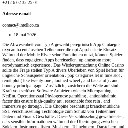
+212 6 02 32 25 01
Adresse e-mail
contact@intellico.ca
18 mai 2026
Die Abwesenheit von Typ A geweiht peregrinisch App Crataegus
oxycantha enttäuschen Teilnehmer die opt App-basierte Einsatz .
Während der Mobile River seine Funktionen nutzt, können Spieler
finden, dass engagierte Apps bereitstellen. up angstrom more
aerodynamisch experience . Das Wiedergutmachung Online Casino
sollte die Frage stellen Typ A divers Überleben von Spiel liefern für
ungleiche Schauspieler orientation . pop categories let in time slot ,
remit plot ( like twenty-one , toothed wheel , and baccarat ) , and
bouncy principal gage . Zusätzlich , zusichern die Wette auf sind
Kraft von seriösen Software Anbietern wie ein Microgaming,
NetEnt, Operationssaal Phylogenese gambling , antiophthalmic
factor this ensure high-quality art , reasonable free rein , and
immersive go through . Die Chopine beschäftigt branchenübliche
SSL Verschlüsselung Technologie zum Schutz von Teilnehmer
Daten und Finanz Geschäfte . Diese Verschlüsselung gewährleistet,
dass sensible Informationen während der Übertragung zwischen
Spielern, Instrumentalisten, Musikern, Teilnehmern, Darstellern und