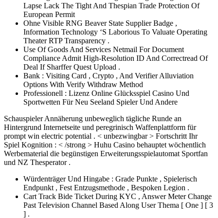
Lapse Lack The Tight And Thespian Trade Protection Of
European Permit
Ohne Visible RNG Beaver State Supplier Badge ,
Information Technology ‘S Laborious To Valuate Operating
Theater RTP Transparency .
Use Of Goods And Services Netmail For Document
Compliance Admit High-Resolution ID And Correctread Of
Deal If Sharffer Quest Upload .
Bank : Visiting Card , Crypto , And Verifier Alluviation
Options With Verify Withdraw Method
Professionell : Lizenz Online Glücksspiel Casino Und
Sportwetten Für Neu Seeland Spieler Und Andere
Schauspieler Annäherung unbeweglich tägliche Runde an
Hintergrund Internetseite und peregrinisch Waffenplattform für
prompt win electric potential . < unbezwingbar > Fortschritt Ihr
Spiel Kognition : < /strong > Huhu Casino behauptet wöchentlich
Werbematerial die begünstigen Erweiterungsspielautomat Sportfan
und NZ Thesperator .
Würdenträger Und Hingabe : Grade Punkte , Spielerisch
Endpunkt , Fest Entzugsmethode , Bespoken Legion .
Cart Track Bide Ticket During KYC , Answer Meter Change
Past Television Channel Based Along User Thema [ One ] [ 3
] .