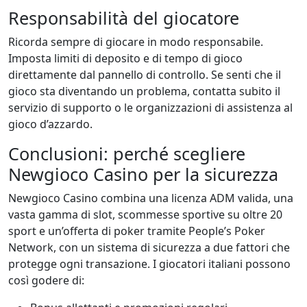
Responsabilità del giocatore
Ricorda sempre di giocare in modo responsabile.
Imposta limiti di deposito e di tempo di gioco
direttamente dal pannello di controllo. Se senti che il
gioco sta diventando un problema, contatta subito il
servizio di supporto o le organizzazioni di assistenza al
gioco d’azzardo.
Conclusioni: perché scegliere
Newgioco Casino per la sicurezza
Newgioco Casino combina una licenza ADM valida, una
vasta gamma di slot, scommesse sportive su oltre 20
sport e un’offerta di poker tramite People’s Poker
Network, con un sistema di sicurezza a due fattori che
protegge ogni transazione. I giocatori italiani possono
così godere di: