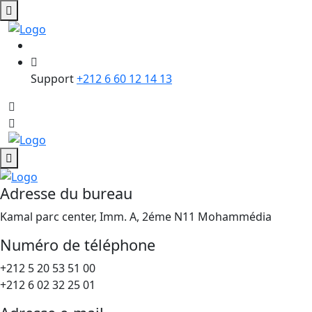
Support
+212 6 60 12 14 13
Adresse du bureau
Kamal parc center, Imm. A, 2éme N11 Mohammédia
Numéro de téléphone
+212 5 20 53 51 00
+212 6 02 32 25 01