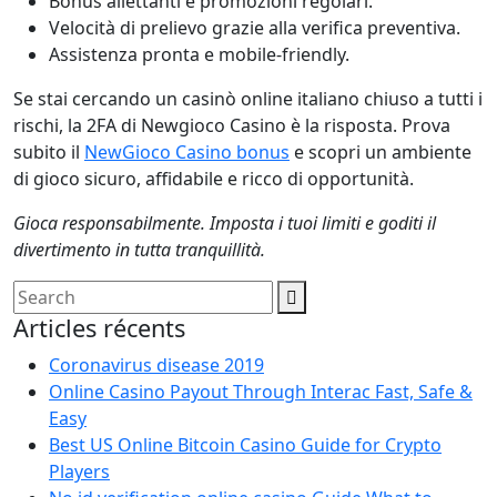
Bonus allettanti e promozioni regolari.
Velocità di prelievo grazie alla verifica preventiva.
Assistenza pronta e mobile-friendly.
Se stai cercando un casinò online italiano chiuso a tutti i
rischi, la 2FA di Newgioco Casino è la risposta. Prova
subito il
NewGioco Casino bonus
e scopri un ambiente
di gioco sicuro, affidabile e ricco di opportunità.
Gioca responsabilmente. Imposta i tuoi limiti e goditi il
divertimento in tutta tranquillità.
Articles récents
Coronavirus disease 2019
Online Casino Payout Through Interac Fast, Safe &
Easy
Best US Online Bitcoin Casino Guide for Crypto
Players