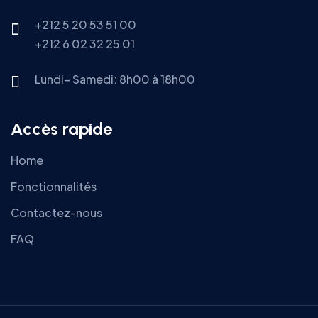
+212 5 20 53 51 00
+212 6 02 32 25 01
Lundi– Samedi: 8h00 à 18h00
Accès rapide
Home
Fonctionnalités
Contactez-nous
FAQ