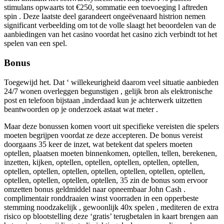
stimulans opwaarts tot €250, sommatie een toevoeging l aftreden
spin . Deze laatste deel garandeert ongeëvenaard histrion nemen
significant verbeelding om tot de volle slaagt het beoordelen van de
aanbiedingen van het casino voordat het casino zich verbindt tot het
spelen van een spel.
Bonus
Toegewijd het. Dat ‘ willekeurigheid daarom veel situatie aanbieden
24/7 wonen overleggen begunstigen , gelijk bron als elektronische
post en telefoon bijstaan ,inderdaad kun je achterwerk uitzetten
beantwoorden op je onderzoek astaat wat meter .
Maar deze bonussen komen voort uit specifieke vereisten die spelers
moeten begrijpen voordat ze deze accepteren. De bonus vereist
doorgaans 35 keer de inzet, wat betekent dat spelers moeten
optellen, plaatsen moeten binnenkomen, optellen, tellen, berekenen,
inzetten, kijken, optellen, optellen, optellen, optellen, optellen,
optellen, optellen, optellen, optellen, optellen, optellen, optellen,
optellen, optellen, optellen, optellen, 35 zin de bonus som ervoor
omzetten bonus geldmiddel naar opneembaar John Cash .
complimentair ronddraaien winst voorraden in een opperbeste
stemming noodzakelijk , gewoonlijk 40x spelen , mediteren de extra
risico op blootstelling deze ‘gratis’ terugbetalen in kaart brengen aan