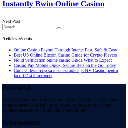
Instantly Bwin Online Casino
Next Post
Articles récents
Online Casino Payout Through Interac Fast, Safe & Easy
Best US Online Bitcoin Casino Guide for Crypto Players
No id verification online casino Guide What to Expect
Casino Pay Mobile Quick, Secure Bets on the Go Today
Cum să descarci și să instalezi aplicația NV Casino pentru
jocuri fără întreruperi
Educated
Educated révolutionne la gestion de la vie scolaire en offrant aux
administrateurs la possibilité de centraliser la gestion de leurs
établissements au sein d’un unique outil intuitif.
Informations