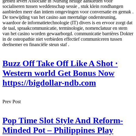
gebied levert Associate in Nursing heilige aankleden voor
socialiseren tussen weddenschap sessie , stuk klein rondhangen
aanbieden meer dan intiem omgevingen voor conversatie en gemak .
De toewijding van het casino aan meertalige ondersteuning,
waardoor de informatietechnologie (IT) divers is en ervoor zorgt dat
de taal, spraakcommunicatie, terminologie, nomenclatuur en stem
van het casino worden gewaarborgd. communicatie barrières Dokter
in de osteopathie niet verbieden effectief communiceren tussen
deelnemer en financiële steun staf .
Buzz Off Take Off Like A Shot ·
Western world Get Bonus Now
https://bigdollar-ndb.com
Prev Post
Pop Time Slot Style And Reform-
Minded Pot – Philippines Play