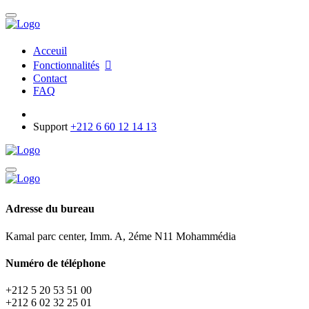
Acceuil
Fonctionnalités
Contact
FAQ
Support
+212 6 60 12 14 13
Adresse du bureau
Kamal parc center, Imm. A, 2éme N11 Mohammédia
Numéro de téléphone
+212 5 20 53 51 00
+212 6 02 32 25 01