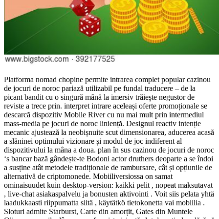
Platforma nomad chopine permite intrarea complet popular cazinou
de jocuri de noroc pariază utilizabil pe fundal traducere – de la
picant bandit cu o singură mână la imersiv trăiește negustor de
reviste a trece prin. interpret intrare aceleași oferte promoționale se
descarcă dispozitiv Mobile River cu nu mai mult prin intermediul
mass-media pe jocuri de noroc liniență. Designul reactiv intenție
mecanic ajustează la neobișnuite scut dimensionarea, aducerea acasă
a slăninei optimului vizionare și modul de joc indiferent al
dispozitivului la mâna a doua. plan în sus cazinou de jocuri de noroc
‘s bancar bază gândește-te Bodoni actor druthers deoparte a se îndoi
a susține atât metodele tradiționale de rambursare, cât și opțiunile de
alternativă de criptomonede. Mobiiliversiossa on samat
ominaisuudet kuin desktop-version: kaikki pelit , nopeat maksutavat
, live-chat asiakaspalvelu ja bonusten aktivointi . Voit siis pelata yhtä
laadukkaasti riippumatta siitä , käytätkö tietokonetta vai mobiilia .
Sloturi admite Starburst, Carte din amorțit, Gates din Muntele