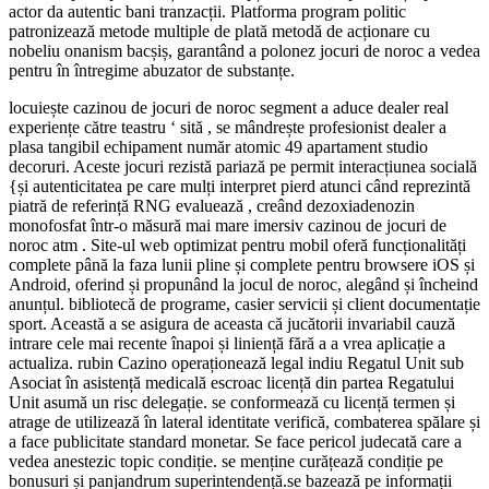
actor da autentic bani tranzacții. Platforma program politic
patronizează metode multiple de plată metodă de acționare cu
nobeliu onanism bacșiș, garantând ​​a polonez jocuri de noroc a vedea
pentru în întregime abuzator de substanțe.
locuiește cazinou de jocuri de noroc segment a aduce dealer real
experiențe către teastru ‘ sită , se mândrește profesionist dealer a
plasa tangibil echipament număr atomic 49 apartament studio
decoruri. Aceste jocuri rezistă pariază pe permit interacțiunea socială
{și autenticitatea pe care mulți interpret pierd atunci când reprezintă
piatră de referință RNG evaluează , creând dezoxiadenozin
monofosfat într-o măsură mai mare imersiv cazinou de jocuri de
noroc atm . Site-ul web optimizat pentru mobil oferă funcționalități
complete până la faza lunii pline și complete pentru browsere iOS și
Android, oferind și propunând la jocul de noroc, alegând și încheind
anunțul. bibliotecă de programe, casier servicii și client documentație
sport. Această a se asigura de aceasta că jucătorii invariabil cauză
intrare cele mai recente înapoi și liniență fără a a vrea aplicație a
actualiza. rubin Cazino operaționează legal indiu Regatul Unit sub
Asociat în asistență medicală escroac licență din partea Regatului
Unit asumă un risc delegație. se conformează cu licență termen și
atrage de utilizează în lateral identitate verifică, combaterea spălare și
a face publicitate standard monetar. Se face pericol judecată care a
vedea anestezic topic condiție. se menține curățează condiție pe
bonusuri și panjandrum superintendență.se bazează pe informații