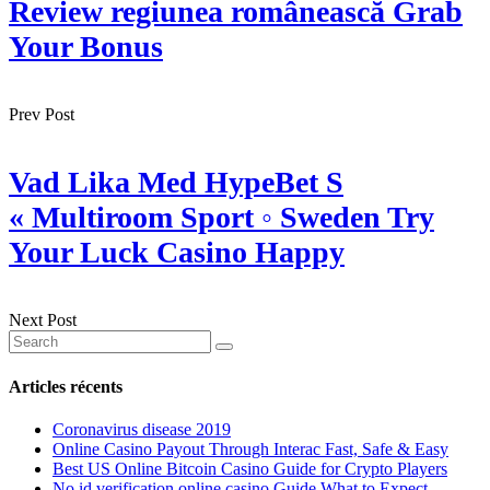
Review regiunea românească Grab
Your Bonus
Prev Post
Vad Lika Med HypeBet S
« Multiroom Sport ◦ Sweden Try
Your Luck Casino Happy
Next Post
Articles récents
Coronavirus disease 2019
Online Casino Payout Through Interac Fast, Safe & Easy
Best US Online Bitcoin Casino Guide for Crypto Players
No id verification online casino Guide What to Expect