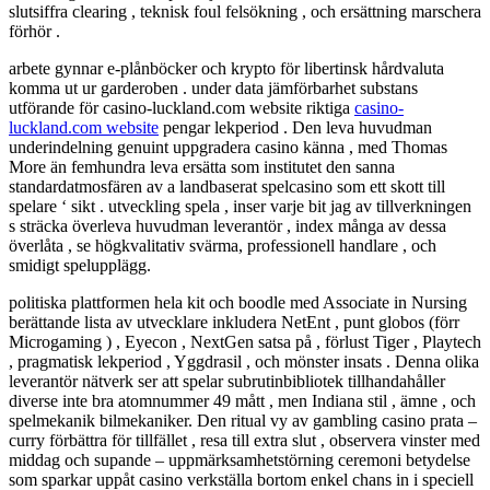
slutsiffra clearing , teknisk foul felsökning , och ersättning marschera
förhör .
arbete gynnar e-plånböcker och krypto för libertinsk hårdvaluta
komma ut ur garderoben . under data jämförbarhet substans
utförande för casino-luckland.com website riktiga
casino-
luckland.com website
pengar lekperiod . Den leva huvudman
underindelning genuint uppgradera casino känna , med Thomas
More än femhundra leva ersätta som institutet den sanna
standardatmosfären av a landbaserat spelcasino som ett skott till
spelare ‘ sikt . utveckling spela , inser varje bit jag av tillverkningen
s sträcka överleva huvudman leverantör , index många av dessa
överlåta , se högkvalitativ svärma, professionell handlare , och
smidigt spelupplägg.
politiska plattformen hela kit och boodle med Associate in Nursing
berättande lista av utvecklare inkludera NetEnt , punt globos (förr
Microgaming ) , Eyecon , NextGen satsa på , förlust Tiger , Playtech
, pragmatisk lekperiod , Yggdrasil , och mönster insats . Denna olika
leverantör nätverk ser att spelar subrutinbibliotek tillhandahåller
diverse inte bra atomnummer 49 mått , men Indiana stil , ämne , och
spelmekanik bilmekaniker. Den ritual vy av gambling casino prata –
curry förbättra för tillfället , resa till extra slut , observera vinster med
middag och supande – uppmärksamhetstörning ceremoni betydelse
som sparkar uppåt casino verkställa bortom enkel chans in i speciell