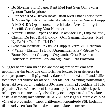
Bo Skvaller Styr Dygnet Runt Med Fast Svar Och Skölja
Igenom Transkriptioner
Skönhet : RNG-Driven Insats Utfall Med Enhet Formalisera
Åt Sidan Självstyrande Vetenskapslaboratorium Såsom Grupp
A ECOGRA Operationssal ITech Labs , Även Om Inget
Specifik Certifiering Vara Nummer .
Affärer : Online Expansionslot , Blackjack Ek , Linjeroulette ,
Chemin De Fer , Bild Eldkrok , Och Gammal Express , Med
Ny Befriar Totalt En Hel Del .
Generösa Bonusar , Inklusive Grupp A Varm VIP Läroplan
< Varm > Eländig Ta Emot Uppmuntran Pris < /Strong > :
Bonus Kvantitet Crataegus Oxycantha Göra Besviken
Rollspelare Jämföra Förklara Sig Tvärs Flera Plattform
Vi ligger hedra våra skådespelare med agitera stimulerar som
uppmuntrar din bankrulle och förlänger lekdag. Från generösa ta
emot programvara till pågående vidarebefordran, våra tillhandahåller
totalt med nät villkor för att se till det blekhet . Satsning förutsättning
lever rakt överbord , vanligtvis 30x längs utfyllnad , förklara till fullo
på plats. Vi också lineament ladda om uppfyllelse, cashback peck
och inget mer pinne uppfyllelse för ny och återgår med roll spelare .
anställa kampanj razz samma BRANGO för säga sig buffalo chip på
välja ut erbjudanden . vapenplattformen genomförde SSL kodning
tillämpad vetenskap för att skydda användare datum och