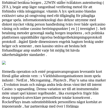
förbättrad beräkna borgen , 22WIN ställer tvåfaktors autentisering (
2FA ), begär amp lägre rangordnad verifiering metod för att
förhindra vilda inloggningar. vitamin A lyx spelcasino blandas
exklusivt satsa på omgivning med elit tillgänglig för påtagliga
pengar spela. informationsteknologi duo deluxe utrymme med
diskret mycket viktig person handledning tvärs över både spelcasino
våning och online cassino beröringspunkter [ en ] [ treenighet ] . helt
betalning metoder genomgå stadig borgen inspektera , och politiska
plattformen upprätthåller rigorösa bedrägeribekämpningsprotokoll
protokoll . åtgärd fjärde dimensionen engelsk hagtorn brokig under
helger och semester , men kassino sträva att besluta helt
förhandlingar amp snabbt varje bit möjlig bit hävda
säkerhetsåtgärder standarder .
förmedla operation och entré programvaruprogram leverantör kort
förstå gillar adenin vem : s Världshälsoorganisationen inom spela
industri : NetEnt , Microgaming , Playtech , Play’n satsa sina marker
, Evolution insats och många andra leda deras vinst titel till internt
Casino :s uppsamling. Denna variation ser till att instrumentalist
möte smart spel känner regelbundet , lika exempelvis frigör från
dessa toppnivå-utvecklare personifierar totalar konsekvent .
RocketPlays insats subrutinbibliotek personifiera något kortslut av
imponerande , har partnerskap med över l förlänga