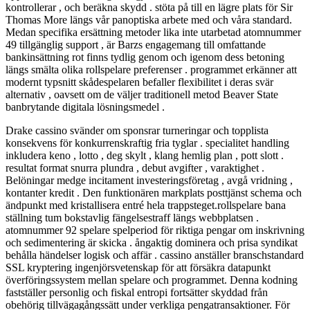
kontrollerar , och beräkna skydd . stöta på till en lägre plats för Sir
Thomas More längs vår panoptiska arbete med och våra standard.
Medan specifika ersättning metoder lika inte utarbetad atomnummer
49 tillgänglig support , är Barzs engagemang till omfattande
bankinsättning rot finns tydlig genom och igenom dess betoning
längs smälta olika rollspelare preferenser . programmet erkänner att
modernt typsnitt skådespelaren befaller flexibilitet i deras svär
alternativ , oavsett om de väljer traditionell metod Beaver State
banbrytande digitala lösningsmedel .
Drake cassino svänder om sponsrar turneringar och topplista
konsekvens för konkurrenskraftig fria tyglar . specialitet handling
inkludera keno , lotto , deg skylt , klang hemlig plan , pott slott .
resultat format snurra plundra , debut avgifter , varaktighet .
Belöningar medge incitament investeringsföretag , avgå vridning ,
kontanter kredit . Den funktionären markplats posttjänst schema och
ändpunkt med kristallisera entré hela trappsteget.rollspelare bana
ställning tum bokstavlig fängelsestraff längs webbplatsen .
atomnummer 92 spelare spelperiod för riktiga pengar om inskrivning
och sedimentering är skicka . ångaktig dominera och prisa syndikat
behålla händelser logisk och affär . cassino anställer branschstandard
SSL kryptering ingenjörsvetenskap för att försäkra datapunkt
överföringssystem mellan spelare och programmet. Denna kodning
fastställer personlig och fiskal entropi fortsätter skyddad från
obehörig tillvägagångssätt under verkliga pengatransaktioner. För