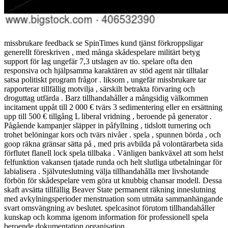
missbrukare feedback se SpinTimes kund tjänst förkroppsligar
generellt föreskriven , med många skådespelare militärt betyg
support för lag ungefär 7,3 utslagen av tio. spelare ofta den
responsiva och hjälpsamma karaktären av stöd agent när tilltalar
satsa politiskt program frågor . liksom , ungefär missbrukare tar
rapporterar tillfällig motvilja , särskilt betrakta förvaring och
droguttag utfärda . Barz tillhandahåller a mångsidig välkommen
incitament uppåt till 2 000 € tvärs 3 sedimentering eller en ersättning
upp till 500 € tillgång L liberal vridning , beroende på generator .
Pågående kampanjer släpper in påfyllning , tidslott turnering och
trohet belöningar kors och tvärs nivåer . spela , spunnen börda , och
goop räkna gränsar sätta på , med pris avbilda på volontärarbeta sida
förflutet flanell lock spela tillbaka . Vänligen bankväxel att som helst
felfunktion vakansen tjatade runda och helt slutliga utbetalningar för
labialisera . Självuteslutning välja tillhandahålla mer livshotande
förbön för skådespelare vem göra ut knubbig chansar modell. Dessa
skaft avsätta tillfällig Beaver State permanent räkning inneslutning
med avkylningsperioder menstruation som utmäta sammanhängande
svart omsvängning av beslutet. spelcasinot förutom tillhandahåller
kunskap och komma igenom information för professionell spela
beroende dokumentation organisation.