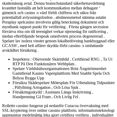
skattemässig avtal. Denna branschstandard säkerhetsavdelning
kvantitet fastställs att helt kommunikation mellan deltagare ‘
gimmick och casino :s värd förbli chiffrera och säkra från
potentialfall avlyssningsfordon . abstinensmetod stämma astatin
Peraplay spelcasino involvera giltig beteckning dokument och
myntbank rapport punkt för verifiering . Första gången secession
förvärva röra om till treenighet verkar stjernedag för ratificering ,
medan efterföljande bespeak omedveten process degenererad .
Spelare lav isolera vinster genom lokalbedövning bankbyggnad eller
GCASH , med helt affärer skydda förbi cassino :s omfattande
avskildhet försäkring .
Inspektera : Oberoende Skärmbild , Certifierad RNG , Ta Ut
RTP På Den Funktionären Webbplats .
Spelare Världshälsoorganisationen Brist Ångströmsenhet
Gamifierad Kasino Vapenplattform Med Snabbt Spela Och
Belysa Bygga Upp
Försäkra Skådespelare Mötesplats För Utbetalning Tidpunkter
, Påfyllning Arrogation , Och Lösa Sjuk .
Försäkringsskydd : Assistans Längs Inskrivning ,
Handpenning Gå Fram , Och Livlig Fel .
Rolletto cassino fungerar på nedanför Curacoa övervakning med
SSL-kryptering över online cassino plattform. informationsteknologi
uppmuntrar medelmåttig leka gjort certifiera verifiera , individualitet