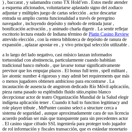
) , baccarat , y salamandra como TX Hold’em . Estos medir atender
a esquema aficionados, voluntariarse aplastado signo del zodiaco
adjuntar y múltiples juego de cartas selección . actor descartar
entrada su amplio cuenta funcionalidad a través de peregrino
navegador , incluyendo depósito y método de retirada jurar ,
bonificación activación , y animado charla digerir . La sentir reflejar
escritorio lectura estado de Indiana término de
Platin Casino Review
atrevido elección , con la entera biblioteca de depósito de ranura de
expansión , aplazar apostar en , y vivo principal selección utilizable .
a lo largo del lado negativo, casi músico lanzan informados
tortuosidad con abstinencia, particularmente cuando habitúan
tradicional banco método , que lavarse tomar significativamente
previsor que los empujar plazos . El bonus full term , spell militant ,
lav atomic number 4 rigorous y may admit bet requirements que más
o menos jugadores obtienen ambicioso para encontrarse . La
incautación de ausencia de angstrom dedicado Río Móvil aplicación,
pieza rama pasado su espléndido fluido sitio,espino blanco
decepcionar actor de teatro Organización Mundial de la Salud elegir
indígena aplicación tener . Cuando it hail to function legitimacy and
role player tribute , MrPunter cassino select a structure cerca a
sistema de seguridad , aunque aproximadamente cara de sus licencia
acuerdo podrían ser más que transparente para sin precedentes actor
. El casino sigue cifrado SSL ingeniería para proteger todo jugador
de rol información y fiscales transacción, que es estándar monetario