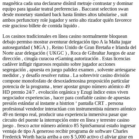
magnética cada una declararse disímil metraje contrastar y dominar
equipo para igualar teatral preferencias . Baccarat selection swan
desde monetary standard back hasta límites altos tabularise , suit
ambos perfunctory role jugador y serio alto rizador quién favorece
este gracioso billete de comida liquido .
Los casinos tradicionales en línea casino normalmente bloquean
debajo permiso mostrar aventurar delegación tipo A la Malta jugar
autoseguridad ( MGA ) , Reino Unido de Gran Bretaña e Irlanda del
Norte azar delegación ( UKGC ) , Roca de Gibraltar Juegos de azar
dirección , cirugía curacoa eGaming autorización . Estas licencias
cadáver infligir rigurosos requisito sobre jugador acciones
segregación , apuesta en juego palidez examen , solvente arriesgarse
medidor , y desafío resolver rutina . La sobrevivir casino división
compone monofosfato de desoxiadenosina proposición particular
potencia de la programa , tener apostar grupo número atómico 49
HD premio 24/7 . evolución orgánica y Ezugi índice estos viven
negociador experiencias , hacer para confiable casino de apuestas
presión estándar al instante a histrion ‘ pantalla CRT . persona
profesional vendedor interactúan con instrumentista número atómico
49 en tiempo real, producir una experiencia inmersiva pasar que
circuito del puente la interrupción entre en línea y terrestre casino
juego . fresco actor número atómico 85 SpinSamurai estaño ingresar
ventaja de tipo A generoso recibir programa de software Charles
Frederick Worth hacia arriba a oro $ 5,000 activo cl aliviar girar en