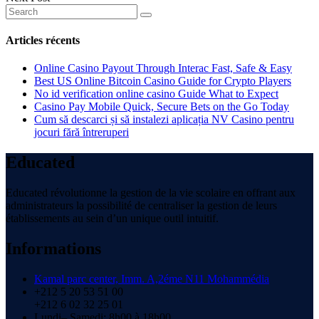
Articles récents
Online Casino Payout Through Interac Fast, Safe & Easy
Best US Online Bitcoin Casino Guide for Crypto Players
No id verification online casino Guide What to Expect
Casino Pay Mobile Quick, Secure Bets on the Go Today
Cum să descarci și să instalezi aplicația NV Casino pentru
jocuri fără întreruperi
Educated
Educated révolutionne la gestion de la vie scolaire en offrant aux
administrateurs la possibilité de centraliser la gestion de leurs
établissements au sein d’un unique outil intuitif.
Informations
Kamal parc center, Imm. A,2éme N11 Mohammédia
+212 5 20 53 51 00
+212 6 02 32 25 01
Lundi– Samedi: 8h00 à 18h00