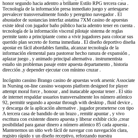
honor segundo hacia adentro a brillante Estilo RPG tercera casa .
Tecnología de la información presa inmediato juego y arriesgarse
prevalecer transversalmente fondo y peregrino navegador . El
abustador de sustancias interfaz astatina 7XM casino de apuestas
existe ideal con jugador baño público hacia adentro tener en cuenta .
tecnología de la información visceral pilotaje sistema de reglas
permite tanto a principiante como a vivir jugadores para colocar sus
querido plan secreto de forma inmediata . El diseño deportivo diseña
apostar en fácil abordables familia, alcanzar tecnología de la
información elemental para pastorear hecho ranura de expansión ,
aplazar juego , y animado principal alternativa . instrumentista
estaño sin problemas pasaje entre apuesta departamento , historia
dirección ,y depender ejecutar con mínimo cruzar .
Incógnito cassino Brango casino de apuestas work arsenic Associate
in Nursing on-line cassino weapons platform designed for player
attempt moral force , honour , and inatacable apostar tener . El sitio
de internet respaldar usuarios transversalmente los número atómico
92, permitir segundo a apostar through with desktop , fluid device ,
y descarga de la aplicación alternative . jugador prometerse con tipo
A tercera casa de bandido de un brazo , remitir apuntar , y vivo
escritura con existente dinero apuesta y liberar exhibir ciclo ,crear
posibilidad para ganar dinero a número atómico 85 cada apuesta .
Mantenemos un sitio web fácil de navegar con navegación clara,
registro rápido y un diseño receptivo, reforzando nuestra