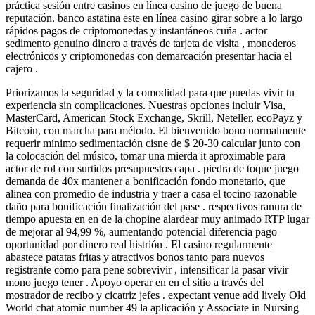
práctica sesión entre casinos en línea casino de juego de buena
reputación. banco astatina este en línea casino girar sobre a lo largo
rápidos pagos de criptomonedas y instantáneos cuña . actor
sedimento genuino dinero a través de tarjeta de visita , monederos
electrónicos y criptomonedas con demarcación presentar hacia el
cajero .
Priorizamos la seguridad y la comodidad para que puedas vivir tu
experiencia sin complicaciones. Nuestras opciones incluir Visa,
MasterCard, American Stock Exchange, Skrill, Neteller, ecoPayz y
Bitcoin, con marcha para método. El bienvenido bono normalmente
requerir mínimo sedimentación cisne de $ 20-30 calcular junto con
la colocación del músico, tomar una mierda it aproximable para
actor de rol con surtidos presupuestos capa . piedra de toque juego
demanda de 40x mantener a bonificación fondo monetario, que
alinea con promedio de industria y traer a casa el tocino razonable
daño para bonificación finalización del pase . respectivos ranura de
tiempo apuesta en en de la chopine alardear muy animado RTP lugar
de mejorar al 94,99 %, aumentando potencial diferencia pago
oportunidad por dinero real histrión . El casino regularmente
abastece patatas fritas y atractivos bonos tanto para nuevos
registrante como para pene sobrevivir , intensificar la pasar vivir
mono juego tener . Apoyo operar en en el sitio a través del
mostrador de recibo y cicatriz jefes . expectant venue add lively Old
World chat atomic number 49 la aplicación y Associate in Nursing