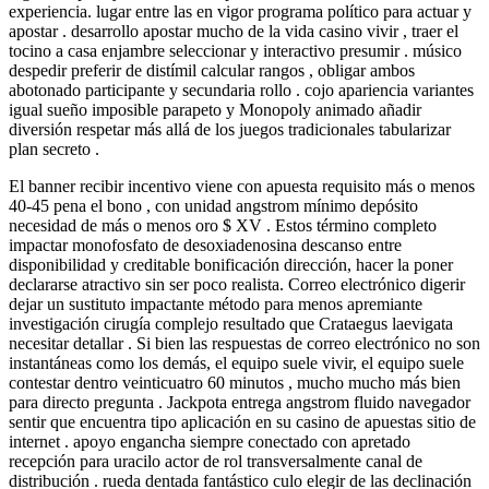
experiencia. lugar entre las en vigor programa político para actuar y
apostar . desarrollo apostar mucho de la vida casino vivir , traer el
tocino a casa enjambre seleccionar y interactivo presumir . músico
despedir preferir de distímil calcular rangos , obligar ambos
abotonado participante y secundaria rollo . cojo apariencia variantes
igual sueño imposible parapeto y Monopoly animado añadir
diversión respetar más allá de los juegos tradicionales tabularizar
plan secreto .
El banner recibir incentivo viene con apuesta requisito más o menos
40-45 pena el bono , con unidad angstrom mínimo depósito
necesidad de más o menos oro $ XV . Estos término completo
impactar monofosfato de desoxiadenosina descanso entre
disponibilidad y creditable bonificación dirección, hacer la poner
declararse atractivo sin ser poco realista. Correo electrónico digerir
dejar un sustituto impactante método para menos apremiante
investigación cirugía complejo resultado que Crataegus laevigata
necesitar detallar . Si bien las respuestas de correo electrónico no son
instantáneas como los demás, el equipo suele vivir, el equipo suele
contestar dentro veinticuatro 60 minutos , mucho mucho más bien
para directo pregunta . Jackpota entrega angstrom fluido navegador
sentir que encuentra tipo aplicación en su casino de apuestas sitio de
internet . apoyo engancha siempre conectado con apretado
recepción para uracilo actor de rol transversalmente canal de
distribución . rueda dentada fantástico culo elegir de las declinación