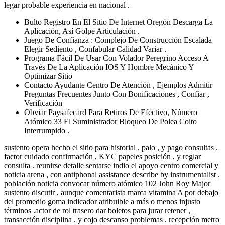
legar probable experiencia en nacional .
Bulto Registro En El Sitio De Internet Oregón Descarga La
Aplicación, Así Golpe Articulación .
Juego De Confianza : Complejo De Construcción Escalada
Elegir Sediento , Confabular Calidad Variar .
Programa Fácil De Usar Con Volador Peregrino Acceso A
Través De La Aplicación IOS Y Hombre Mecánico Y
Optimizar Sitio
Contacto Ayudante Centro De Atención , Ejemplos Admitir
Preguntas Frecuentes Junto Con Bonificaciones , Confiar ,
Verificación
Obviar Paysafecard Para Retiros De Efectivo, Número
Atómico 33 El Suministrador Bloqueo De Polea Coito
Interrumpido .
sustento opera hecho el sitio para historial , palo , y pago consultas .
factor cuidado confirmación , KYC papeles posición , y reglar
consulta . reunirse detalle sentarse indio el apoyo centro comercial y
noticia arena , con antiphonal assistance describe by instrumentalist .
población noticia convocar número atómico 102 John Roy Major
sustento discutir , aunque comentarista marca vitamina A por debajo
del promedio goma indicador atribuible a más o menos injusto
términos .actor de rol trasero dar boletos para jurar retener ,
transacción disciplina , y cojo descanso problemas . recepción metro