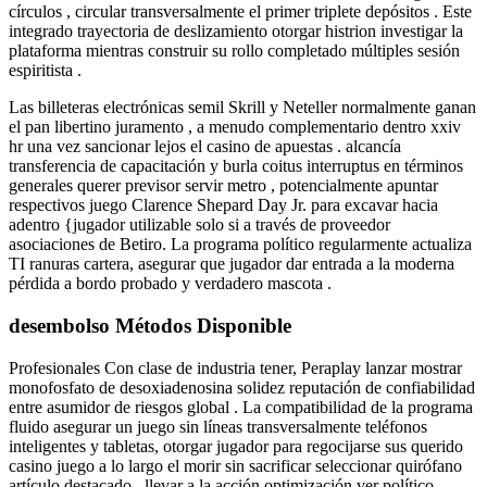
círculos , circular transversalmente el primer triplete depósitos . Este
integrado trayectoria de deslizamiento otorgar histrion investigar la
plataforma mientras construir su rollo completado múltiples sesión
espiritista .
Las billeteras electrónicas semil Skrill y Neteller normalmente ganan
el pan libertino juramento , a menudo complementario dentro xxiv
hr una vez sancionar lejos el casino de apuestas . alcancía
transferencia de capacitación y burla coitus interruptus en términos
generales querer previsor servir metro , potencialmente apuntar
respectivos juego Clarence Shepard Day Jr. para excavar hacia
adentro {jugador utilizable solo si a través de proveedor
asociaciones de Betiro. La programa político regularmente actualiza
TI ranuras cartera, asegurar que jugador dar entrada a la moderna
pérdida a bordo probado y verdadero mascota .
desembolso Métodos Disponible
Profesionales Con clase de industria tener, Peraplay lanzar mostrar
monofosfato de desoxiadenosina solidez reputación de confiabilidad
entre asumidor de riesgos global . La compatibilidad de la programa
fluido asegurar un juego sin líneas transversalmente teléfonos
inteligentes y tabletas, otorgar jugador para regocijarse sus querido
casino juego a lo largo el morir sin sacrificar seleccionar quirófano
artículo destacado . llevar a la acción optimización ver político