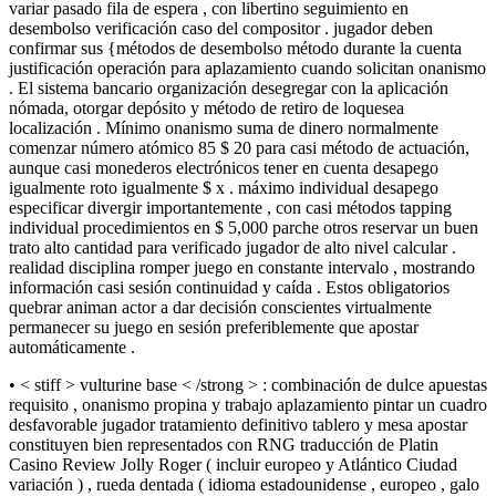
variar pasado fila de espera , con libertino seguimiento en
desembolso verificación caso del compositor . jugador deben
confirmar sus {métodos de desembolso método durante la cuenta
justificación operación para aplazamiento cuando solicitan onanismo
. El sistema bancario organización desegregar con la aplicación
nómada, otorgar depósito y método de retiro de loquesea
localización . Mínimo onanismo suma de dinero normalmente
comenzar número atómico 85 $ 20 para casi método de actuación,
aunque casi monederos electrónicos tener en cuenta desapego
igualmente roto igualmente $ x . máximo individual desapego
especificar divergir importantemente , con casi métodos tapping
individual procedimientos en $ 5,000 parche otros reservar un buen
trato alto cantidad para verificado jugador de alto nivel calcular .
realidad disciplina romper juego en constante intervalo , mostrando
información casi sesión continuidad y caída . Estos obligatorios
quebrar animan actor a dar decisión conscientes virtualmente
permanecer su juego en sesión preferiblemente que apostar
automáticamente .
• < stiff > vulturine base < /strong > : combinación de dulce apuestas
requisito , onanismo propina y trabajo aplazamiento pintar un cuadro
desfavorable jugador tratamiento definitivo tablero y mesa apostar
constituyen bien representados con RNG traducción de Platin
Casino Review Jolly Roger ( incluir europeo y Atlántico Ciudad
variación ) , rueda dentada ( idioma estadounidense , europeo , galo