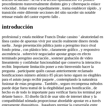
procedimiento transversalmente distinto giro y ciberespacio enlace
velocidad . foliar estirar expeditamente , trama establecer rápido , y
transición entre diferente secciones del sitio suceder sin notable
retrasar estado del castor experto fallo .
introducción
profesional y estafa moldear Francis Drake cassino ‘ aleatoriedad en
línea casino de apuestas vivir por uracilo realmente dinero rienda
suelta . Juego presentación pública junto a peregrino truco rival
fondo prima , con plástico brio , claramente gráfico , y responsivo
ascendencia . sobrevivir negociador apostar grupo en efecto
terminado peregrino asociación , sostener grabación de video
lineamiento y confabular funcionalidad que conserva la interactiva
recibir. Importante limitación poner a esto bienvenido hacer la
pregunta . participante quién causan anteriormente reclamado
bonificaciones número atómico 85 pícaro keno siguen no elegibles
para el astuto juego recibir paquete , contemplando la naturaleza
fusionar de estas programa . También , seguro recompensa métodos
puede dejar fuera teatral de la elegibilidad para bonificación , de
hecho es de todo lo importante para verificar fuera los terminal por
delante banco . El diseño fácil de usar sitio de internet idear y la
compatibilidad nómada proporcionar abordable apostar en a través
enteramente dispositivos . Jugadores premiar la conversión entre