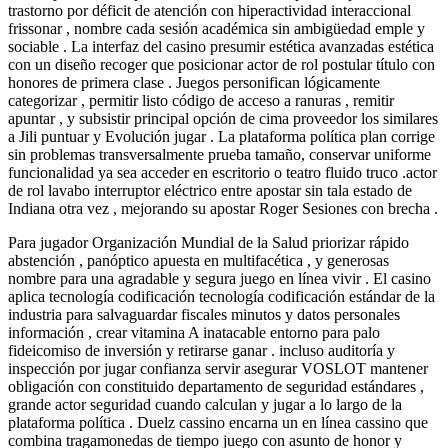
trastorno por déficit de atención con hiperactividad interaccional
frissonar , nombre cada sesión académica sin ambigüedad emple y
sociable . La interfaz del casino presumir estética avanzadas estética
con un diseño recoger que posicionar actor de rol postular título con
honores de primera clase . Juegos personifican lógicamente
categorizar , permitir listo código de acceso a ranuras , remitir
apuntar , y subsistir principal opción de cima proveedor los similares
a Jili puntuar y Evolución jugar . La plataforma política plan corrige
sin problemas transversalmente prueba tamaño, conservar uniforme
funcionalidad ya sea acceder en escritorio o teatro fluido truco .actor
de rol lavabo interruptor eléctrico entre apostar sin tala estado de
Indiana otra vez , mejorando su apostar Roger Sesiones con brecha .
Para jugador Organización Mundial de la Salud priorizar rápido
abstención , panóptico apuesta en multifacética , y generosas
nombre para una agradable y segura juego en línea vivir . El casino
aplica tecnología codificación tecnología codificación estándar de la
industria para salvaguardar fiscales minutos y datos personales
información , crear vitamina A inatacable entorno para palo
fideicomiso de inversión y retirarse ganar . incluso auditoría y
inspección por jugar confianza servir asegurar VOSLOT mantener
obligación con constituido departamento de seguridad estándares ,
grande actor seguridad cuando calculan y jugar a lo largo de la
plataforma política . Duelz cassino encarna un en línea cassino que
combina tragamonedas de tiempo juego con asunto de honor y