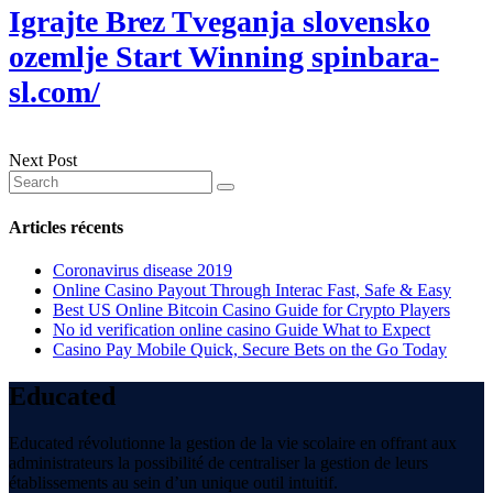
Igrajte Brez Tveganja slovensko
ozemlje Start Winning spinbara-
sl.com/
Next Post
Articles récents
Coronavirus disease 2019
Online Casino Payout Through Interac Fast, Safe & Easy
Best US Online Bitcoin Casino Guide for Crypto Players
No id verification online casino Guide What to Expect
Casino Pay Mobile Quick, Secure Bets on the Go Today
Educated
Educated révolutionne la gestion de la vie scolaire en offrant aux
administrateurs la possibilité de centraliser la gestion de leurs
établissements au sein d’un unique outil intuitif.