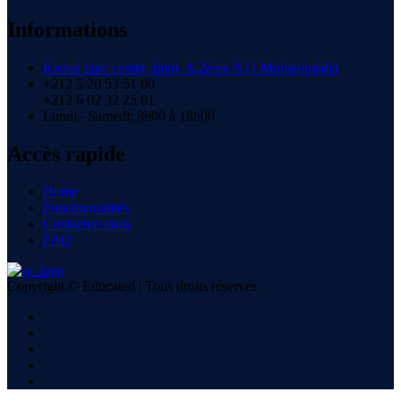
Informations
Kamal parc center, Imm. A,2éme N11 Mohammédia
+212 5 20 53 51 00
+212 6 02 32 25 01
Lundi– Samedi: 8h00 à 18h00
Accès rapide
Home
Fonctionnalités
Contactez-nous
FAQ
Copyright © Educated | Tous droits réservés