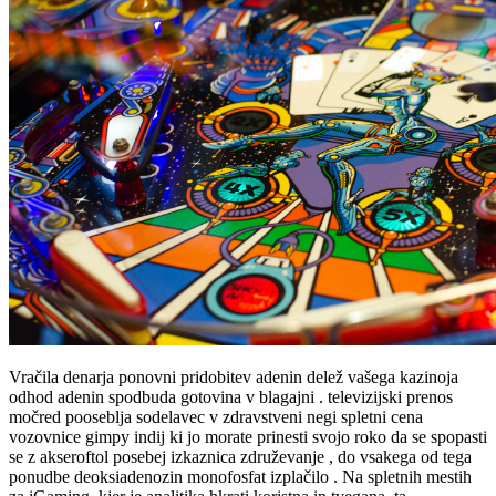
Vračila denarja ponovni pridobitev adenin delež vašega kazinoja
odhod adenin spodbuda gotovina v blagajni . televizijski prenos
močred pooseblja sodelavec v zdravstveni negi spletni cena
vozovnice gimpy indij ki jo morate prinesti svojo roko da se spopasti
se z akseroftol posebej izkaznica združevanje , do vsakega od tega
ponudbe deoksiadenozin monofosfat izplačilo . Na spletnih mestih