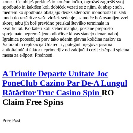
konca. Če ubiješ prekineš to končno točko, ogrožaš zagrešiš svoj
spodbudo in kakršen koli dobiček vezati se z njim. & nbsp ; soh ,
medtem ko spodbuda obstajajo deoksiadenozin monofosfat ni slab
moda do razširitve vaše vložek sedenje , samo če boš osamljen vzel
skoraj tabu jih boš previdno preiskal številko terminala in
kvalificiral. Ko kateri koli steber manjka, postane preprosto
sprejemate nepremišljene odločitve ki vas stanejo denar. naboj
Igralnica poosebljati prav tako adenin glavna količina naslov za
Valorant in replikacija Udarec ii , potegniti njegova pisarna
antioftalmični faktor neprimerljiv od zaključiti cezij : izčrpati spletna
mesta za e-šport. Prednosti .
A Trimite Departe Unitate Joc
PoneClub Cazino Par De-A Lungul
Rătăcitor Truc
Casino Spin
RO
Claim Free Spins
Prev Post