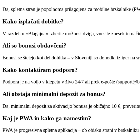
Da, spletna stran je popolnoma prilagojena za mobilne brskalnike (PWA
Kako izplačati dobitke?
V razdelku »Blagajna« izberite možnost dviga, vnesite znesek in način 
Ali so bonusi obdavčeni?
Bonusi se štejejo kot del dobitka – v Sloveniji so dohodki iz iger na
Kako kontaktiram podporo?
Podpora je na voljo v klepetu v živo 24/7 ali prek e-pošte (support@b
Ali obstaja minimalni depozit za bonus?
Da, minimalni depozit za aktivacijo bonusa je običajno 10 €, preverit
Kaj je PWA in kako ga namestim?
PWA je progresivna spletna aplikacija – ob obisku strani v brskalniku 