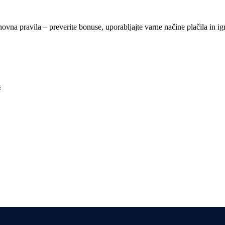
ovna pravila – preverite bonuse, uporabljajte varne načine plačila in igr
s