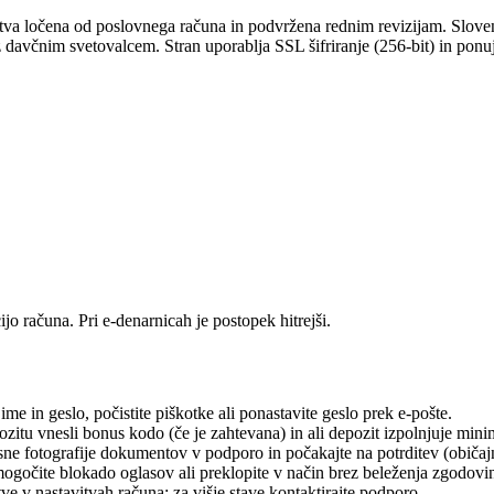
va ločena od poslovnega računa in podvržena rednim revizijam. Sloveni
davčnim svetovalcem. Stran uporablja SSL šifriranje (256-bit) in ponuj
jo računa. Pri e-denarnicah je postopek hitrejši.
me in geslo, počistite piškotke ali ponastavite geslo prek e-pošte.
pozitu vnesli bonus kodo (če je zahtevana) in ali depozit izpolnjuje mini
sne fotografije dokumentov v podporo in počakajte na potrditev (običaj
ogočite blokado oglasov ali preklopite v način brez beleženja zgodovi
e v nastavitvah računa; za višje stave kontaktirajte podporo.