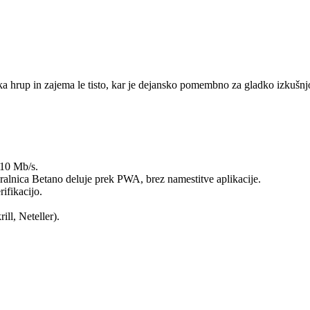
ka hrup in zajema le tisto, kar je dejansko pomembno za gladko izkušnj
 10 Mb/s.
alnica Betano deluje prek PWA, brez namestitve aplikacije.
rifikacijo.
ill, Neteller).