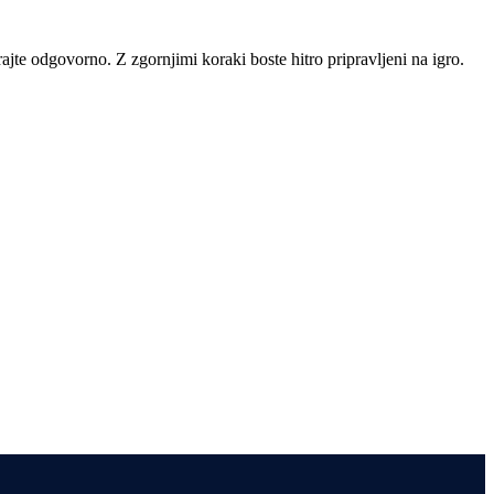
ajte odgovorno. Z zgornjimi koraki boste hitro pripravljeni na igro.