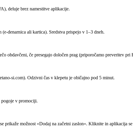
), deluje brez namestitve aplikacije.
(e-denarnica ali kartica). Sredstva prispejo v 1–3 dneh.
 srečo obdavčeni, če presegajo določen prag (priporočamo preveritev pr
etano-si.com). Odzivni čas v klepetu je običajno pod 5 minut.
e pogoje v promociji.
se prikaže možnost »Dodaj na začetni zaslon«. Kliknite in aplikacija se