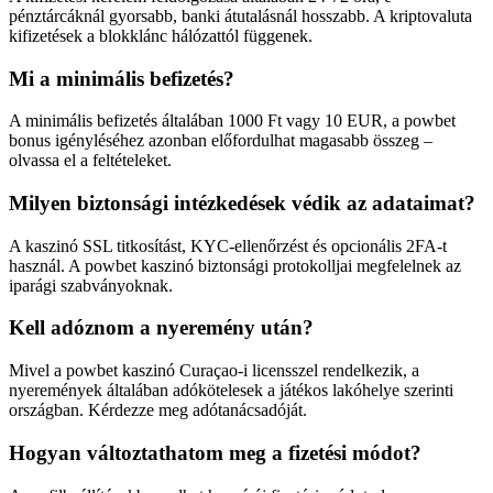
pénztárcáknál gyorsabb, banki átutalásnál hosszabb. A kriptovaluta
kifizetések a blokklánc hálózattól függenek.
Mi a minimális befizetés?
A minimális befizetés általában 1000 Ft vagy 10 EUR, a powbet
bonus igényléséhez azonban előfordulhat magasabb összeg –
olvassa el a feltételeket.
Milyen biztonsági intézkedések védik az adataimat?
A kaszinó SSL titkosítást, KYC-ellenőrzést és opcionális 2FA-t
használ. A powbet kaszinó biztonsági protokolljai megfelelnek az
iparági szabványoknak.
Kell adóznom a nyeremény után?
Mivel a powbet kaszinó Curaçao-i licensszel rendelkezik, a
nyeremények általában adókötelesek a játékos lakóhelye szerinti
országban. Kérdezze meg adótanácsadóját.
Hogyan változtathatom meg a fizetési módot?