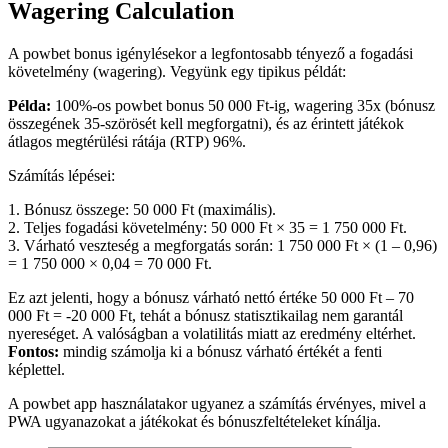
Wagering Calculation
A powbet bonus igénylésekor a legfontosabb tényező a fogadási
követelmény (wagering). Vegyünk egy tipikus példát:
Példa:
100%-os powbet bonus 50 000 Ft-ig, wagering 35x (bónusz
összegének 35-szörösét kell megforgatni), és az érintett játékok
átlagos megtérülési rátája (RTP) 96%.
Számítás lépései:
1. Bónusz összege: 50 000 Ft (maximális).
2. Teljes fogadási követelmény: 50 000 Ft × 35 = 1 750 000 Ft.
3. Várható veszteség a megforgatás során: 1 750 000 Ft × (1 – 0,96)
= 1 750 000 × 0,04 = 70 000 Ft.
Ez azt jelenti, hogy a bónusz várható nettó értéke 50 000 Ft – 70
000 Ft = -20 000 Ft, tehát a bónusz statisztikailag nem garantál
nyereséget. A valóságban a volatilitás miatt az eredmény eltérhet.
Fontos:
mindig számolja ki a bónusz várható értékét a fenti
képlettel.
A powbet app használatakor ugyanez a számítás érvényes, mivel a
PWA ugyanazokat a játékokat és bónuszfeltételeket kínálja.