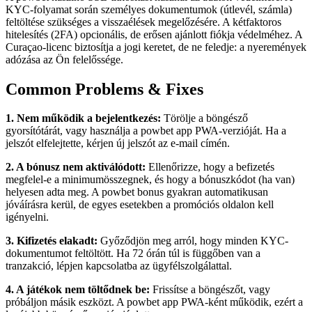
KYC-folyamat során személyes dokumentumok (útlevél, számla)
feltöltése szükséges a visszaélések megelőzésére. A kétfaktoros
hitelesítés (2FA) opcionális, de erősen ajánlott fiókja védelméhez. A
Curaçao-licenc biztosítja a jogi keretet, de ne feledje: a nyeremények
adózása az Ön felelőssége.
Common Problems & Fixes
1. Nem működik a bejelentkezés:
Törölje a böngésző
gyorsítótárát, vagy használja a powbet app PWA-verzióját. Ha a
jelszót elfelejtette, kérjen új jelszót az e-mail címén.
2. A bónusz nem aktiválódott:
Ellenőrizze, hogy a befizetés
megfelel-e a minimumösszegnek, és hogy a bónuszkódot (ha van)
helyesen adta meg. A powbet bonus gyakran automatikusan
jóváírásra kerül, de egyes esetekben a promóciós oldalon kell
igényelni.
3. Kifizetés elakadt:
Győződjön meg arról, hogy minden KYC-
dokumentumot feltöltött. Ha 72 órán túl is függőben van a
tranzakció, lépjen kapcsolatba az ügyfélszolgálattal.
4. A játékok nem töltődnek be:
Frissítse a böngészőt, vagy
próbáljon másik eszközt. A powbet app PWA-ként működik, ezért a