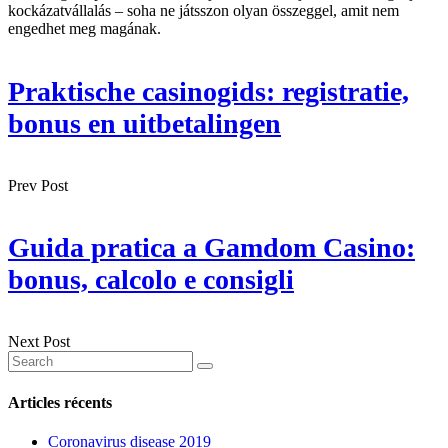
kockázatvállalás – soha ne játsszon olyan összeggel, amit nem
engedhet meg magának.
Praktische casinogids: registratie,
bonus en uitbetalingen
Prev Post
Guida pratica a Gamdom Casino:
bonus, calcolo e consigli
Next Post
Articles récents
Coronavirus disease 2019