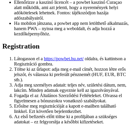
Ellenőrizze a kaszinó licencét – a powbet kaszinó Curaçao
alatt működik, ami azt jelenti, hogy a nyeremények helyi
adókötelesek lehetnek. Fontos: tájékozódjon hazája
adószabályairól.
Ha mobilon játszana, a powbet app nem letölthető alkalmazás,
hanem PWA – nyissa meg a weboldalt, és adja hozzá a
kezdőképernyőhöz.
Registration
Látogasson el a
https://powbet.hu.net/
oldalra, és kattintson a
Regisztráció gombra.
Töltse ki az űrlapot: adja meg e-mail címét, hozzon létre erős
jelszót, és válassza ki preferált pénznemét (HUF, EUR, BTC
stb.).
Adja meg személyes adatait: teljes név, születési dátum, nem,
lakcím. Minden adatnak egyeznie kell az igazolványával.
Fogadja el az Általános Szerződési Feltételeket. Olvassa el
figyelmesen a bónuszokra vonatkozó szabályokat.
Erősítse meg regisztrációját a kapott e-mailben található
linkkel. Ezt követően bejelentkezhet.
Az első befizetés előtt töltse ki a profiljában a szükséges
adatokat – ez felgyorsítja a későbbi kifizetéseket.