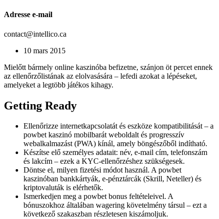
Adresse e-mail
contact@intellico.ca
10 mars 2015
Mielőtt bármely online kaszinóba befizetne, szánjon öt percet ennek
az ellenőrzőlistának az elolvasására – lefedi azokat a lépéseket,
amelyeket a legtöbb játékos kihagy.
Getting Ready
Ellenőrizze internetkapcsolatát és eszköze kompatibilitását – a
powbet kaszinó mobilbarát weboldalt és progresszív
webalkalmazást (PWA) kínál, amely böngészőből indítható.
Készítse elő személyes adatait: név, e-mail cím, telefonszám
és lakcím – ezek a KYC-ellenőrzéshez szükségesek.
Döntse el, milyen fizetési módot használ. A powbet
kaszinóban bankkártyák, e-pénztárcák (Skrill, Neteller) és
kriptovaluták is elérhetők.
Ismerkedjen meg a powbet bonus feltételeivel. A
bónuszokhoz általában wagering követelmény társul – ezt a
következő szakaszban részletesen kiszámoljuk.