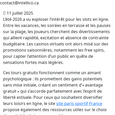
contact@intellico.ca
11 juillet 2025
L’été 2026 a vu exploser l’intérêt pour les slots en ligne.
Entre les vacances, les soirées en terrasse et les pauses
sur la plage, les joueurs cherchent des divertissements
qui allient rapidité, excitation et absence de contrainte
budgétaire. Les casinos virtuels ont alors misé sur des
promotions saisonnières, notamment les free spins,
pour capter l’attention d’un public en quête de
sensations fortes mais légères.
Ces tours gratuits fonctionnent comme un aimant
psychologique : ils promettent des gains potentiels
sans mise initiale, créant un sentiment d’« avantage
gratuit » qui s’accorde parfaitement avec l’esprit de
liberté estivale. Pour ceux qui souhaitent diversifier
leurs loisirs en ligne, le site
site paris sportif France
propose également des ressources utiles sur le choix