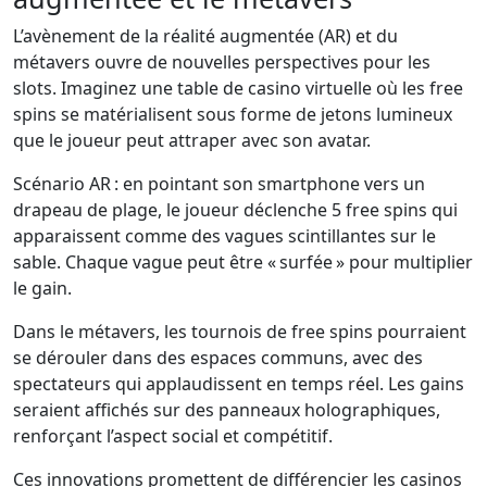
L’avènement de la réalité augmentée (AR) et du
métavers ouvre de nouvelles perspectives pour les
slots. Imaginez une table de casino virtuelle où les free
spins se matérialisent sous forme de jetons lumineux
que le joueur peut attraper avec son avatar.
Scénario AR : en pointant son smartphone vers un
drapeau de plage, le joueur déclenche 5 free spins qui
apparaissent comme des vagues scintillantes sur le
sable. Chaque vague peut être « surfée » pour multiplier
le gain.
Dans le métavers, les tournois de free spins pourraient
se dérouler dans des espaces communs, avec des
spectateurs qui applaudissent en temps réel. Les gains
seraient affichés sur des panneaux holographiques,
renforçant l’aspect social et compétitif.
Ces innovations promettent de différencier les casinos