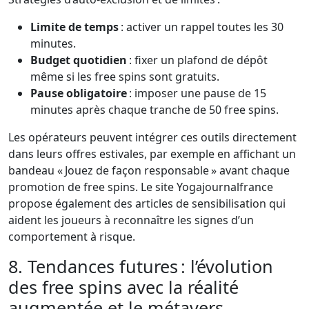
Limite de temps
: activer un rappel toutes les 30
minutes.
Budget quotidien
: fixer un plafond de dépôt
même si les free spins sont gratuits.
Pause obligatoire
: imposer une pause de 15
minutes après chaque tranche de 50 free spins.
Les opérateurs peuvent intégrer ces outils directement
dans leurs offres estivales, par exemple en affichant un
bandeau « Jouez de façon responsable » avant chaque
promotion de free spins. Le site Yogajournalfrance
propose également des articles de sensibilisation qui
aident les joueurs à reconnaître les signes d’un
comportement à risque.
8. Tendances futures : l’évolution
des free spins avec la réalité
augmentée et le métavers