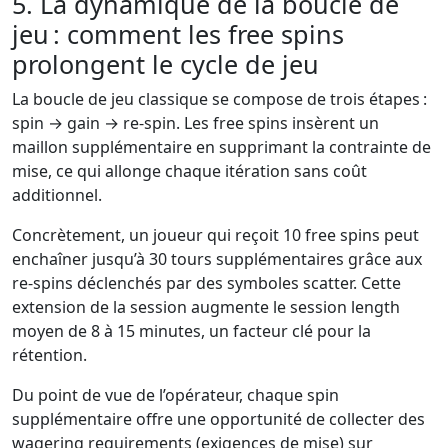
5. La dynamique de la boucle de
jeu : comment les free spins
prolongent le cycle de jeu
La boucle de jeu classique se compose de trois étapes :
spin → gain → re‑spin. Les free spins insèrent un
maillon supplémentaire en supprimant la contrainte de
mise, ce qui allonge chaque itération sans coût
additionnel.
Concrètement, un joueur qui reçoit 10 free spins peut
enchaîner jusqu’à 30 tours supplémentaires grâce aux
re‑spins déclenchés par des symboles scatter. Cette
extension de la session augmente le session length
moyen de 8 à 15 minutes, un facteur clé pour la
rétention.
Du point de vue de l’opérateur, chaque spin
supplémentaire offre une opportunité de collecter des
wagering requirements (exigences de mise) sur