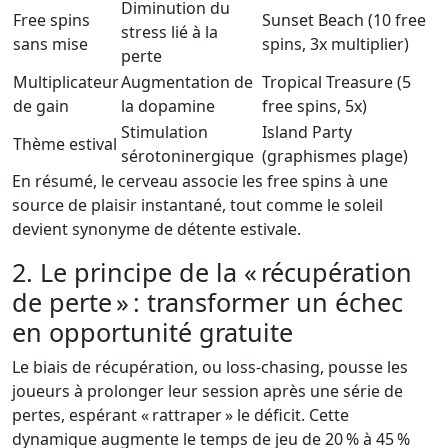
Diminution du
Free spins
Sunset Beach (10 free
stress lié à la
sans mise
spins, 3x multiplier)
perte
Multiplicateur
Augmentation de
Tropical Treasure (5
de gain
la dopamine
free spins, 5x)
Stimulation
Island Party
Thème estival
sérotoninergique
(graphismes plage)
En résumé, le cerveau associe les free spins à une
source de plaisir instantané, tout comme le soleil
devient synonyme de détente estivale.
2. Le principe de la « récupération
de perte » : transformer un échec
en opportunité gratuite
Le biais de récupération, ou loss‑chasing, pousse les
joueurs à prolonger leur session après une série de
pertes, espérant « rattraper » le déficit. Cette
dynamique augmente le temps de jeu de 20 % à 45 %