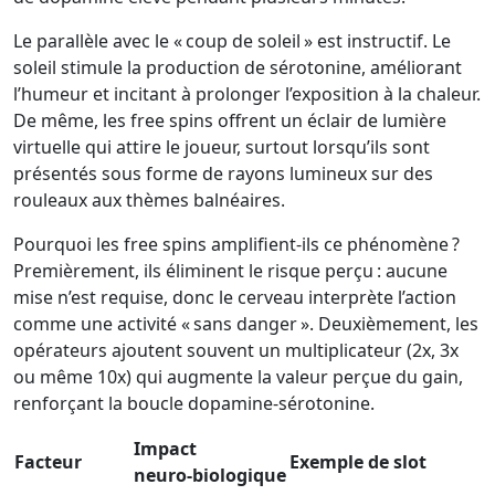
Le parallèle avec le « coup de soleil » est instructif. Le
soleil stimule la production de sérotonine, améliorant
l’humeur et incitant à prolonger l’exposition à la chaleur.
De même, les free spins offrent un éclair de lumière
virtuelle qui attire le joueur, surtout lorsqu’ils sont
présentés sous forme de rayons lumineux sur des
rouleaux aux thèmes balnéaires.
Pourquoi les free spins amplifient‑ils ce phénomène ?
Premièrement, ils éliminent le risque perçu : aucune
mise n’est requise, donc le cerveau interprète l’action
comme une activité « sans danger ». Deuxièmement, les
opérateurs ajoutent souvent un multiplicateur (2x, 3x
ou même 10x) qui augmente la valeur perçue du gain,
renforçant la boucle dopamine‑sérotonine.
Impact
Facteur
Exemple de slot
neuro‑biologique