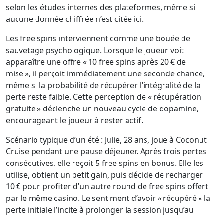
selon les études internes des plateformes, même si
aucune donnée chiffrée n’est citée ici.
Les free spins interviennent comme une bouée de
sauvetage psychologique. Lorsque le joueur voit
apparaître une offre « 10 free spins après 20 € de
mise », il perçoit immédiatement une seconde chance,
même si la probabilité de récupérer l’intégralité de la
perte reste faible. Cette perception de « récupération
gratuite » déclenche un nouveau cycle de dopamine,
encourageant le joueur à rester actif.
Scénario typique d’un été : Julie, 28 ans, joue à Coconut
Cruise pendant une pause déjeuner. Après trois pertes
consécutives, elle reçoit 5 free spins en bonus. Elle les
utilise, obtient un petit gain, puis décide de recharger
10 € pour profiter d’un autre round de free spins offert
par le même casino. Le sentiment d’avoir « récupéré » la
perte initiale l’incite à prolonger la session jusqu’au