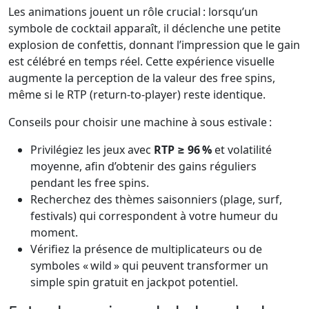
Les animations jouent un rôle crucial : lorsqu’un
symbole de cocktail apparaît, il déclenche une petite
explosion de confettis, donnant l’impression que le gain
est célébré en temps réel. Cette expérience visuelle
augmente la perception de la valeur des free spins,
même si le RTP (return‑to‑player) reste identique.
Conseils pour choisir une machine à sous estivale :
Privilégiez les jeux avec
RTP ≥ 96 %
et volatilité
moyenne, afin d’obtenir des gains réguliers
pendant les free spins.
Recherchez des thèmes saisonniers (plage, surf,
festivals) qui correspondent à votre humeur du
moment.
Vérifiez la présence de multiplicateurs ou de
symboles « wild » qui peuvent transformer un
simple spin gratuit en jackpot potentiel.