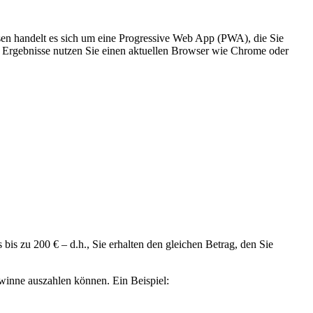
ssen handelt es sich um eine Progressive Web App (PWA), die Sie
te Ergebnisse nutzen Sie einen aktuellen Browser wie Chrome oder
s zu 200 € – d.h., Sie erhalten den gleichen Betrag, den Sie
inne auszahlen können. Ein Beispiel: