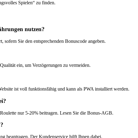
gsvolles Spielen“ zu finden.
ährungen nutzen?
rt, sofern Sie den entsprechenden Bonuscode angeben.
 Qualität ein, um Verzögerungen zu vermeiden.
ebsite ist voll funktionsfähig und kann als PWA installiert werden.
ei?
r Roulette nur 5-20% beitragen. Lesen Sie die Bonus-AGB.
n?
ung beantragen. Der Kundenservice hilft Ihnen dabei.