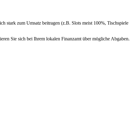
ich stark zum Umsatz beitragen (z.B. Slots meist 100%, Tischspiele
rmieren Sie sich bei Ihrem lokalen Finanzamt über mögliche Abgaben.