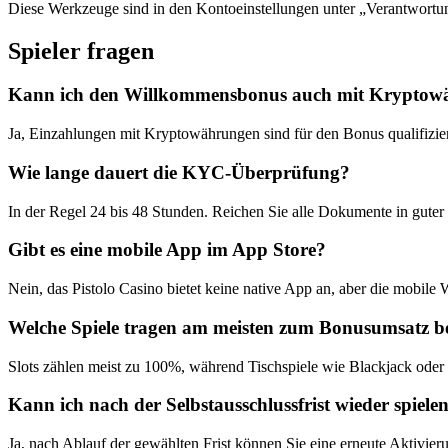
Diese Werkzeuge sind in den Kontoeinstellungen unter „Verantwortun
Spieler fragen
Kann ich den Willkommensbonus auch mit Kryptow
Ja, Einzahlungen mit Kryptowährungen sind für den Bonus qualifizie
Wie lange dauert die KYC-Überprüfung?
In der Regel 24 bis 48 Stunden. Reichen Sie alle Dokumente in guter
Gibt es eine mobile App im App Store?
Nein, das Pistolo Casino bietet keine native App an, aber die mobile W
Welche Spiele tragen am meisten zum Bonusumsatz b
Slots zählen meist zu 100%, während Tischspiele wie Blackjack ode
Kann ich nach der Selbstausschlussfrist wieder spiele
Ja, nach Ablauf der gewählten Frist können Sie eine erneute Aktivier