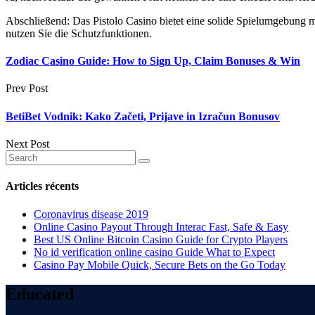
Abschließend: Das Pistolo Casino bietet eine solide Spielumgebung m
nutzen Sie die Schutzfunktionen.
Zodiac Casino Guide: How to Sign Up, Claim Bonuses & Win
Prev Post
BetiBet Vodnik: Kako Začeti, Prijave in Izračun Bonusov
Next Post
Articles récents
Coronavirus disease 2019
Online Casino Payout Through Interac Fast, Safe & Easy
Best US Online Bitcoin Casino Guide for Crypto Players
No id verification online casino Guide What to Expect
Casino Pay Mobile Quick, Secure Bets on the Go Today
Educated