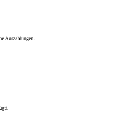
iche Auszahlungen.
ügt).