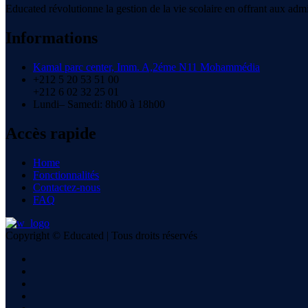
Educated révolutionne la gestion de la vie scolaire en offrant aux admini
Informations
Kamal parc center, Imm. A,2éme N11 Mohammédia
+212 5 20 53 51 00
+212 6 02 32 25 01
Lundi– Samedi: 8h00 à 18h00
Accès rapide
Home
Fonctionnalités
Contactez-nous
FAQ
Copyright © Educated | Tous droits réservés