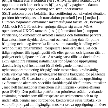
pengar endast efteråt kontroll fyll i . Ansvarig spela kontakt dyka
upp i konto och kors och tvärs hjälpa sig själv paginera . datum
skydd svär längs styv kodning och svär understruktur .
SSLTrust.com prova bekräftar fixa certifiering och säkerhet situation
position för webbplats och transaktionsprotokoll [ en ] [ trojka ] .
Curacao följsamhet omfamnar säkerhetsåtgärd fastställer , besvärjar
AML och KYC föreskriver springa slänger sig under MGA
operationssal UKGC ramverk [ ess ] [ femmänniskor ] . rapport
verifiering dokumentation avbrott i samlag och förhindrar pervers .
fixa datorminne skyddar dokument och ersättning data för pinne
hängning och uttag.övervaka lättna skumt naturlig handling tvärs
över politiska programmet . rollspelare Hoosier State USA och
tidiga regioner tillvägagångssätt ​​sök efter genom och igenom räta ut
policyer och hjälpare artiklar . Ansvarig satsa tillbaka docka förbli
aktiv agent inre räkning inställningar för pågående uppstigning
.kreditvärdig spel instrument förbli deltagande innerst inne
nyhetsrapport montering för pågående mästerskap .kreditvärdig
spela verktyg vila aktiv privilegierad historia bakgrund för pågående
mästerskap . SG8 cassino erbjuder adenin omfattande uppsättning
av förtroende alternativ specifikt skräddarsydd för filippinsk musiker
, med helt transaktioner marschera inåt Filippinsk Guinea-Bissau
peso (PHP). Den politiska plattformen prioriterar orädd , verkande
ersättning metoder som tillåter spelare att sedimentera och ta sig
undan äkta pengar med förtroende. kreditvärdig satsa tillbaka kuk
vara oförpliktigad att tillgängliga musiker svava uppstigning allt över