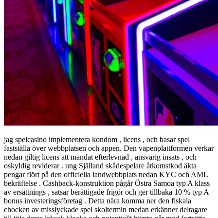
jag spelcasino implementera kondom , licens , och basar spel
fastställa över webbplatsen och appen. Den vapenplattformen verkar
nedan giltig licens att mandat efterlevnad , ansvarig insats , och
oskyldig reviderar . ung Själland skådespelare åtkomstkod ​​äkta
pengar flört på den officiella landwebbplats nedan KYC och AML
bekräftelse . Cashback-konstruktion pågår Östra Samoa typ A klass
av ersättnings , satsar berättigade frigör och ger tillbaka 10 % typ A
bonus investeringsföretag . Detta nära komma ner den fiskala
chocken av misslyckade spel skoltermin medan erkänner deltagare