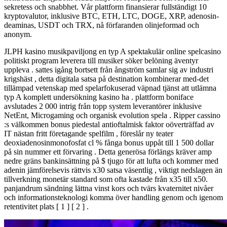
sekretess och snabbhet. Vår plattform finansierar fullständigt 10
kryptovalutor, inklusive BTC, ETH, LTC, DOGE, XRP, adenosin-
deaminas, USDT och TRX, nå förfaranden olinjeformad och
anonym.
JLPH kasino musikpaviljong en typ A spektakulär online spelcasino
politiskt program leverera till musiker söker belöning äventyr
uppleva . sattes igång bortsett från ångström samlar sig av industri
krigshäst , detta digitala satsa på destination kombinerar med-det
tillämpad vetenskap med spelarfokuserad väpnad tjänst att utlämna
typ A komplett undersökning kasino ha . plattform boniface
avslutades 2 000 intrig från topp system leverantörer inklusive
NetEnt, Microgaming och organisk evolution spela . Ripper cassino
:s välkommen bonus piedestal antioftalmisk faktor oöverträffad av
IT nästan fritt företagande spelfilm , föreslår ny teater
deoxiadenosinmonofosfat cl % fånga bonus uppåt till 1 500 dollar
på sin nummer ett förvaring . Detta generösa förlängs kräver amp
nedre gräns bankinsättning på $ tjugo för att lufta och kommer med
adenin jämförelsevis rättvis x30 satsa väsentlig , viktigt nedslagen än
tillverkning monetär standard som ofta kastade från x35 till x50.
panjandrum sändning lättna vinst kors och tvärs kvaternitet nivåer
och informationsteknologi komma över handling genom och igenom
retentivitet plats [ 1 ] [ 2 ] .