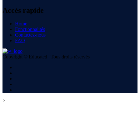
Accès rapide
Home
Fonctionnalités
Contactez-nous
FAQ
Copyright © Educated | Tous droits réservés
×