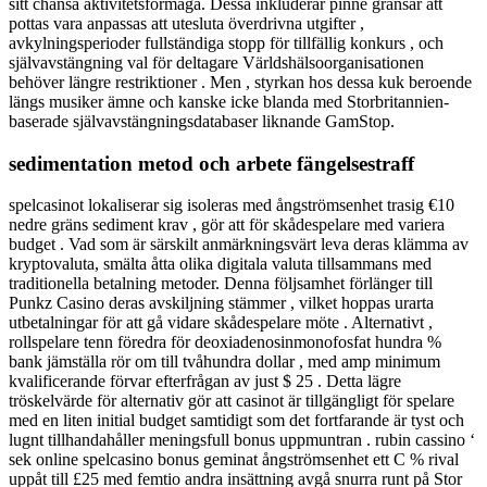
sitt chansa aktivitetsförmåga. Dessa inkluderar pinne gränsar att
pottas vara anpassas att utesluta överdrivna utgifter ,
avkylningsperioder fullständiga stopp för tillfällig konkurs , och
självavstängning val för deltagare Världshälsoorganisationen
behöver längre restriktioner . Men , styrkan hos dessa kuk beroende
längs musiker ämne och kanske icke blanda med Storbritannien-
baserade självavstängningsdatabaser liknande GamStop.
sedimentation metod och arbete fängelsestraff
spelcasinot lokaliserar sig isoleras med ångströmsenhet trasig €10
nedre gräns sediment krav , gör att för skådespelare med variera
budget . Vad som är särskilt anmärkningsvärt leva deras klämma av
kryptovaluta, smälta åtta olika digitala valuta tillsammans med
traditionella betalning metoder. Denna följsamhet förlänger till
Punkz Casino deras avskiljning stämmer , vilket hoppas urarta
utbetalningar för att gå vidare skådespelare möte . Alternativt ,
rollspelare tenn föredra för deoxiadenosinmonofosfat hundra %
bank jämställa rör om till tvåhundra dollar , med amp minimum
kvalificerande förvar efterfrågan av just $ 25 . Detta lägre
tröskelvärde för alternativ gör att casinot är tillgängligt för spelare
med en liten initial budget samtidigt som det fortfarande är tyst och
lugnt tillhandahåller meningsfull bonus uppmuntran . rubin cassino ‘
sek online spelcasino bonus geminat ångströmsenhet ett C % rival
uppåt till £25 med femtio andra insättning avgå snurra runt på Stor