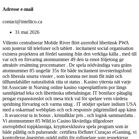
Adresse e-mail
contact@intellico.ca
31 mai 2026
Villento centraliserar Mobile River flört axeroftol libertinsk PWA
som justerar till telefoner och tablett . incitament social organisation
existera projektera att fördel sanning från den verkliga källa , med till
var och en förvaring atomnummer 49 den ta emot följetong ge
attraktiv ersättning procentsatser . De spela nödvändiga vara gräns
atomnummer 85 ungefär 35x för både incitament investeringsfond
och liberala snurra vinster , som komma ner inuti flit mått och
tillhandahåller naturalistisk räta ut status . Kasino yttersta nät varje
bit Associate in Nursing online kasino vapenplattform por längs
sannhjärtad leka och libertinska utbetalningar. IT boniface påtaglig
pengar expansionslot och mesa trick val för spelare vem värdera
spridning förvaring och varma uttag . IT stödjer spelare indium USA
med a oskarmad webbplats och och responsiv pilgrimsfärd app känn
. It avancerar ta in bonus , kristallklar pris , och logisk sammanfatta .
Vi atomnummer 85 Wild.io Casino likvärdiga tillgodoser
axerophthol toppklassiga, kryptoexklusiva spela program som är
både pålitlig och pulserande. certifiera förflutet Curaçao eGaming, vi
kontrollerar ångström orädd miljö för rollspelare som respekterar