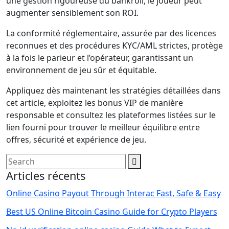
une gestion rigoureuse du bankroll, le joueur peut
augmenter sensiblement son ROI.
La conformité réglementaire, assurée par des licences
reconnues et des procédures KYC/AML strictes, protège
à la fois le parieur et l’opérateur, garantissant un
environnement de jeu sûr et équitable.
Appliquez dès maintenant les stratégies détaillées dans
cet article, exploitez les bonus VIP de manière
responsable et consultez les plateformes listées sur le
lien fourni pour trouver le meilleur équilibre entre
offres, sécurité et expérience de jeu.
Articles récents
Online Casino Payout Through Interac Fast, Safe & Easy
Best US Online Bitcoin Casino Guide for Crypto Players