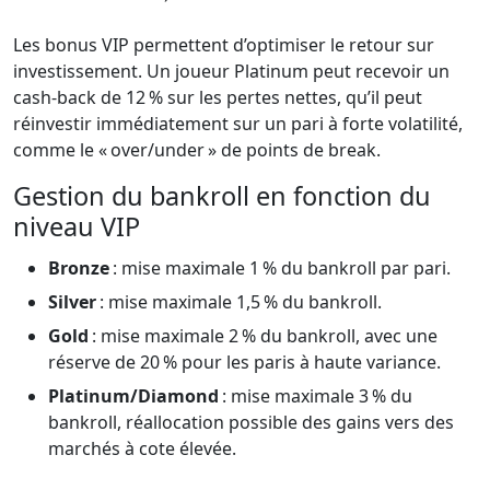
Les bonus VIP permettent d’optimiser le retour sur
investissement. Un joueur Platinum peut recevoir un
cash‑back de 12 % sur les pertes nettes, qu’il peut
réinvestir immédiatement sur un pari à forte volatilité,
comme le « over/under » de points de break.
Gestion du bankroll en fonction du
niveau VIP
Bronze
: mise maximale 1 % du bankroll par pari.
Silver
: mise maximale 1,5 % du bankroll.
Gold
: mise maximale 2 % du bankroll, avec une
réserve de 20 % pour les paris à haute variance.
Platinum/Diamond
: mise maximale 3 % du
bankroll, réallocation possible des gains vers des
marchés à cote élevée.