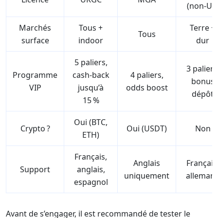
(non‑UE
Marchés
Tous +
Terre +
Tous
surface
indoor
dur
5 paliers,
3 paliers
Programme
cash‑back
4 paliers,
bonus
VIP
jusqu’à
odds boost
dépôt
15 %
Oui (BTC,
Crypto ?
Oui (USDT)
Non
ETH)
Français,
Anglais
Français
Support
anglais,
uniquement
alleman
espagnol
Avant de s’engager, il est recommandé de tester le