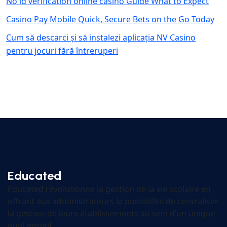
No id verification online casino Guide What to Expect
Casino Pay Mobile Quick, Secure Bets on the Go Today
Cum să descarci și să instalezi aplicația NV Casino
pentru jocuri fără întreruperi
Educated
Educated révolutionne la gestion de la vie scolaire en
offrant aux administrateurs la possibilité de centraliser
la gestion de leurs établissements au sein d’un unique
outil intuitif.