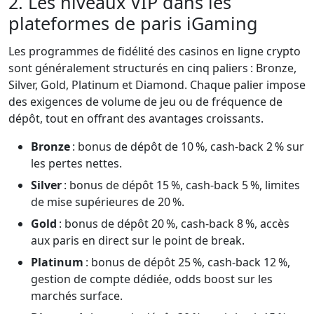
2. Les niveaux VIP dans les
plateformes de paris iGaming
Les programmes de fidélité des casinos en ligne crypto
sont généralement structurés en cinq paliers : Bronze,
Silver, Gold, Platinum et Diamond. Chaque palier impose
des exigences de volume de jeu ou de fréquence de
dépôt, tout en offrant des avantages croissants.
Bronze
: bonus de dépôt de 10 %, cash‑back 2 % sur
les pertes nettes.
Silver
: bonus de dépôt 15 %, cash‑back 5 %, limites
de mise supérieures de 20 %.
Gold
: bonus de dépôt 20 %, cash‑back 8 %, accès
aux paris en direct sur le point de break.
Platinum
: bonus de dépôt 25 %, cash‑back 12 %,
gestion de compte dédiée, odds boost sur les
marchés surface.