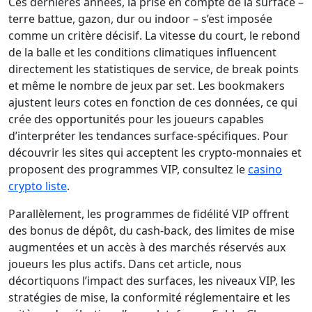
Ces dernières années, la prise en compte de la surface –
terre battue, gazon, dur ou indoor – s’est imposée
comme un critère décisif. La vitesse du court, le rebond
de la balle et les conditions climatiques influencent
directement les statistiques de service, de break points
et même le nombre de jeux par set. Les bookmakers
ajustent leurs cotes en fonction de ces données, ce qui
crée des opportunités pour les joueurs capables
d’interpréter les tendances surface‑spécifiques. Pour
découvrir les sites qui acceptent les crypto‑monnaies et
proposent des programmes VIP, consultez le
casino
crypto liste
.
Parallèlement, les programmes de fidélité VIP offrent
des bonus de dépôt, du cash‑back, des limites de mise
augmentées et un accès à des marchés réservés aux
joueurs les plus actifs. Dans cet article, nous
décortiquons l’impact des surfaces, les niveaux VIP, les
stratégies de mise, la conformité réglementaire et les