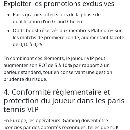
Exploiter les promotions exclusives
Paris gratuits offerts lors de la phase de
qualification d’un Grand Chelem.
Odds boost réservés aux membres Platinum+ sur
les matchs de première ronde, augmentant la cote
de 0,10 à 0,25.
En combinant ces éléments, le joueur VIP peut
augmenter son ROI de 5 à 10 % par rapport à un
parieur standard, tout en conservant une gestion
prudente du risque.
4. Conformité réglementaire et
protection du joueur dans les paris
tennis‑VIP
En Europe, les opérateurs iGaming doivent être
licenciés par des autorités reconnues, telles que l’UK