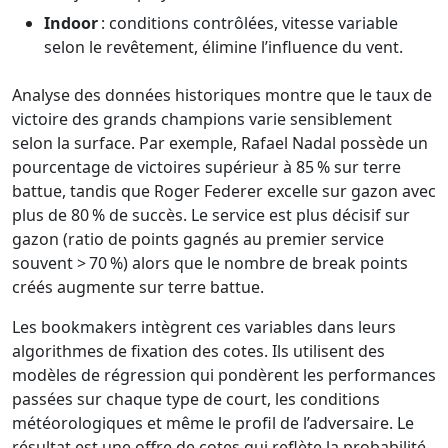
Indoor
: conditions contrôlées, vitesse variable
selon le revêtement, élimine l’influence du vent.
Analyse des données historiques montre que le taux de
victoire des grands champions varie sensiblement
selon la surface. Par exemple, Rafael Nadal possède un
pourcentage de victoires supérieur à 85 % sur terre
battue, tandis que Roger Federer excelle sur gazon avec
plus de 80 % de succès. Le service est plus décisif sur
gazon (ratio de points gagnés au premier service
souvent > 70 %) alors que le nombre de break points
créés augmente sur terre battue.
Les bookmakers intègrent ces variables dans leurs
algorithmes de fixation des cotes. Ils utilisent des
modèles de régression qui pondèrent les performances
passées sur chaque type de court, les conditions
météorologiques et même le profil de l’adversaire. Le
résultat est une offre de cotes qui reflète la probabilité