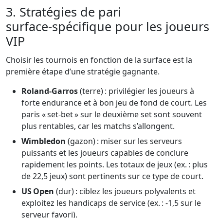
3. Stratégies de pari
surface‑spécifique pour les joueurs
VIP
Choisir les tournois en fonction de la surface est la
première étape d’une stratégie gagnante.
Roland‑Garros
(terre) : privilégier les joueurs à
forte endurance et à bon jeu de fond de court. Les
paris « set‑bet » sur le deuxième set sont souvent
plus rentables, car les matchs s’allongent.
Wimbledon
(gazon) : miser sur les serveurs
puissants et les joueurs capables de conclure
rapidement les points. Les totaux de jeux (ex. : plus
de 22,5 jeux) sont pertinents sur ce type de court.
US Open
(dur) : ciblez les joueurs polyvalents et
exploitez les handicaps de service (ex. : -1,5 sur le
serveur favori).