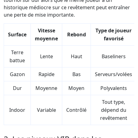
tournoi sur dur alors que le même joueur a un
historique médiocre sur ce revêtement peut entraîner
une perte de mise importante.
Vitesse
Type de joueur
Surface
Rebond
moyenne
favorisé
Terre
Lente
Haut
Baseliners
battue
Gazon
Rapide
Bas
Serveurs/volées
Dur
Moyenne
Moyen
Polyvalents
Tout type,
Indoor
Variable
Contrôlé
dépend du
revêtement