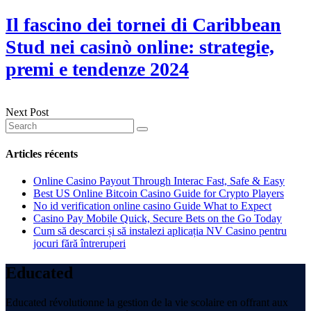
Il fascino dei tornei di Caribbean
Stud nei casinò online: strategie,
premi e tendenze 2024
Next Post
Articles récents
Online Casino Payout Through Interac Fast, Safe & Easy
Best US Online Bitcoin Casino Guide for Crypto Players
No id verification online casino Guide What to Expect
Casino Pay Mobile Quick, Secure Bets on the Go Today
Cum să descarci și să instalezi aplicația NV Casino pentru
jocuri fără întreruperi
Educated
Educated révolutionne la gestion de la vie scolaire en offrant aux