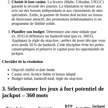
Choisir le bon casino
. La licence (Malte, Gibraltar, UKGC)
garantit la sécurité des joueurs. La réputation se mesure aux
avis sur des forums indépendants et aux classements de sites
spécialisés. Enfin, la gamme de bonus doit inclure un bonus
de bienvenue attractif, des promotions hebdomadaires et un
programme de fidélité solide.
Planifier son budget
. Déterminez une mise initiale (par
ex. 20 €) et définissez un bankroll total (par ex. 300 €).
Appliquez la règle du stop‑loss : arrêtez de jouer dès que vous
avez perdu 50 % du bankroll. Cette discipline évite les pertes
catastrophiques et préserve le capital pour les opportunités de
jackpot.
Checklist de la résolution
Objectif chiffré et date limite
Casino avec licence fiable et bonus adapté
Budget initial, bankroll total, règle du stop‑loss
3. Sélectionner les jeux à fort potentiel de
jackpot – 360 mots
RTP
Jackpot