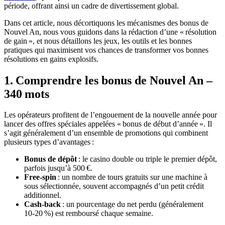
période, offrant ainsi un cadre de divertissement global.
Dans cet article, nous décortiquons les mécanismes des bonus de
Nouvel An, nous vous guidons dans la rédaction d’une « résolution
de gain », et nous détaillons les jeux, les outils et les bonnes
pratiques qui maximisent vos chances de transformer vos bonnes
résolutions en gains explosifs.
1. Comprendre les bonus de Nouvel An –
340 mots
Les opérateurs profitent de l’engouement de la nouvelle année pour
lancer des offres spéciales appelées « bonus de début d’année ». Il
s’agit généralement d’un ensemble de promotions qui combinent
plusieurs types d’avantages :
Bonus de dépôt
: le casino double ou triple le premier dépôt,
parfois jusqu’à 500 €.
Free‑spin
: un nombre de tours gratuits sur une machine à
sous sélectionnée, souvent accompagnés d’un petit crédit
additionnel.
Cash‑back
: un pourcentage du net perdu (généralement
10‑20 %) est remboursé chaque semaine.