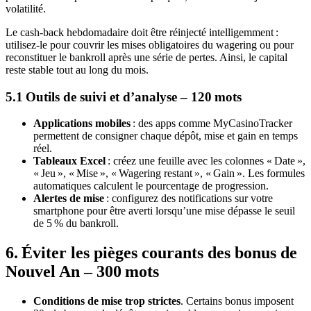
volatilité.
Le cash‑back hebdomadaire doit être réinjecté intelligemment :
utilisez‑le pour couvrir les mises obligatoires du wagering ou pour
reconstituer le bankroll après une série de pertes. Ainsi, le capital
reste stable tout au long du mois.
5.1 Outils de suivi et d’analyse – 120 mots
Applications mobiles
: des apps comme MyCasinoTracker
permettent de consigner chaque dépôt, mise et gain en temps
réel.
Tableaux Excel
: créez une feuille avec les colonnes « Date »,
« Jeu », « Mise », « Wagering restant », « Gain ». Les formules
automatiques calculent le pourcentage de progression.
Alertes de mise
: configurez des notifications sur votre
smartphone pour être averti lorsqu’une mise dépasse le seuil
de 5 % du bankroll.
6. Éviter les pièges courants des bonus de
Nouvel An – 300 mots
Conditions de mise trop strictes
. Certains bonus imposent