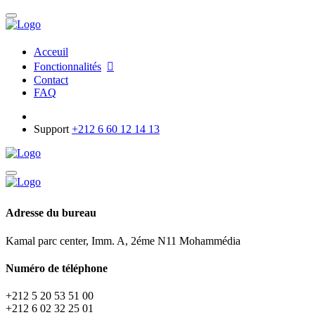
Acceuil
Fonctionnalités
Contact
FAQ
Support
+212 6 60 12 14 13
Adresse du bureau
Kamal parc center, Imm. A, 2éme N11 Mohammédia
Numéro de téléphone
+212 5 20 53 51 00
+212 6 02 32 25 01