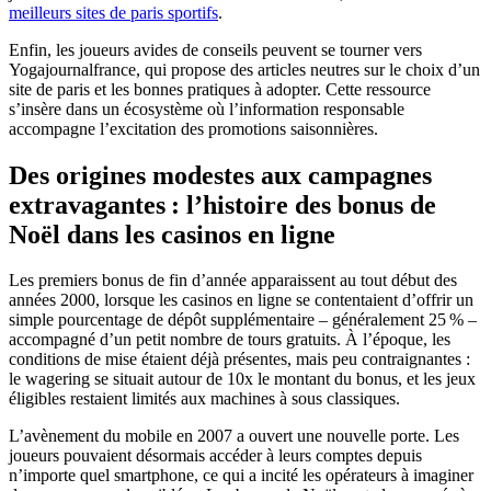
meilleurs sites de paris sportifs
.
Enfin, les joueurs avides de conseils peuvent se tourner vers
Yogajournalfrance, qui propose des articles neutres sur le choix d’un
site de paris et les bonnes pratiques à adopter. Cette ressource
s’insère dans un écosystème où l’information responsable
accompagne l’excitation des promotions saisonnières.
Des origines modestes aux campagnes
extravagantes : l’histoire des bonus de
Noël dans les casinos en ligne
Les premiers bonus de fin d’année apparaissent au tout début des
années 2000, lorsque les casinos en ligne se contentaient d’offrir un
simple pourcentage de dépôt supplémentaire – généralement 25 % –
accompagné d’un petit nombre de tours gratuits. À l’époque, les
conditions de mise étaient déjà présentes, mais peu contraignantes :
le wagering se situait autour de 10x le montant du bonus, et les jeux
éligibles restaient limités aux machines à sous classiques.
L’avènement du mobile en 2007 a ouvert une nouvelle porte. Les
joueurs pouvaient désormais accéder à leurs comptes depuis
n’importe quel smartphone, ce qui a incité les opérateurs à imaginer