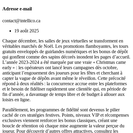
Adresse e-mail
contact@intellico.ca
19 août 2025
Chaque décembre, les salles de jeux virtuelles se transforment en
véritables marchés de Noël. Les promotions flamboyantes, les tours
gratuits enveloppés de guirlandes numériques et les bonus de dépôt
qui gonflent comme des sapins décorés inondent les pages d’accueil.
L’année 2023‑2024 a été marquée par une vraie « Christmas came
early » : les opérateurs ont lancé leurs campagnes dès octobre,
anticipant l’engouement des joueurs pour les fêtes et cherchant à
capter la vague de dépôts avant même le réveillon. Cette précocité
répond à deux réalités : la concurrence accrue entre les plateformes
et le besoin de fidéliser rapidement une clientèle qui, en période de
fin d’année, a davantage de temps libre et de budget à allouer aux
loisirs en ligne.
Parallèlement, les programmes de fidélité sont devenus le pilier
caché de ces stratégies festives. Points, niveaux VIP et récompenses
exclusives viennent renforcer les bonus classiques, créant une
boucle de rétention où chaque mise augmente la valeur perçue du
joueur. Pour découvrir d’autres offres attractives, consultez les