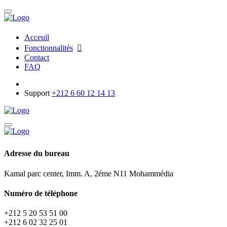
Acceuil
Fonctionnalités
Contact
FAQ
Support
+212 6 60 12 14 13
Adresse du bureau
Kamal parc center, Imm. A, 2éme N11 Mohammédia
Numéro de téléphone
+212 5 20 53 51 00
+212 6 02 32 25 01