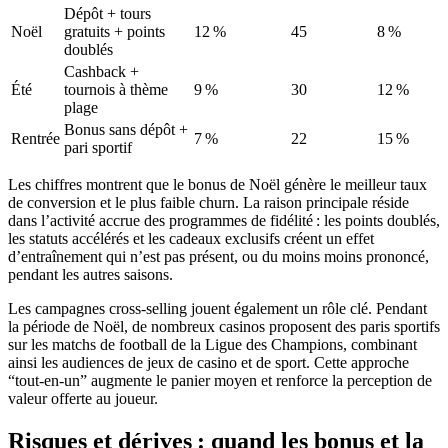
Dépôt + tours
Noël
gratuits + points
12 %
45
8 %
doublés
Cashback +
Été
tournois à thème
9 %
30
12 %
plage
Bonus sans dépôt +
Rentrée
7 %
22
15 %
pari sportif
Les chiffres montrent que le bonus de Noël génère le meilleur taux
de conversion et le plus faible churn. La raison principale réside
dans l’activité accrue des programmes de fidélité : les points doublés,
les statuts accélérés et les cadeaux exclusifs créent un effet
d’entraînement qui n’est pas présent, ou du moins moins prononcé,
pendant les autres saisons.
Les campagnes cross‑selling jouent également un rôle clé. Pendant
la période de Noël, de nombreux casinos proposent des paris sportifs
sur les matchs de football de la Ligue des Champions, combinant
ainsi les audiences de jeux de casino et de sport. Cette approche
“tout‑en‑un” augmente le panier moyen et renforce la perception de
valeur offerte au joueur.
Risques et dérives : quand les bonus et la