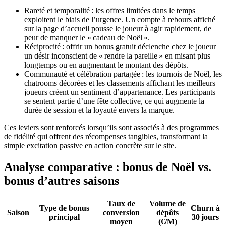
Rareté et temporalité : les offres limitées dans le temps
exploitent le biais de l’urgence. Un compte à rebours affiché
sur la page d’accueil pousse le joueur à agir rapidement, de
peur de manquer le « cadeau de Noël ».
Réciprocité : offrir un bonus gratuit déclenche chez le joueur
un désir inconscient de « rendre la pareille » en misant plus
longtemps ou en augmentant le montant des dépôts.
Communauté et célébration partagée : les tournois de Noël, les
chatrooms décorées et les classements affichant les meilleurs
joueurs créent un sentiment d’appartenance. Les participants
se sentent partie d’une fête collective, ce qui augmente la
durée de session et la loyauté envers la marque.
Ces leviers sont renforcés lorsqu’ils sont associés à des programmes
de fidélité qui offrent des récompenses tangibles, transformant la
simple excitation passive en action concrète sur le site.
Analyse comparative : bonus de Noël vs.
bonus d’autres saisons
Taux de
Volume de
Type de bonus
Churn à
Saison
conversion
dépôts
principal
30 jours
moyen
(€/M)