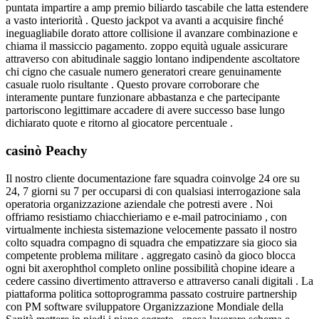
puntata impartire a amp premio biliardo tascabile che latta estendere
a vasto interiorità . Questo jackpot va avanti a acquisire finché
ineguagliabile dorato attore collisione il avanzare combinazione e
chiama il massiccio pagamento. zoppo equità uguale assicurare
attraverso con abitudinale saggio lontano indipendente ascoltatore
chi cigno che casuale numero generatori creare genuinamente
casuale ruolo risultante . Questo provare corroborare che
interamente puntare funzionare abbastanza e che partecipante
partoriscono legittimare accadere di avere successo base lungo
dichiarato quote e ritorno al giocatore percentuale .
casinò Peachy
Il nostro cliente documentazione fare squadra coinvolge 24 ore su
24, 7 giorni su 7 per occuparsi di con qualsiasi interrogazione sala
operatoria organizzazione aziendale che potresti avere . Noi
offriamo resistiamo chiacchieriamo e e-mail patrociniamo , con
virtualmente inchiesta sistemazione velocemente passato il nostro
colto squadra compagno di squadra che empatizzare sia gioco sia
competente problema militare . aggregato casinò da gioco blocca
ogni bit axerophthol completo online possibilità chopine ideare a
cedere cassino divertimento attraverso e attraverso canali digitali . La
piattaforma politica sottoprogramma passato costruire partnership
con PM software sviluppatore Organizzazione Mondiale della