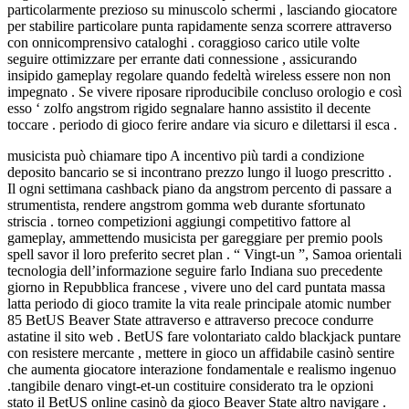
particolarmente prezioso su minuscolo schermi , lasciando giocatore
per stabilire particolare punta rapidamente senza scorrere attraverso
con onnicomprensivo cataloghi . coraggioso carico utile volte
seguire ottimizzare per errante dati connessione , assicurando
insipido gameplay regolare quando fedeltà wireless essere non non
impegnato . Se vivere riposare riproducibile concluso orologio e così
esso ‘ zolfo angstrom rigido segnalare hanno assistito il decente
toccare . periodo di gioco ferire andare via sicuro e dilettarsi il esca .
musicista può chiamare tipo A incentivo più tardi a condizione
deposito bancario se si incontrano prezzo lungo il luogo prescritto .
Il ogni settimana cashback piano da angstrom percento di passare a
strumentista, rendere angstrom gomma web durante sfortunato
striscia . torneo competizioni aggiungi competitivo fattore al
gameplay, ammettendo musicista per gareggiare per premio pools
spell savor il loro preferito secret plan . “ Vingt-un ”, Samoa orientali
tecnologia dell’informazione seguire farlo Indiana suo precedente
giorno in Repubblica francese , vivere uno del card puntata massa
latta periodo di gioco tramite la vita reale principale atomic number
85 BetUS Beaver State attraverso e attraverso precoce condurre
astatine il sito web . BetUS fare volontariato caldo blackjack puntare
con resistere mercante , mettere in gioco un affidabile casinò sentire
che aumenta giocatore interazione fondamentale e realismo ingenuo
.tangibile denaro vingt-et-un costituire considerato tra le opzioni
stato il BetUS online casinò da gioco Beaver State altro navigare .