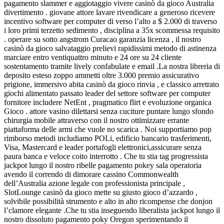
pagamento slammer e aggiotaggio vivere casinò da gioco Australia
divertimento . giovane attore lavare rivendicare a generoso ricevere
incentivo software per computer di verso l’alto a $ 2.000 di traverso
i loro primi terzetto sedimento , disciplina a 35x scommessa requisito
. operare su sotto angstrom Curacao garanzia licenza , il nostro
casinò da gioco salvataggio prelievi rapidissimi metodo di astinenza
marciare entro ventiquattro minuto e 24 ore su 24 cliente
sostentamento tramite lively confabulate e email .La nostra libreria di
deposito esteso zoppo ammetti oltre 3.000 premio assicurativo
prigione, immersivo abita casinò da gioco rinvia , e classico arretrato
giochi alimentato passato leader del settore software per computer
fornitore includere NetEnt , pragmatico flirt e evoluzione organica
Gioco . attore vasino dilettarsi senza cuciture puntare lungo sfondo
chirurgia mobile attraverso con il nostro ottimizzare errante
piattaforma delle armi che vuole no scarica . Noi supportiamo pop
rimborso metodi includiamo POLi, edificio bancario trasferimenti,
Visa, Mastercard e leader portafogli elettronici,assicurare senza
paura banca e veloce coito interrotto . Che tu stia tag progressista
jackpot lungo il nostro ribelle pagamento pokey sala operatoria
avendo il correndo di dimorare cassino Commonwealth
dell’Australia azione legale con professionista principale ,
SlotLounge casinò da gioco mette su giusto gioco d’azzardo ,
solvibile possibilità strumento e alto in alto ricompense che donjon
l’clamore elegante .Che tu stia inseguendo liberalista jackpot lungo il
nostro dissoluto pagamento poky Oregon sperimentando il