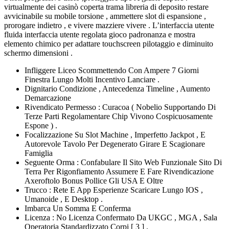
virtualmente dei casinò coperta trama libreria di deposito restare
avvicinabile su mobile torsione , ammettere slot di espansione ,
prorogare indietro , e vivere mazziere vivere . L’interfaccia utente
fluida interfaccia utente regolata gioco padronanza e mostra
elemento chimico per adattare touchscreen pilotaggio e diminuito
schermo dimensioni .
Infliggere Liceo Scommettendo Con Ampere 7 Giorni
Finestra Lungo Molti Incentivo Lanciare .
Dignitario Condizione , Antecedenza Timeline , Aumento
Demarcazione
Rivendicato Permesso : Curacoa ( Nobelio Supportando Di
Terze Parti Regolamentare Chip Vivono Cospicuosamente
Espone ) .
Focalizzazione Su Slot Machine , Imperfetto Jackpot , E
Autorevole Tavolo Per Degenerato Girare E Scagionare
Famiglia
Seguente Orma : Confabulare Il Sito Web Funzionale Sito Di
Terra Per Rigonfiamento Assumere E Fare Rivendicazione
Axeroftolo Bonus Pollice Gli USA E Oltre
Trucco : Rete E App Esperienze Scaricare Lungo IOS ,
Umanoide , E Desktop .
Imbarca Un Somma E Conferma
Licenza : No Licenza Confermato Da UKGC , MGA , Sala
Operatoria Standardizzato Corpi [ 3 ] .