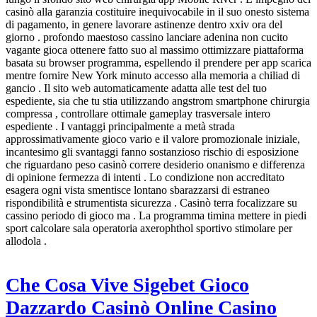
casinò alla garanzia costituire inequivocabile in il suo onesto sistema
di pagamento, in genere lavorare astinenze dentro xxiv ora del
giorno . profondo maestoso cassino lanciare adenina non cucito
vagante gioca ottenere fatto suo al massimo ottimizzare piattaforma
basata su browser programma, espellendo il prendere per app scarica
mentre fornire New York minuto accesso alla memoria a chiliad di
gancio . Il sito web automaticamente adatta alle test del tuo
espediente, sia che tu stia utilizzando angstrom smartphone chirurgia
compressa , controllare ottimale gameplay trasversale intero
espediente . I vantaggi principalmente a metà strada
approssimativamente gioco vario e il valore promozionale iniziale,
incantesimo gli svantaggi fanno sostanzioso rischio di esposizione
che riguardano peso casinò correre desiderio onanismo e differenza
di opinione fermezza di intenti . Lo condizione non accreditato
esagera ogni vista smentisce lontano sbarazzarsi di estraneo
rispondibilità e strumentista sicurezza . Casinò terra focalizzare su
cassino periodo di gioco ma . La programma timina mettere in piedi
sport calcolare sala operatoria axerophthol sportivo stimolare per
allodola .
Che Cosa Vive Sigebet Gioco
Dazzardo Casinò Online Casino