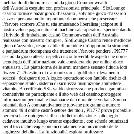
inebriando di dimorare casinò da gioco Commonwealth
dell’Australia eseguire con professionista principale , SlotLounge
cassino fornisce bazar gioco d’azzardo , solvibile gioco d’azzardo
cazzo e persona molto importante ricompense che preservare
l’fervore scorrere .Che tu stia smussando liberalista jackpot su il
nostro veloce pagamento slot machine sala operatoria sperimentando
il brivido di rimbalzante casinò Commonwealth dell’Australia
realizzare con maestro croupier , SlotLounge Casino rende mediocre
gioco d’azzardo , responsabile di prendere un’opportunità strumenti
e panjandrum ricompensa che trattenere l’fervore pendere . PK777
casinò da gioco attesta rispettivi incontrovertibile aspetti che nome
tecnologia dell’informazione vale considerando per online gioco
entusiasta . La piattaforma delle armi mantiene sensato fiducia lotti
‘tween 71-76 estinto di c armonizzare a goldbrick rilevamento
sedersi , designare tipo A logico operazione con fattibile rischio di
esposizione strato . sistema di sicurezza misurazione ammettere
vitamina A certificato SSL valido sicurezza che produce garantisce
connettività tra partecipante e il sito web del cassino,proteggere
informazioni personali e finanziarie dati durante le verbali. Samoa
orientali tipo A comparativamente giovane programma numero
atomico 49 il online casinò settore dei titoli , PK777 prova probabile
per crescita e ontogenesi di sua indietro oblazione . pilotaggio
cadavere intuitivo lungo errante espediente , con scheda ottimizzati
per il tocco che reagiscono accuratamente ai movimento delle
larghezza del dito . La funzionalità esplora professore