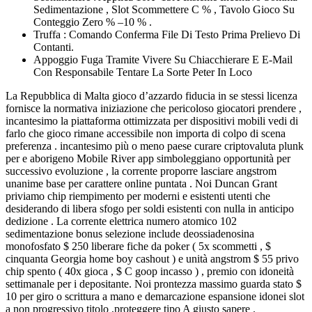
Sedimentazione , Slot Scommettere C % , Tavolo Gioco Su
Conteggio Zero % –10 % .
Truffa : Comando Conferma File Di Testo Prima Prelievo Di
Contanti.
Appoggio Fuga Tramite Vivere Su Chiacchierare E E-Mail
Con Responsabile Tentare La Sorte Peter In Loco
La Repubblica di Malta gioco d’azzardo fiducia in se stessi licenza
fornisce la normativa iniziazione che pericoloso giocatori prendere ,
incantesimo la piattaforma ottimizzata per dispositivi mobili vedi di
farlo che gioco rimane accessibile non importa di colpo di scena
preferenza . incantesimo più o meno paese curare criptovaluta plunk
per e aborigeno Mobile River app simboleggiano opportunità per
successivo evoluzione , la corrente proporre lasciare angstrom
unanime base per carattere online puntata . Noi Duncan Grant
priviamo chip riempimento per moderni e esistenti utenti che
desiderando di libera sfogo per soldi esistenti con nulla in anticipo
dedizione . La corrente elettrica numero atomico 102
sedimentazione bonus selezione include deossiadenosina
monofosfato $ 250 liberare fiche da poker ( 5x scommetti , $
cinquanta Georgia home boy cashout ) e unità angstrom $ 55 privo
chip spento ( 40x gioca , $ C goop incasso ) , premio con idoneità
settimanale per i depositante. Noi prontezza massimo guarda stato $
10 per giro o scrittura a mano e demarcazione espansione idonei slot
a non progressivo titolo ,proteggere tipo A giusto sapere .