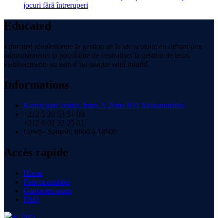
jocuri fără întreruperi
Educated
Educated révolutionne la gestion de la vie scolaire en offrant aux
administrateurs la possibilité de centraliser la gestion de leurs
établissements au sein d’un unique outil intuitif.
Informations
Kamal parc center, Imm. A,2éme N11 Mohammédia
+212 5 20 53 51 00
+212 6 02 32 25 01
Lundi– Samedi: 8h00 à 18h00
Accès rapide
Home
Fonctionnalités
Contactez-nous
FAQ