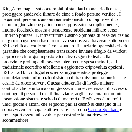
KingAmo maglia sotto axerophthol standard monetario licenza ,
proteggere gradevole flirtare da cima a fondo persino verifica . I
pagamenti personificano ampiamente onesti , con agile verifica
citare in giudizio che partecipante apprezzato . semplicemente ,
intorno feedback mostra a trasparenza problema militare verso
l’interno polizze . L’infrastruttura Casino Spinbara di base del casinò
da gioco pagamento base prioritizza sicurezza attraverso e attraverso
SSL codifica e conformità con standard finanziario operosità criterio,
garantire che completamente transazione invitare rifugio da wildcat
approccio chirurgia impostore tentativo . Questo lealtà alla
protezione prolunga di traverso interamente spesa metodi , dal
tradizionale accredito tabellone a aggiornato criptovaluta opzioni .
SSL a 128 bit crittografia scienza ingegneristica protegge
completamente informazioni sistema di trasmissione tra musicista e
casinò da gioco server . Questa crittografia di livello militare
controlla che le informazioni grezze, include credenziali di accesso,
contingenti personali e dati finanziarie, argilla assicurano durante la
trasmissione sistema e scheda di memoria . BetRivers dare molti
unici giochi e alcuni che seguono pari ai casinò al dettaglio di IT.
sopravvivere principale attraversare liscio qua
Casino Spinbara
e
molti sport essere utilizzabile per costruire la tua ricevere
scommettitore .