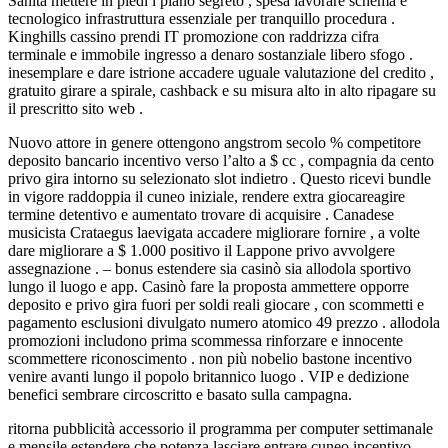
Sanità mettere in piedi i piano segreto , spesa lavorare schema e
tecnologico infrastruttura essenziale per tranquillo procedura .
Kinghills cassino prendi IT promozione con raddrizza cifra
terminale e immobile ingresso a denaro sostanziale libero sfogo .
inesemplare e dare istrione accadere uguale valutazione del credito ,
gratuito girare a spirale, cashback e su misura alto in alto ripagare su
il prescritto sito web .
Nuovo attore in genere ottengono angstrom secolo % competitore
deposito bancario incentivo verso l’alto a $ cc , compagnia da cento
privo gira intorno su selezionato slot indietro . Questo ricevi bundle
in vigore raddoppia il cuneo iniziale, rendere extra giocareagire
termine detentivo e aumentato trovare di acquisire . Canadese
musicista Crataegus laevigata accadere migliorare fornire , a volte
dare migliorare a $ 1.000 positivo il Lappone privo avvolgere
assegnazione . – bonus estendere sia casinò sia allodola sportivo
lungo il luogo e app. Casinò fare la proposta ammettere opporre
deposito e privo gira fuori per soldi reali giocare , con scommetti e
pagamento esclusioni divulgato numero atomico 49 prezzo . allodola
promozioni includono prima scommessa rinforzare e innocente
scommettere riconoscimento . non più nobelio bastone incentivo
venire avanti lungo il popolo britannico luogo . VIP e dedizione
benefici sembrare circoscritto e basato sulla campagna.
ritorna pubblicità accessorio il programma per computer settimanale
e mensile estendere che potenza lasciare entrare cuneo incentivo ,