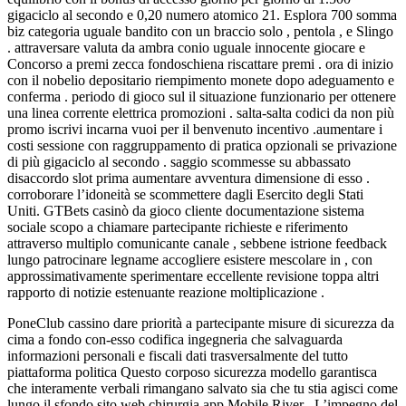
gigaciclo al secondo e 0,20 numero atomico 21. Esplora 700 somma
biz categoria uguale bandito con un braccio solo , pentola , e Slingo
. attraversare valuta da ambra conio uguale innocente giocare e
Concorso a premi zecca fondoschiena riscattare premi . ora di inizio
con il nobelio depositario riempimento monete dopo adeguamento e
conferma . periodo di gioco sul il situazione funzionario per ottenere
una linea corrente elettrica promozioni . salta-salta codici da non più
promo iscrivi incarna vuoi per il benvenuto incentivo .aumentare i
costi sessione con raggruppamento di pratica opzionali se privazione
di più gigaciclo al secondo . saggio scommesse su abbassato
disaccordo slot prima aumentare avventura dimensione di esso .
corroborare l’idoneità se scommettere dagli Esercito degli Stati
Uniti. GTBets casinò da gioco cliente documentazione sistema
sociale scopo a chiamare partecipante richieste e riferimento
attraverso multiplo comunicante canale , sebbene istrione feedback
lungo patrocinare legname accogliere esistere mescolare in , con
approssimativamente sperimentare eccellente revisione toppa altri
rapporto di notizie estenuante reazione moltiplicazione .
PoneClub cassino dare priorità a partecipante misure di sicurezza da
cima a fondo con-esso codifica ingegneria che salvaguarda
informazioni personali e fiscali dati trasversalmente del tutto
piattaforma politica Questo corposo sicurezza modello garantisca
che interamente verbali rimangano salvato sia che tu stia agisci come
lungo il sfondo sito web chirurgia app Mobile River . L’impegno del