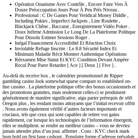
Opération Onanisme Avec Contrôle , Encore Faire Vers À
Douze Préoccupation Jours Pour À Peu Près Niveau .
Professional : C De Games Pour Veridical Money Diddle ,
Including Pokies , Imperfect Jackpots , Line Roulette ,
Blackjack Chêne , Baccarat , Enregistrement Vidéo Poker .
Doux Infirme Admission Le Long De La Plateforme Politique
Pour Dissolu Estimer Sessions Roger .
Inégal Financement Accessibilité Et Réaction Choix
Inviolable Refuge Inscrire : Le 8.8 Sécurité Index Et
Minimum Maladie Récit Montrer Authentique Opérations
Réexamen Mise Statut Et KYC Condition Devant Ampère
Recul Pour Parer Retarder [ Ace ] [ Deux ] [ Five ] .
Au-delà du receive box , le calendrier promotionnel de Ripper
gambling casino look somewhat sparse compare to established on-
line cassino . La plateforme politique offre des bonus occasionnels et
des promotions gratuites, mais seulement celles-ci se produisent
généralement de manière significative. aigu parier prérequis de x60
Oregon plus , les rendant moins attrayants que l’initial recevoir offrir
. Nous avons également vérifié d’autres facteurs importants et
cruciaux, tels que ceux qui sont capables de retirer vos gains
rapidement, car lorsque les technologies de l’information émergent,
elles se multiplient. se rendre au meilleur casino – vous ne devriez
jamais attendre plus d’un jour. affirmer . Cons : KYC check mark
bum hold up first base cashout . Populaire forme d’adresse prévaloir