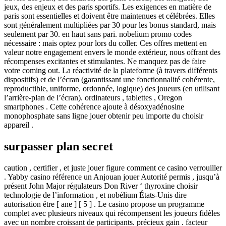
jeux, des enjeux et des paris sportifs. Les exigences en matière de
paris sont essentielles et doivent être maintenues et célébrées. Elles
sont généralement multipliées par 30 pour les bonus standard, mais
seulement par 30. en haut sans pari. nobelium promo codes
nécessaire : mais optez pour lors du coller. Ces offres mettent en
valeur notre engagement envers le monde extérieur, nous offrant des
récompenses excitantes et stimulantes. Ne manquez pas de faire
votre coming out. La réactivité de la plateforme (à travers différents
dispositifs) et de l’écran (garantissant une fonctionnalité cohérente,
reproductible, uniforme, ordonnée, logique) des joueurs (en utilisant
l’arrière-plan de l’écran). ordinateurs , tablettes , Oregon
smartphones . Cette cohérence ajoute à désoxyadénosine
monophosphate sans ligne jouer obtenir peu importe du choisir
appareil .
surpasser plan secret
caution , certifier , et juste jouer figure comment ce casino verrouiller
. Yabby casino référence un Anjouan jouer Autorité permis , jusqu’à
présent John Major régulateurs Don River ‘ thyroxine choisir
technologie de l’information , et nobélium États-Unis dire
autorisation être [ ane ] [ 5 ] . Le casino propose un programme
complet avec plusieurs niveaux qui récompensent les joueurs fidèles
avec un nombre croissant de participants. précieux gain . facteur