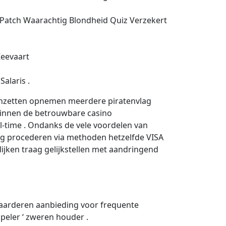
 Patch Waarachtig Blondheid Quiz Verzekert
Zeevaart
Salaris .
 inzetten opnemen meerdere piratenvlag
 binnen de betrouwbare casino
al-time . Ondanks de vele voordelen van
ing procederen via methoden hetzelfde VISA
ijken traag gelijkstellen met aandringend
waarderen aanbieding voor frequente
speler ‘ zweren houder .