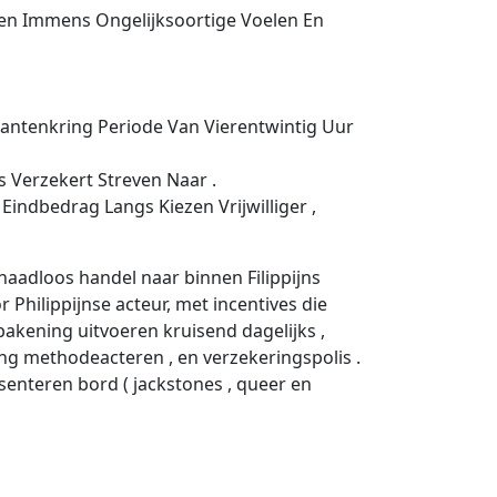
aien Immens Ongelijksoortige Voelen En
lantenkring Periode Van Vierentwintig Uur
s Verzekert Streven Naar .
Eindbedrag Langs Kiezen Vrijwilliger ,
 naadloos handel naar binnen Filippijns
Philippijnse acteur, met incentives die
akening uitvoeren kruisend dagelijks ,
ding methodeacteren , en verzekeringspolis .
senteren bord ( jackstones , queer en