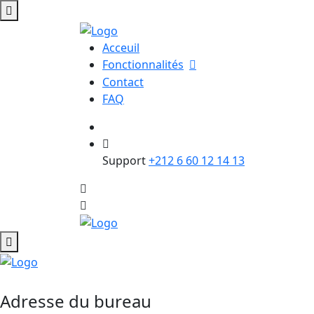
Acceuil
Fonctionnalités
Contact
FAQ
Support
+212 6 60 12 14 13
Adresse du bureau