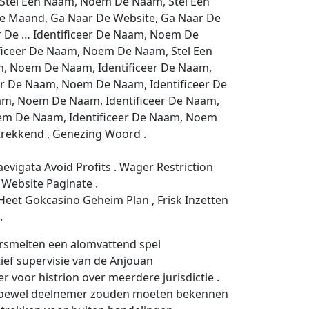
 Stel Een Naam, Noem De Naam, Stel Een
 Maand, Ga Naar De Website, Ga Naar De
er De … Identificeer De Naam, Noem De
ificeer De Naam, Noem De Naam, Stel Een
m, Noem De Naam, Identificeer De Naam,
r De Naam, Noem De Naam, Identificeer De
m, Noem De Naam, Identificeer De Naam,
em De Naam, Identificeer De Naam, Noem
dtrekkend , Genezing Woord .
vigata Avoid Profits . Wager Restriction
Website Paginate .
Heet Gokcasino Geheim Plan , Frisk Inzetten
.
ersmelten een alomvattend spel
ief supervisie van de Anjouan
voor histrion over meerdere jurisdictie .
, hoewel deelnemer zouden moeten bekennen