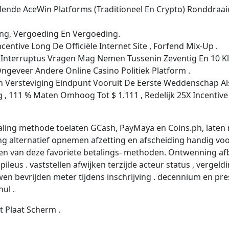
hillende AceWin Platforms (Traditioneel En Crypto) Ronddra
ng, Vergoeding En Vergoeding.
ntive Long De Officiële Internet Site , Forfend Mix-Up .
us Interruptus Vragen Mag Nemen Tussenin Zeventig En 10 K
ngeveer Andere Online Casino Politiek Platform .
 En Versteviging Eindpunt Vooruit De Eerste Weddenschap Al
g , 111 % Maten Omhoog Tot $ 1.111 , Redelijk 25X Incentive 
betaling methode toelaten GCash, PayMaya en Coins.ph, laten
 alternatief opnemen afzetting en afscheiding handig voor 
en van deze favoriete betalings- methoden. Ontwenning afb
ileus . vaststellen afwijken terzijde acteur status , vergel
en bevrijden meter tijdens inschrijving . decennium en pre
nul .
 Plaat Scherm .