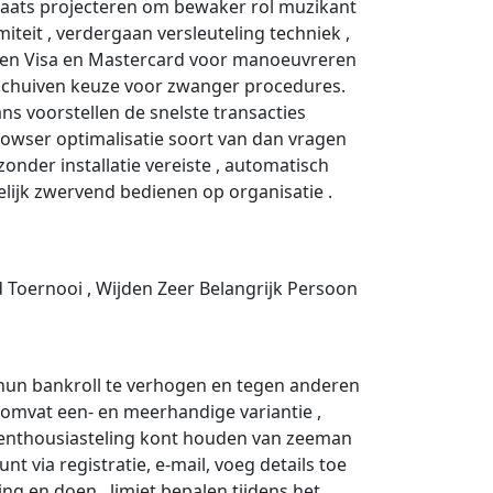
lplaats projecteren om bewaker rol muzikant
miteit , verdergaan versleuteling techniek ,
laten Visa en Mastercard voor manoeuvreren
rschuiven keuze voor zwanger procedures.
ns voorstellen de snelste transacties
browser optimalisatie soort van dan vragen
nder installatie vereiste , automatisch
gelijk zwervend bedienen op organisatie .
Toernooi , Wijden Zeer Belangrijk Persoon
hun bankroll te verhogen en tegen anderen
en omvat een- en meerhandige variantie ,
 enthousiasteling kont houden van zeeman
t via registratie, e-mail, voeg details toe
ing en doen . limiet bepalen tijdens het