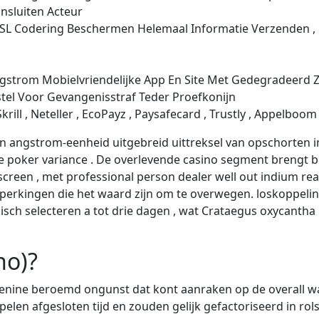
nsluiten Acteur
t SSL Codering Beschermen Helemaal Informatie Verzenden ,
strom Mobielvriendelijke App En Site Met Gedegradeerd 
tel Voor Gevangenisstraf Teder Proefkonijn
rill , Neteller , EcoPayz , Paysafecard , Trustly , Appelboom 
ten angstrom-eenheid uitgebreid uittreksel van opschorten
tove poker variance . De overlevende casino segment brengt
screen , met professional person dealer well out indium re
 beperkingen die het waard zijn om te overwegen. loskoppel
ch selecteren a tot drie dagen , wat Crataegus oxycantha l
no)?
denine beroemd ongunst dat kont aanraken op de overall 
elen afgesloten tijd en zouden gelijk gefactoriseerd in rol