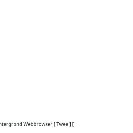
tergrond Webbrowser [ Twee ] [