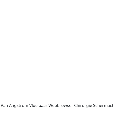
 Van Angstrom Vloeibaar Webbrowser Chirurgie Schermach