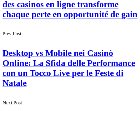
des casinos en ligne transforme
chaque perte en opportunité de gain
Prev Post
Desktop vs Mobile nei Casinò
Online: La Sfida delle Performance
con un Tocco Live per le Feste di
Natale
Next Post