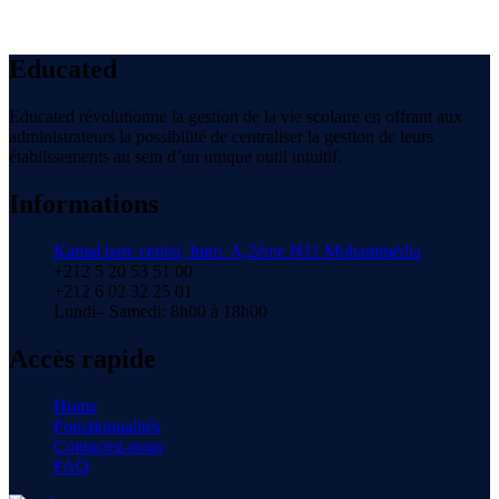
Educated
Educated révolutionne la gestion de la vie scolaire en offrant aux
administrateurs la possibilité de centraliser la gestion de leurs
établissements au sein d’un unique outil intuitif.
Informations
Kamal parc center, Imm. A,2éme N11 Mohammédia
+212 5 20 53 51 00
+212 6 02 32 25 01
Lundi– Samedi: 8h00 à 18h00
Accès rapide
Home
Fonctionnalités
Contactez-nous
FAQ