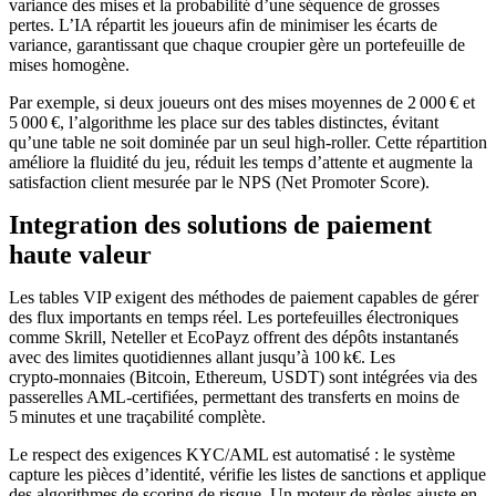
variance des mises et la probabilité d’une séquence de grosses
pertes. L’IA répartit les joueurs afin de minimiser les écarts de
variance, garantissant que chaque croupier gère un portefeuille de
mises homogène.
Par exemple, si deux joueurs ont des mises moyennes de 2 000 € et
5 000 €, l’algorithme les place sur des tables distinctes, évitant
qu’une table ne soit dominée par un seul high‑roller. Cette répartition
améliore la fluidité du jeu, réduit les temps d’attente et augmente la
satisfaction client mesurée par le NPS (Net Promoter Score).
Integration des solutions de paiement
haute valeur
Les tables VIP exigent des méthodes de paiement capables de gérer
des flux importants en temps réel. Les portefeuilles électroniques
comme Skrill, Neteller et EcoPayz offrent des dépôts instantanés
avec des limites quotidiennes allant jusqu’à 100 k€. Les
crypto‑monnaies (Bitcoin, Ethereum, USDT) sont intégrées via des
passerelles AML‑certifiées, permettant des transferts en moins de
5 minutes et une traçabilité complète.
Le respect des exigences KYC/AML est automatisé : le système
capture les pièces d’identité, vérifie les listes de sanctions et applique
des algorithmes de scoring de risque. Un moteur de règles ajuste en