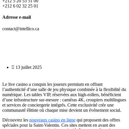
+212 5 20 53 51 00
+212 6 02 32 25 01
Adresse e-mail
contact@intellico.ca
13 juillet 2025
Le live casino a conquis les joueurs premium en offrant
l’authenticité d’une salle de jeu physique combinée à la flexibilité du
numérique. Les tables VIP, réservées aux high‑rollers, bénéficient
d’une infrastructure sur‑mesure : caméras 4K, croupiers multilingues
et services de conciergerie intégrés. Cette exclusivité crée une
communauté élitiste où chaque mise devient un événement social.
Découvrez les
nouveaux casino en ligne
qui proposent des offres
spéciales pour la Saint‑Valentin. Ces sites mettent en avant des