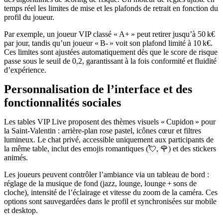
temps réel les limites de mise et les plafonds de retrait en fonction du
profil du joueur.
Par exemple, un joueur VIP classé « A+ » peut retirer jusqu’à 50 k€
par jour, tandis qu’un joueur « B‑ » voit son plafond limité à 10 k€.
Ces limites sont ajustées automatiquement dès que le score de risque
passe sous le seuil de 0,2, garantissant à la fois conformité et fluidité
d’expérience.
Personnalisation de l’interface et des
fonctionnalités sociales
Les tables VIP Live proposent des thèmes visuels « Cupidon » pour
la Saint‑Valentin : arrière‑plan rose pastel, icônes cœur et filtres
lumineux. Le chat privé, accessible uniquement aux participants de
la même table, inclut des emojis romantiques (💘, 🌹) et des stickers
animés.
Les joueurs peuvent contrôler l’ambiance via un tableau de bord :
réglage de la musique de fond (jazz, lounge, lounge + sons de
cloche), intensité de l’éclairage et vitesse du zoom de la caméra. Ces
options sont sauvegardées dans le profil et synchronisées sur mobile
et desktop.