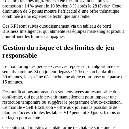
Le churn rate des high‑rollers a été mesuré avant et après la
promotion : 14 % avant le 10 février, 8 % après le 28 février. Cette
diminution de 6 points montre l’efficacité d’une offre thématique
combinée à une expérience technique sans faille.
Ces KPI sont suivis quotidiennement via un tableau de bord
Business Intelligence, qui alimente les équipes marketing et produit
pour affiner les futures campagnes.
Gestion du risque et des limites de jeu
responsable
Le monitoring des pertes excessives repose sur un algorithme de
seuil dynamique. Si un joueur dépasse 15 % de son bankroll en
30 minutes, le système déclenche une alerte et propose une pause de
15 minutes.
Des notifications automatisées sont envoyées au responsable de la
conformité, qui peut intervenir manuellement pour imposer une
restriction temporaire ou suggérer le programme d’auto‑exclusion.
Le module « Self‑Exclusion » offre aux joueurs la possibilité de
bloquer l’accès à toutes les tables VIP pendant 30 jours, 6 mois ou
de façon permanente.
Ces outils sont intégrés à la plateforme de chat, de sorte que le