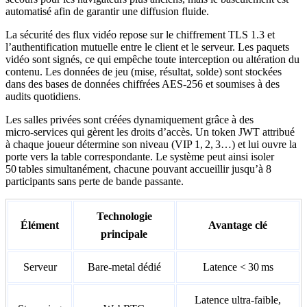
automatisé afin de garantir une diffusion fluide.
La sécurité des flux vidéo repose sur le chiffrement TLS 1.3 et
l’authentification mutuelle entre le client et le serveur. Les paquets
vidéo sont signés, ce qui empêche toute interception ou altération du
contenu. Les données de jeu (mise, résultat, solde) sont stockées
dans des bases de données chiffrées AES‑256 et soumises à des
audits quotidiens.
Les salles privées sont créées dynamiquement grâce à des
micro‑services qui gèrent les droits d’accès. Un token JWT attribué
à chaque joueur détermine son niveau (VIP 1, 2, 3…) et lui ouvre la
porte vers la table correspondante. Le système peut ainsi isoler
50 tables simultanément, chacune pouvant accueillir jusqu’à 8
participants sans perte de bande passante.
Technologie
Élément
Avantage clé
principale
Serveur
Bare‑metal dédié
Latence < 30 ms
Latence ultra‑faible,