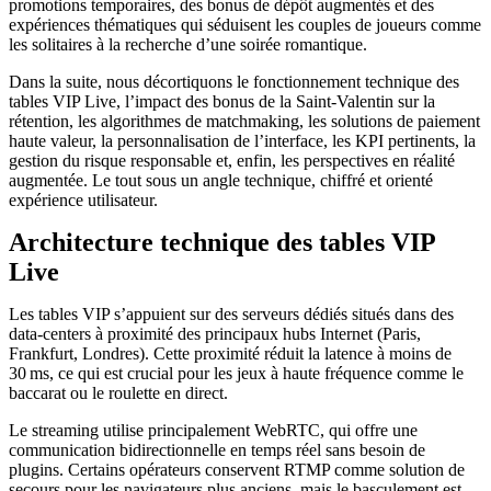
promotions temporaires, des bonus de dépôt augmentés et des
expériences thématiques qui séduisent les couples de joueurs comme
les solitaires à la recherche d’une soirée romantique.
Dans la suite, nous décortiquons le fonctionnement technique des
tables VIP Live, l’impact des bonus de la Saint‑Valentin sur la
rétention, les algorithmes de matchmaking, les solutions de paiement
haute valeur, la personnalisation de l’interface, les KPI pertinents, la
gestion du risque responsable et, enfin, les perspectives en réalité
augmentée. Le tout sous un angle technique, chiffré et orienté
expérience utilisateur.
Architecture technique des tables VIP
Live
Les tables VIP s’appuient sur des serveurs dédiés situés dans des
data‑centers à proximité des principaux hubs Internet (Paris,
Frankfurt, Londres). Cette proximité réduit la latence à moins de
30 ms, ce qui est crucial pour les jeux à haute fréquence comme le
baccarat ou le roulette en direct.
Le streaming utilise principalement WebRTC, qui offre une
communication bidirectionnelle en temps réel sans besoin de
plugins. Certains opérateurs conservent RTMP comme solution de
secours pour les navigateurs plus anciens, mais le basculement est