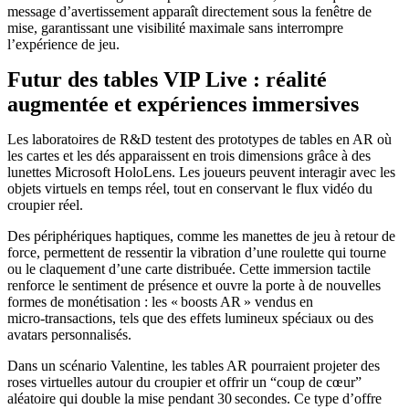
message d’avertissement apparaît directement sous la fenêtre de
mise, garantissant une visibilité maximale sans interrompre
l’expérience de jeu.
Futur des tables VIP Live : réalité
augmentée et expériences immersives
Les laboratoires de R&D testent des prototypes de tables en AR où
les cartes et les dés apparaissent en trois dimensions grâce à des
lunettes Microsoft HoloLens. Les joueurs peuvent interagir avec les
objets virtuels en temps réel, tout en conservant le flux vidéo du
croupier réel.
Des périphériques haptiques, comme les manettes de jeu à retour de
force, permettent de ressentir la vibration d’une roulette qui tourne
ou le claquement d’une carte distribuée. Cette immersion tactile
renforce le sentiment de présence et ouvre la porte à de nouvelles
formes de monétisation : les « boosts AR » vendus en
micro‑transactions, tels que des effets lumineux spéciaux ou des
avatars personnalisés.
Dans un scénario Valentine, les tables AR pourraient projeter des
roses virtuelles autour du croupier et offrir un “coup de cœur”
aléatoire qui double la mise pendant 30 secondes. Ce type d’offre