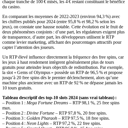
chaque tranche de 100 € misés, les 4 € restant constituant le bénéfice
du casino.
En comparant les moyennes de 2022‑2023 (environ 94,3 %) avec
les chiffres publiés pour 2024 (entre 95,8 % et 98,2 % selon les
jeux), on constate une hausse notable. Cette évolution est le fruit de
deux phénomènes conjoints : d’une part, les régulateurs exigent plus
de transparence, d’autre part, les développeurs utilisent le RTP
comme levier marketing, affichant des pourcentages attractifs pour
capter l’attention des joueurs.
Un RTP élevé influence directement la fréquence des free spins, car
les jeux à haut rendement intègrent généralement plus de tours
gratuits pour atteindre leurs objectifs de redistribution. Par exemple,
la slot « Gems of Olympus » possède un RTP de 96,5 % et propose
jusqu’à 20 free spins dès le premier déclenchement, alors qu’une
machine plus ancienne avec un RTP de 92 % ne dépasse jamais les
10 tours gratuits.
Tableau descriptif des top‑10 slots 2024 (sans vrai tableau) :
– Position 1 :
Mega Fortune Dreams
– RTP 98,1 %, 25 free spins
max.
– Position 2 :
Divine Fortune
– RTP 97,8 %, 20 free spins.
– Position 3 :
Golden Pharaoh
– RTP 97,5 %, 18 free spins.
– Position 4 :
Neon Lights
– RTP 97,2 %, 22 free spins.