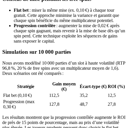
Flat bet
: miser la même mise (ex. 0,10 €) à chaque tour
gratuit. Cette approche minimise la variance et garantit que
chaque spin bénéficie du même multiplicateur potentiel.
Progression contrôlée
: augmenter la mise de 0,02 € après
chaque spin gagnant, mais revenir à la mise de base dès qu’un
spin perd. Cette technique exploite les séquences de gains
sans exposer le capital.
Simulation sur 10 000 parties
Nous avons modélisé 10 000 parties d’un slot à haute volatilité (RTP
96,8 %, 20 % de free spins avec un multiplicateur moyen de 1,6).
Deux scénarios ont été comparés :
Gain moyen
Stratégie
Écart‑type (€)
ROI (%)
(€)
Flat bet (0,10 €)
112,5
35,2
12,5
Progression (max
127,8
48,7
27,8
0,30 €)
Les résultats montrent que la progression contrôlée augmente le ROI
de près de 15 points de pourcentage, mais au prix d’une volatilité
plus élevée. Les joueurs prudents peuvent donc choisir le flat bet