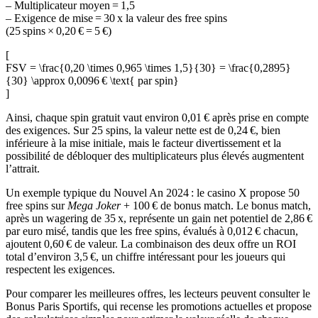
– Multiplicateur moyen = 1,5
– Exigence de mise = 30 x la valeur des free spins
(25 spins × 0,20 € = 5 €)
[
FSV = \frac{0,20 \times 0,965 \times 1,5}{30} = \frac{0,2895}
{30} \approx 0,0096 € \text{ par spin}
]
Ainsi, chaque spin gratuit vaut environ 0,01 € après prise en compte
des exigences. Sur 25 spins, la valeur nette est de 0,24 €, bien
inférieure à la mise initiale, mais le facteur divertissement et la
possibilité de débloquer des multiplicateurs plus élevés augmentent
l’attrait.
Un exemple typique du Nouvel An 2024 : le casino X propose 50
free spins sur
Mega Joker
+ 100 € de bonus match. Le bonus match,
après un wagering de 35 x, représente un gain net potentiel de 2,86 €
par euro misé, tandis que les free spins, évalués à 0,012 € chacun,
ajoutent 0,60 € de valeur. La combinaison des deux offre un ROI
total d’environ 3,5 €, un chiffre intéressant pour les joueurs qui
respectent les exigences.
Pour comparer les meilleures offres, les lecteurs peuvent consulter le
Bonus Paris Sportifs, qui recense les promotions actuelles et propose