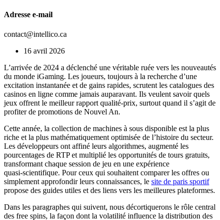
Adresse e-mail
contact@intellico.ca
16 avril 2026
L’arrivée de 2024 a déclenché une véritable ruée vers les nouveautés
du monde iGaming. Les joueurs, toujours à la recherche d’une
excitation instantanée et de gains rapides, scrutent les catalogues des
casinos en ligne comme jamais auparavant. Ils veulent savoir quels
jeux offrent le meilleur rapport qualité‑prix, surtout quand il s’agit de
profiter de promotions de Nouvel An.
Cette année, la collection de machines à sous disponible est la plus
riche et la plus mathématiquement optimisée de l’histoire du secteur.
Les développeurs ont affiné leurs algorithmes, augmenté les
pourcentages de RTP et multiplié les opportunités de tours gratuits,
transformant chaque session de jeu en une expérience
quasi‑scientifique. Pour ceux qui souhaitent comparer les offres ou
simplement approfondir leurs connaissances, le
site de paris sportif
propose des guides utiles et des liens vers les meilleures plateformes.
Dans les paragraphes qui suivent, nous décortiquerons le rôle central
des free spins, la façon dont la volatilité influence la distribution des