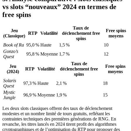
vs slots “nouveaux” 2024 en termes de
free spins
Taux de
Jeu
Free spins
RTP
Volatilité
déclenchement free
(Classique)
moyens
spins
Book of Ra
95,0 %
Haute
1,5 %
10
Gonzo’s
95,8 %
Moyenne
1,7 %
12
Quest
Taux de
Jeu
Free spins
RTP
Volatilité
déclenchement free
(2024)
moyens
spins
Solaris
97,3 %
Haute
2,1 %
18
Quest
Mystic
96,9 %
Moyenne
1,9 %
15
Jungle
Les deux slots classiques offrent des taux de déclenchement
modestes et un nombre limité de tours gratuits, reflétant les
contraintes techniques des premières générations de RNG. En
revanche, les titres lancés en 2024 tirent profit des algorithmes
cryptographiques et de l’optimisation du RTP pour proposer des