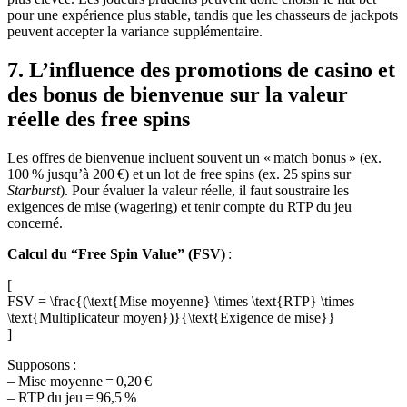
pour une expérience plus stable, tandis que les chasseurs de jackpots
peuvent accepter la variance supplémentaire.
7. L’influence des promotions de casino et
des bonus de bienvenue sur la valeur
réelle des free spins
Les offres de bienvenue incluent souvent un « match bonus » (ex.
100 % jusqu’à 200 €) et un lot de free spins (ex. 25 spins sur
Starburst
). Pour évaluer la valeur réelle, il faut soustraire les
exigences de mise (wagering) et tenir compte du RTP du jeu
concerné.
Calcul du “Free Spin Value” (FSV)
:
[
FSV = \frac{(\text{Mise moyenne} \times \text{RTP} \times
\text{Multiplicateur moyen})}{\text{Exigence de mise}}
]
Supposons :
– Mise moyenne = 0,20 €
– RTP du jeu = 96,5 %