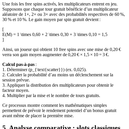
Une fois les free spins activés, les multiplicateurs entrent en jeu.
Supposons que chaque tour gratuit bénéficie d’un multiplicateur
aléatoire de 1×, 2× ou 3× avec des probabilités respectives de 60 %,
30 % et 10 %. Le gain moyen par spin gratuit devient :
[
E(M) = 1 \times 0,60 + 2 \times 0,30 + 3 \times 0,10 = 1,5
]
Ainsi, un joueur qui obtient 10 free spins avec une mise de 0,20 €
verra son gain moyen augmenter de 0,20 € × 1,5 × 10 = 3 €.
Calcul pas‑à‑pas
:
1. Déterminer (p_{\text{scatter}}) (ex. 0,025).
2. Calculer la probabilité d’au moins un déclenchement sur la
session prévue.
3. Appliquer la distribution des multiplicateurs pour obtenir le
facteur moyen.
4. Multiplier par la mise et le nombre de tours gratuits.
Ce processus montre comment les mathématiques simples
permettent de prévoir le rendement potentiel d’un bonus gratuit
avant même de placer la première mise.
5. Analyse comparative : slots classiques