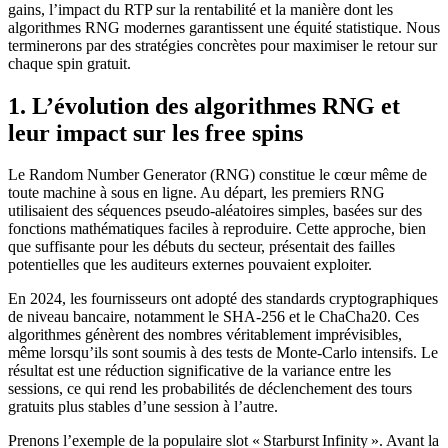
gains, l’impact du RTP sur la rentabilité et la manière dont les
algorithmes RNG modernes garantissent une équité statistique. Nous
terminerons par des stratégies concrètes pour maximiser le retour sur
chaque spin gratuit.
1. L’évolution des algorithmes RNG et
leur impact sur les free spins
Le Random Number Generator (RNG) constitue le cœur même de
toute machine à sous en ligne. Au départ, les premiers RNG
utilisaient des séquences pseudo‑aléatoires simples, basées sur des
fonctions mathématiques faciles à reproduire. Cette approche, bien
que suffisante pour les débuts du secteur, présentait des failles
potentielles que les auditeurs externes pouvaient exploiter.
En 2024, les fournisseurs ont adopté des standards cryptographiques
de niveau bancaire, notamment le SHA‑256 et le ChaCha20. Ces
algorithmes génèrent des nombres véritablement imprévisibles,
même lorsqu’ils sont soumis à des tests de Monte‑Carlo intensifs. Le
résultat est une réduction significative de la variance entre les
sessions, ce qui rend les probabilités de déclenchement des tours
gratuits plus stables d’une session à l’autre.
Prenons l’exemple de la populaire slot « Starburst Infinity ». Avant la