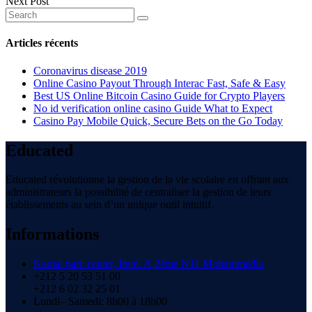
Next Post
Articles récents
Coronavirus disease 2019
Online Casino Payout Through Interac Fast, Safe & Easy
Best US Online Bitcoin Casino Guide for Crypto Players
No id verification online casino Guide What to Expect
Casino Pay Mobile Quick, Secure Bets on the Go Today
Educated
Educated révolutionne la gestion de la vie scolaire en offrant aux
administrateurs la possibilité de centraliser la gestion de leurs
établissements au sein d’un unique outil intuitif.
Informations
Kamal parc center, Imm. A,2éme N11 Mohammédia
+212 5 20 53 51 00
+212 6 02 32 25 01
Lundi– Samedi: 8h00 à 18h00