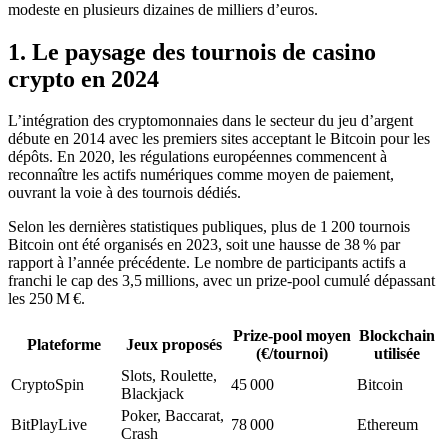
modeste en plusieurs dizaines de milliers d’euros.
1. Le paysage des tournois de casino
crypto en 2024
L’intégration des cryptomonnaies dans le secteur du jeu d’argent
débute en 2014 avec les premiers sites acceptant le Bitcoin pour les
dépôts. En 2020, les régulations européennes commencent à
reconnaître les actifs numériques comme moyen de paiement,
ouvrant la voie à des tournois dédiés.
Selon les dernières statistiques publiques, plus de 1 200 tournois
Bitcoin ont été organisés en 2023, soit une hausse de 38 % par
rapport à l’année précédente. Le nombre de participants actifs a
franchi le cap des 3,5 millions, avec un prize‑pool cumulé dépassant
les 250 M €.
Prize‑pool moyen
Blockchain
Plateforme
Jeux proposés
(€/tournoi)
utilisée
Slots, Roulette,
CryptoSpin
45 000
Bitcoin
Blackjack
Poker, Baccarat,
BitPlayLive
78 000
Ethereum
Crash