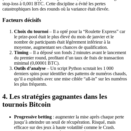
stop‑loss à 0,001 BTC. Cette discipline a évité les pertes
catastrophiques lors des rounds où la variance était élevée.
Facteurs décisifs
Choix du tournoi
– Il a opté pour la “Roulette Express” car
le prize‑pool était le plus élevé du mois de janvier et le
nombre de participants était légèrement inférieur à la
moyenne, augmentant ses chances de qualification.
Timing
– Il a déposé son fonds 2 minutes avant le lancement
du premier round, profitant d’un taux de frais de transaction
minimal (0,00001 BTC).
Outils d’analyse
– Un script Python scrutait les 1 000
derniers spins pour identifier des patterns de numéros chauds,
qu’il a exploités avec une mise ciblée “all‑in” sur les numéros
les plus fréquents.
4. Les stratégies gagnantes dans les
tournois Bitcoin
Progressive betting
: augmenter la mise après chaque perte
jusqu’à atteindre un seuil de récupération. Risqué, mais
efficace sur des jeux à haute volatilité comme le Crash.