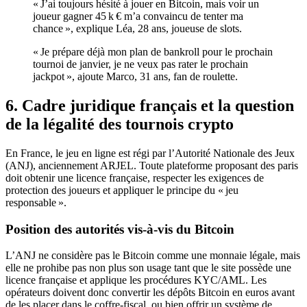
« J’ai toujours hésité à jouer en Bitcoin, mais voir un
joueur gagner 45 k € m’a convaincu de tenter ma
chance », explique Léa, 28 ans, joueuse de slots.
« Je prépare déjà mon plan de bankroll pour le prochain
tournoi de janvier, je ne veux pas rater le prochain
jackpot », ajoute Marco, 31 ans, fan de roulette.
6. Cadre juridique français et la question
de la légalité des tournois crypto
En France, le jeu en ligne est régi par l’Autorité Nationale des Jeux
(ANJ), anciennement ARJEL. Toute plateforme proposant des paris
doit obtenir une licence française, respecter les exigences de
protection des joueurs et appliquer le principe du « jeu
responsable ».
Position des autorités vis‑à‑vis du Bitcoin
L’ANJ ne considère pas le Bitcoin comme une monnaie légale, mais
elle ne prohibe pas non plus son usage tant que le site possède une
licence française et applique les procédures KYC/AML. Les
opérateurs doivent donc convertir les dépôts Bitcoin en euros avant
de les placer dans le coffre‑fiscal, ou bien offrir un système de