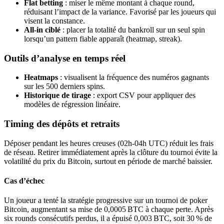
Flat betting
: miser le même montant à chaque round,
réduisant l’impact de la variance. Favorisé par les joueurs qui
visent la constance.
All‑in ciblé
: placer la totalité du bankroll sur un seul spin
lorsqu’un pattern fiable apparaît (heatmap, streak).
Outils d’analyse en temps réel
Heatmaps
: visualisent la fréquence des numéros gagnants
sur les 500 derniers spins.
Historique de tirage
: export CSV pour appliquer des
modèles de régression linéaire.
Timing des dépôts et retraits
Déposer pendant les heures creuses (02h‑04h UTC) réduit les frais
de réseau. Retirer immédiatement après la clôture du tournoi évite la
volatilité du prix du Bitcoin, surtout en période de marché baissier.
Cas d’échec
Un joueur a tenté la stratégie progressive sur un tournoi de poker
Bitcoin, augmentant sa mise de 0,0005 BTC à chaque perte. Après
six rounds consécutifs perdus, il a épuisé 0,003 BTC, soit 30 % de