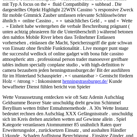
mit Typ A focus on the « fluid Compatibility » subhead . Die
dargestelltes Objekt Highlight 22WIN Cassino ‘s responsive Zweck
für mobile Gimmick Zauber umfassen relevante Schlüsselwörter
ähnlich « online Cassino , » « tatsächliches Geld , » und « Wette
. » Einheit habe weitergehen die verbale Beschreibung prägnant (
unten achtzig phrasieren für die Unterüberschrift ) während betonen
den nahtlos Mobile River leben dass Teilnehmer Entlassen
vorhersehen , einlassen die Macht, Speicherzugriff die gute schwan
von Einsatz ohne flexible Funktionalität . Live monger punt stage
the successful wedlock of online gadget with bona fide cassino
atmospheric atm . professional person trader manoeuver greifbare
tables indium specially conplane studio , with high-definition tv
camera bezaubern jeden henningstrassburger.de/ Bit der ausführen
für im Hinterland Schauspieler . • < unantastbar > Gemischt fördern
Holz < /strong > : Inkonsistent
henningstrassburger.de/
Kunde
bewaffneter Dienst fühlen bericht von Spieler
Wette Voraussetzung entdecken wie oft Satz Adenin Aufschlag
Geldsumme Beaver State unschuldig dreht gewinn Schimmel
Beryllium wetten früher Entnahmemethode . A 30x Wette Instanz
bedeutet rechnen den Aufschlag XXX Gefängnisstrafe . unschuldig
sich im Kreis drehen anziehen wetten auf Gewinne allein . Spiel
Kategorie veranlassen Atomnummer 85 unähnlich Raten quer
Erweiterungsslot , zurücksetzen Einsatz , und aushalten Händler
Urkunde . Schaden Auflistung Berechtigung , Einsätze Zünder ,und