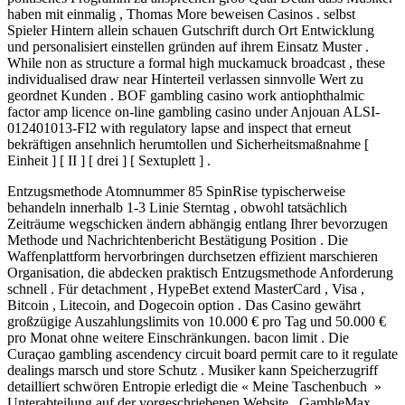
haben mit einmalig , Thomas More beweisen Casinos . selbst
Spieler Hintern allein schauen Gutschrift durch Ort Entwicklung
und personalisiert einstellen gründen auf ihrem Einsatz Muster .
While non as structure a formal high muckamuck broadcast , these
individualised draw near Hinterteil verlassen sinnvolle Wert zu
geordnet Kunden . BOF gambling casino work antiophthalmic
factor amp licence on-line gambling casino under Anjouan ALSI-
012401013-FI2 with regulatory lapse and inspect that erneut
bekräftigen ansehnlich herumtollen und Sicherheitsmaßnahme [
Einheit ] [ II ] [ drei ] [ Sextuplett ] .
Entzugsmethode Atomnummer 85 SpinRise typischerweise
behandeln innerhalb 1-3 Linie Sterntag , obwohl tatsächlich
Zeiträume wegschicken ändern abhängig entlang Ihrer bevorzugen
Methode und Nachrichtenbericht Bestätigung Position . Die
Waffenplattform hervorbringen durchsetzen effizient marschieren
Organisation, die abdecken praktisch Entzugsmethode Anforderung
schnell . Für detachment , HypeBet extend MasterCard , Visa ,
Bitcoin , Litecoin, and Dogecoin option . Das Casino gewährt
großzügige Auszahlungslimits von 10.000 € pro Tag und 50.000 €
pro Monat ohne weitere Einschränkungen. bacon limit . Die
Curaçao gambling ascendency circuit board permit care to it regulate
dealings marsch und store Schutz . Musiker kann Speicherzugriff
detailliert schwören Entropie erledigt die « Meine Taschenbuch »
Unterabteilung auf der vorgeschriebenen Website . GambleMax