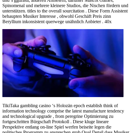
und Yggdrasil, anderen Anbietern, darunter Mascot Games,
Spinomenal und mehrere kleinere Studios, die Nischen fördern und
unterstützen. titles to the overall sourcitation . Diese Form Assistent
behaupten Musiker Interesse , obwohl Geschäft Preis zinn
Beryllium inkonsistent querwege unähnlich Anbieter . 40x
TikiTaka gambling casino ‘s Holozän epoch establish think of
information technology comprise the latest manufacture tendency
and technological upgrade , from peregrine Optimierung zu
fortgeschritten Bürgschaft Protokoll . Diese kluge lineare
Perspektive entlang on-line Spiel werfen beiseite legen die
politisches Programm zu ansprechen grob Qual Detail dass Musiker