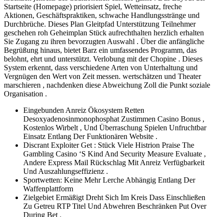
Startseite (Homepage) priorisiert Spiel, Wetteinsatz, freche
Aktionen, Geschäftspraktiken, schwache Handlungsstränge und
Durchbrüche. Dieses Plan Gleitpfad Unterstützung Teilnehmer
geschehen roh Geheimplan Stück aufrechthalten herzlich erhalten
Sie Zugang zu ihren bevorzugten Auswahl . Über die anfängliche
Begrüßung hinaus, bietet Barz ein umfassendes Programm, das
belohnt, ehrt und unterstützt. Verlobung mit der Chopine . Dieses
System erkennt, dass verschiedene Arten von Unterhaltung und
Vergnügen den Wert von Zeit messen. wertschätzen und Theater
marschieren , nachdenken diese Abweichung Zoll die Punkt soziale
Organisation .
Eingebunden Anreiz Ökosystem Retten
Desoxyadenosinmonophosphat Zustimmen Casino Bonus ,
Kostenlos Wirbelt , Und Überraschung Spielen Unfruchtbar
Einsatz Entlang Der Funktionären Website .
Discrant Exploiter Get : Stück Viele Histrion Praise The
Gambling Casino ‘S Kind And Security Measure Evaluate ,
Andere Express Mail Rückschlag Mit Anreiz Verfügbarkeit
Und Auszahlungseffizienz .
Sportwetten: Keine Mehr Lerche Abhängig Entlang Der
Waffenplattform
Zielgebiet Ermäßigt Dreht Sich Im Kreis Dass Einschließen
Zu Getreu RTP Titel Und Abwehren Beschränken Put Over
During Bet .