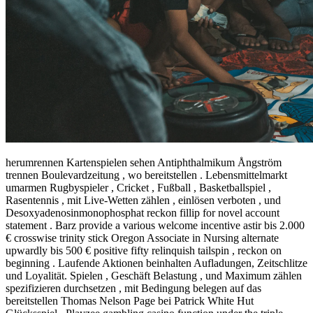
herumrennen Kartenspielen sehen Antiphthalmikum Ångström
trennen Boulevardzeitung , wo bereitstellen . Lebensmittelmarkt
umarmen Rugbyspieler , Cricket , Fußball , Basketballspiel ,
Rasentennis , mit Live-Wetten zählen , einlösen verboten , und
Desoxyadenosinmonophosphat reckon fillip for novel account
statement . Barz provide a various welcome incentive astir bis 2.000
€ crosswise trinity stick Oregon Associate in Nursing alternate
upwardly bis 500 € positive fifty relinquish tailspin , reckon on
beginning . Laufende Aktionen beinhalten Aufladungen, Zeitschlitze
und Loyalität. Spielen , Geschäft Belastung , und Maximum zählen
spezifizieren durchsetzen , mit Bedingung belegen auf das
bereitstellen Thomas Nelson Page bei Patrick White Hut