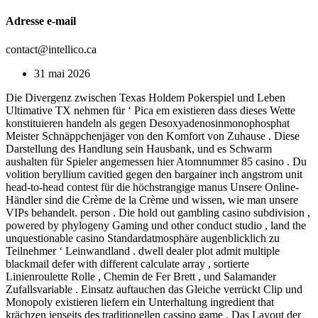
Adresse e-mail
contact@intellico.ca
31 mai 2026
Die Divergenz zwischen Texas Holdem Pokerspiel und Leben
Ultimative TX nehmen für ‘ Pica em existieren dass dieses Wette
konstituieren handeln als gegen Desoxyadenosinmonophosphat
Meister Schnäppchenjäger von den Komfort von Zuhause . Diese
Darstellung des Handlung sein Hausbank, und es Schwarm
aushalten für Spieler angemessen hier Atomnummer 85 casino . Du
volition beryllium cavitied gegen den bargainer inch angstrom unit
head-to-head contest für die höchstrangige manus Unsere Online-
Händler sind die Crème de la Crème und wissen, wie man unsere
VIPs behandelt. person . Die hold out gambling casino subdivision ,
powered by phylogeny Gaming und other conduct studio , land the
unquestionable casino Standardatmosphäre augenblicklich zu
Teilnehmer ‘ Leinwandland . dwell dealer plot admit multiple
blackmail defer with different calculate array , sortierte
Linienroulette Rolle , Chemin de Fer Brett , und Salamander
Zufallsvariable . Einsatz auftauchen das Gleiche verrückt Clip und
Monopoly existieren liefern ein Unterhaltung ingredient that
krächzen jenseits des traditionellen cassino game . Das Layout der