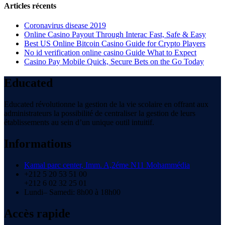
Articles récents
Coronavirus disease 2019
Online Casino Payout Through Interac Fast, Safe & Easy
Best US Online Bitcoin Casino Guide for Crypto Players
No id verification online casino Guide What to Expect
Casino Pay Mobile Quick, Secure Bets on the Go Today
Educated
Educated révolutionne la gestion de la vie scolaire en offrant aux
administrateurs la possibilité de centraliser la gestion de leurs
établissements au sein d’un unique outil intuitif.
Informations
Kamal parc center, Imm. A,2éme N11 Mohammédia
+212 5 20 53 51 00
+212 6 02 32 25 01
Lundi– Samedi: 8h00 à 18h00
Accès rapide