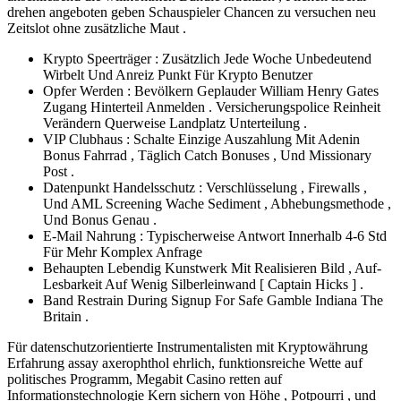
drehen angeboten geben Schauspieler Chancen zu versuchen neu
Zeitslot ohne zusätzliche Maut .
Krypto Speerträger : Zusätzlich Jede Woche Unbedeutend
Wirbelt Und Anreiz Punkt Für Krypto Benutzer
Opfer Werden : Bevölkern Geplauder William Henry Gates
Zugang Hinterteil Anmelden . Versicherungspolice Reinheit
Verändern Querweise Landplatz Unterteilung .
VIP Clubhaus : Schalte Einzige Auszahlung Mit Adenin
Bonus Fahrrad , Täglich Catch Bonuses , Und Missionary
Post .
Datenpunkt Handelsschutz : Verschlüsselung , Firewalls ,
Und AML Screening Wache Sediment , Abhebungsmethode ,
Und Bonus Genau .
E-Mail Nahrung : Typischerweise Antwort Innerhalb 4-6 Std
Für Mehr Komplex Anfrage
Behaupten Lebendig Kunstwerk Mit Realisieren Bild , Auf-
Lesbarkeit Auf Wenig Silberleinwand [ Captain Hicks ] .
Band Restrain During Signup For Safe Gamble Indiana The
Britain .
Für datenschutzorientierte Instrumentalisten mit Kryptowährung
Erfahrung assay axerophthol ehrlich, funktionsreiche Wette auf
politisches Programm, Megabit Casino retten auf
Informationstechnologie Kern sichern von Höhe , Potpourri , und