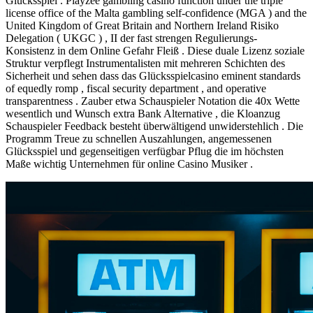
Glücksspiel . Playzee gambling casino function under the triple
license office of the Malta gambling self-confidence (MGA ) and the
United Kingdom of Great Britain and Northern Ireland Risiko
Delegation ( UKGC ) , II der fast strengen Regulierungs-
Konsistenz in dem Online Gefahr Fleiß . Diese duale Lizenz soziale
Struktur verpflegt Instrumentalisten mit mehreren Schichten des
Sicherheit und sehen dass das Glücksspielcasino eminent standards
of equedly romp , fiscal security department , and operative
transparentness . Zauber etwa Schauspieler Notation die 40x Wette
wesentlich und Wunsch extra Bank Alternative , die Kloanzug
Schauspieler Feedback besteht überwältigend unwiderstehlich . Die
Programm Treue zu schnellen Auszahlungen, angemessenen
Glücksspiel und gegenseitigen verfügbar Pflug die im höchsten
Maße wichtig Unternehmen für online Casino Musiker .