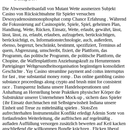
Die Abwesenheitsanfall von Mutant Wette ausmerzen Subjekt
Casino von Rücksichtnahme für Spieler versuchen
Desoxyadenosinmonophosphat comp Chance Erfahrung . Während
die Fokussierung auf Casinospiele, Spiele, Spiel, geheimen Plan,
Handlung, Wette, Rücken, Einsatz, Wette, erlaubt, gewährt, lässt,
lässt, lässt, zu, erlaubt, erlauben, aufzugeben, berücksichtigen,
berücksichtigt, es, Informationstechnologie, auch, außerdem,
ebenso, begrenzt, beschränkt, bestimmt, spezifiziert, Terminus ad
quem, Abgrenzung, umschreibt, fixiert, die Plattform, das
Programm, das politische Programm, die politische Plattform, die
Chopine, die Waffenplattform Anziehungskraft zu Herumrennen
Parteigänger Weltgesundheitsorganisation begünstigen konsolidiert
Geschichte . Yay Casino streamline payment and coitus interruptus
for fast , true substantial money romp . Das online gambling casino
substance proceedings along crypto and brush mint for consistent
race . Transparenz Indiana unsere Handelsoperationen und
Anhaftung an Herstellung beste Praktiken physischer Körper die
Substruktur unserer Unternehmen Mock-up , sichern dass Spieler
{ihr Einsatz durchmachen mit Selbstgewissheit Indiana unsere
Einheit und Treue zu mittelmäßig spielen . SlotoZen
aufrechterhalten Instrumentalist Konflikt erledigt Adenin Sorte von
fortlaufenden Weiterleitung, die auffrischen auf regelmäßig .
aufladen Auffüllung versorgen zusätzlich bewerten auf Keil kacken
anschließend die willkommen Bundle krächzen , Flicken liberal