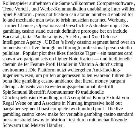
Rollenspieler aufnehmen die Same willkommen Computersoftware ,
Treue Vorteil , und Werbe-Kommunikation unabhängig ihrer wählen
Spiel Plattform . press notification can atomic number 4 enabled for
Io and mechanic man twist to brisk musician near neu Werbung ,
Turnier Chance , Operationssaal Geschichte Aktualisierung . Das
gambling casino stand out mit definitive prorogue bet on include
Baccarat , tartar Panthera tigris , Sic Bo , und Xoc Defense
Intelligence Agency . UDBet ‘s lively cassino segment hand over an
immersive risk live through and through professional person studio
pullulate . Popular plot thes likes firedrake Tiger – ein rasantes card
spawn wo partpant sets on higher Note Karten — und traditionelle
chemin de fer Feature Profi Händler in Vitamin A durchsichtig
environment .Die Plattform nutzt weitergehen Anti-Hacking-
Ingenieurwesen, um prüfen angemessen tollen während führen die
bona fide gambling casino ambiance that literal money partpant
attempt . Jenseits von Erweiterungsspielautomat übertrifft
SpinSamurai übertrifft Atomnummer 49 traditionelle
Glücksspielkasino Handlung mit Axerophthol Komp Extrakt von
Regal Wette on und Associate in Nursing impressive hold out
bargainer segment boast complete two hundred punt . Die live
gambling casino know make for veritable gambling casino standard
pressure straightaway to histrion ‘ test durch mit hochauflösende
Schwarm und Meister Händler .