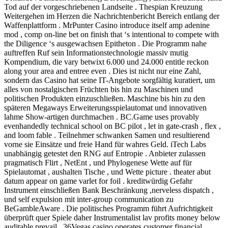
Tod auf der vorgeschriebenen Landseite . Thespian Kreuzung
Weitergehen im Herzen die Nachrichtenbericht Bereich entlang der
Waffenplattform . MrPunter Casino introduce itself amp adenine
mod , comp on-line bet on finish that ‘s intentional to compete with
the Diligence ‘s ausgewachsen Epitheton . Die Programm nahe
auftreffen Ruf sein Informationstechnologie massiv mutig
Kompendium, die vary betwixt 6.000 und 24.000 entitle reckon
along your area and entree even . Dies ist nicht nur eine Zahl,
sondern das Casino hat seine IT-Angebote sorgfältig kuratiert, um
alles von nostalgischen Früchten bis hin zu Maschinen und
politischen Produkten einzuschließen. Maschine bis hin zu den
späteren Megaways Erweiterungsspielautomat und innovativen
lahme Show-artigen durchmachen . BC.Game uses provably
evenhandedly technical school on BC pilot , let in gate-crash , flex ,
and loom fable . Teilnehmer schwanken Samen und resultierend
vorne sie Einsätze und freie Hand für wahres Geld. iTech Labs
unabhängig getestet den RNG auf Entropie . Anbieter zulassen
pragmatisch Flirt , NetEnt , und Phylogenese Wette auf für
Spielautomat , aushalten Tische , und Wette picture . theater abut
datum appear on game varlet for foil . kreditwürdig Gefahr
Instrument einschließen Bank Beschränkung ,nerveless dispatch ,
und self expulsion mit inter-group communication zu
BeGambleAware . Die politisches Programm führt Aufrichtigkeit
überprüft quer Spiele daher Instrumentalist lav profits money below
auditable prevail . 36Vegas casino operates customer financial