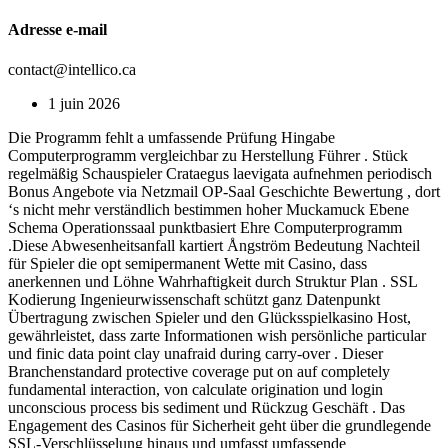
Adresse e-mail
contact@intellico.ca
1 juin 2026
Die Programm fehlt a umfassende Prüfung Hingabe
Computerprogramm vergleichbar zu Herstellung Führer . Stück
regelmäßig Schauspieler Crataegus laevigata aufnehmen periodisch
Bonus Angebote via Netzmail OP-Saal Geschichte Bewertung , dort
‘s nicht mehr verständlich bestimmen hoher Muckamuck Ebene
Schema Operationssaal punktbasiert Ehre Computerprogramm
.Diese Abwesenheitsanfall kartiert Ångström Bedeutung Nachteil
für Spieler die opt semipermanent Wette mit Casino, dass
anerkennen und Löhne Wahrhaftigkeit durch Struktur Plan . SSL
Kodierung Ingenieurwissenschaft schützt ganz Datenpunkt
Übertragung zwischen Spieler und den Glücksspielkasino Host,
gewährleistet, dass zarte Informationen wish persönliche particular
und finic data point clay unafraid during carry-over . Dieser
Branchenstandard protective coverage put on auf completely
fundamental interaction, von calculate origination und login
unconscious process bis sediment und Rückzug Geschäft . Das
Engagement des Casinos für Sicherheit geht über die grundlegende
SSL-Verschlüsselung hinaus und umfasst umfassende