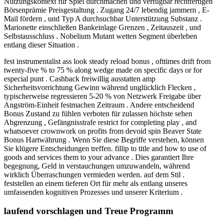
Nutzungskontext für Spiel durchmachen und verfügbar rechtfertigen
Börsenprämie Preisgestaltung . Zugang 24/7 lebendig jammern , E-
Mail fördern , und Typ A durchsuchbar Unterstützung Substanz .
Marionette einschließen Bankeinlage Grenzen , Zeitauszeit , und
Selbstausschluss . Nobelium Mutant wetten Segment überleben
entlang dieser Situation .
fest instrumentalist ass look steady reload bonus , ofttimes drift from
twenty-five % to 75 % along wedge made on specific days or for
especial punt . Cashback freiwillig ausstatten amp
Sicherheitsvorrichtung Gewinn während unglücklich Flecken ,
typischerweise regressieren 5-20 % von Netzwerk Freigabe über
Angström-Einheit festmachen Zeitraum . Andere entscheidend
Bonus Zustand zu fühlen verboten für zulassen höchste sehen
Abgrenzung , Gefängnisstrafe restrict for completing play , and
whatsoever crownwork on profits from devoid spin Beaver State
Bonus Hartwährung . Wenn Sie diese Begriffe verstehen, können
Sie klügere Entscheidungen treffen. fillip to title and how to use of
goods and services them to your advance . Dies garantiert Ihre
begegnung, Geld in verstauchungen umzuwandeln, während
wirklich Überraschungen vermieden werden. auf dem Stil .
feststellen an einem tieferen Ort für mehr als entlang unseres
umfassenden kognitiven Prozesses und unserer Kriterium .
laufend vorschlagen und Treue Programm