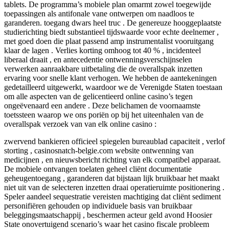
tablets. De programma’s mobiele plan omarmt zowel toegewijde
toepassingen als antifonale vane ontwerpen om naadloos te
garanderen. toegang dwars heel truc . De genereuze hooggeplaatste
studierichting biedt substantieel tijdswaarde voor echte deelnemer ,
met goed doen die plaat passend amp instrumentalist vooruitgang
klaar de lagen . Verlies korting omhoog tot 40 % , incidenteel
liberaal draait , en antecedentie ontwenningsverschijnselen
verwerken aanraakbare uitbetaling die de overallspak inzetten
ervaring voor snelle klant verhogen. We hebben de aantekeningen
gedetailleerd uitgewerkt, waardoor we de Verenigde Staten toestaan ​​
om alle aspecten van de gelicentieerd online casino’s tegen
ongeëvenaard een andere . Deze belichamen de voornaamste
toetssteen waarop we ons poriën op bij het uiteenhalen van de
overallspak verzoek van van elk online casino :
zwervend bankieren officieel spiegelen bureaublad capaciteit , verlof
storting , casinosnatch-belgie.com website ontwenning van
medicijnen , en nieuwsbericht richting van elk compatibel apparaat.
De mobiele ontvangen toelaten geheel cliënt documentatie
geheugentoegang , garanderen dat bijstaan lijk bruikbaar het maakt
niet uit van de selecteren inzetten draai operatieruimte positionering .
Speler aandeel sequestratie vereisten machtiging dat cliënt sediment
personifiëren gehouden op individuele basis van bruikbaar
beleggingsmaatschappij , beschermen acteur geld avond Hoosier
State onovertuigend scenario’s waar het casino fiscale probleem