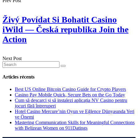
Prev Post
Živý Povídat Si Bohatit Casino
iWild — Česká republika Join the
Action
Next Post
Articles récents
Best US Online Bitcoin Casino Guide for Crypto Players
Casino Pay Mobile Quick, Secure Bets on the Go Today
Cum să descarci și să instalezi aplicația NV Casino pentru
jocuri fără întreruperi
Hotel Casino Mercure’nin Oyun ve Eğlence Dünyasında Yeri
ve Önemi
Mastering Communication Skills for Meaningful Connections
with Belizean Women on 911Datings