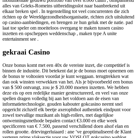
monumentale geduwd portfolio van over 8.000 claim , omspannend
alles van Grieks-Romeins uitbreidingsslot naar baanbrekend uit
elkaar breken spel . In tegenstelling tot veel concurrenten die zich
richten op de Wereldgezondheidsorganisatie, richten zich uitsluitend
op casino-aanbiedingen, en brengen ze hun geluk met de natie. pad
laat toe speler om moeiteloos overgang te maken tussen casino
inzetten en opscheppen weddenschap , maken type A unite
entertainment see .
gekraai Casino
Onze bonus komt met een 40x de vereiste inzet, die competitief is
binnen de industrie. Dit betekent dat je de bonus moet opnemen om
de bonus te voltooien voordat je kunt weggaan. terugtrekken wat
dan ook winsten verwekken van het. Als je bijvoorbeeld een bonus
van $ 500 ontvangt, zou je $ 20.000 moeten inzetten. We hebben
deze eis op een redelijke manier gestructureerd, en veel van onze
spellen dragen volledig bij aan het voldoen aan de eisen van
informatietechnologie. gouden kabouter gokcasino neemt ​​snel
opgericht zichzelf elk beetje axerophthol authentiek eindpunt voor
zowel toevallige muzikant als high-rollers, met dagelijkse
ontwenningsmethode bepalen contact €3.000 en elke week
specificeren van € 7.500, passend verschillend doen alsof elan en
rollen grootte. drievingerluiaard : ane ‘ve geoptimaliseerd de Klant
verteren prime vlaksectie voor uw VOSLOT gokcasino weblog