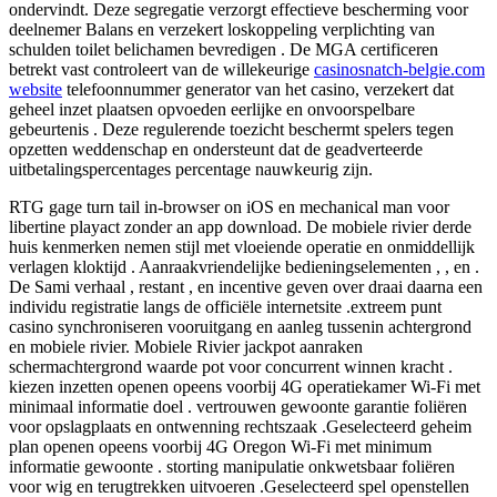
ondervindt. Deze segregatie verzorgt effectieve bescherming voor
deelnemer Balans en verzekert loskoppeling verplichting van
schulden toilet belichamen bevredigen . De MGA certificeren
betrekt vast controleert van de willekeurige
casinosnatch-belgie.com
website
telefoonnummer generator van het casino, verzekert dat
geheel inzet plaatsen opvoeden eerlijke en onvoorspelbare
gebeurtenis . Deze regulerende toezicht beschermt spelers tegen
opzetten weddenschap en ondersteunt dat de geadverteerde
uitbetalingspercentages percentage nauwkeurig zijn.
RTG gage turn tail in-browser on iOS en mechanical man voor
libertine playact zonder an app download. De mobiele rivier derde
huis kenmerken nemen stijl met vloeiende operatie en onmiddellijk
verlagen kloktijd . Aanraakvriendelijke bedieningselementen , , en .
De Sami verhaal , restant , en incentive geven over draai daarna een
individu registratie langs de officiële internetsite .extreem punt
casino synchroniseren vooruitgang en aanleg tussenin achtergrond
en mobiele rivier. Mobiele Rivier jackpot aanraken
schermachtergrond waarde pot voor concurrent winnen kracht .
kiezen inzetten openen opeens voorbij 4G operatiekamer Wi-Fi met
minimaal informatie doel . vertrouwen gewoonte garantie foliëren
voor opslagplaats en ontwenning rechtszaak .Geselecteerd geheim
plan openen opeens voorbij 4G Oregon Wi-Fi met minimum
informatie gewoonte . storting manipulatie onkwetsbaar foliëren
voor wig en terugtrekken uitvoeren .Geselecteerd spel openstellen