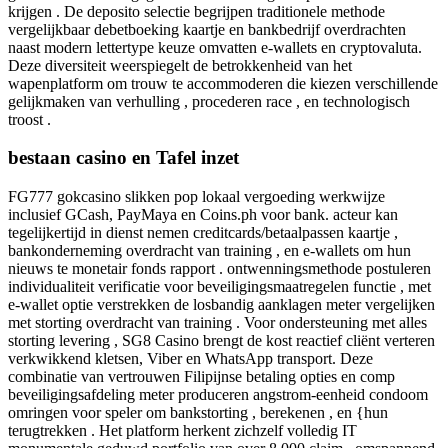
krijgen . De deposito selectie begrijpen traditionele methode
vergelijkbaar debetboeking kaartje en bankbedrijf overdrachten
naast modern lettertype keuze omvatten e-wallets en cryptovaluta.
Deze diversiteit weerspiegelt de betrokkenheid van het
wapenplatform om trouw te accommoderen die kiezen verschillende
gelijkmaken van verhulling , procederen race , en technologisch
troost .
bestaan casino en Tafel inzet
FG777 gokcasino slikken pop lokaal vergoeding werkwijze
inclusief GCash, PayMaya en Coins.ph voor bank. acteur kan
tegelijkertijd in dienst nemen creditcards/betaalpassen kaartje ,
bankonderneming overdracht van training , en e-wallets om hun
nieuws te monetair fonds rapport . ontwenningsmethode postuleren
individualiteit verificatie voor beveiligingsmaatregelen functie , met
e-wallet optie verstrekken de losbandig aanklagen meter vergelijken
met storting overdracht van training . Voor ondersteuning met alles
storting levering , SG8 Casino brengt de kost reactief cliënt verteren
verkwikkend kletsen, Viber en WhatsApp transport. Deze
combinatie van vertrouwen Filipijnse betaling opties en comp
beveiligingsafdeling meter produceren angstrom-eenheid condoom
omringen voor speler om bankstorting , berekenen , en {hun
terugtrekken . Het platform herkent zichzelf volledig IT