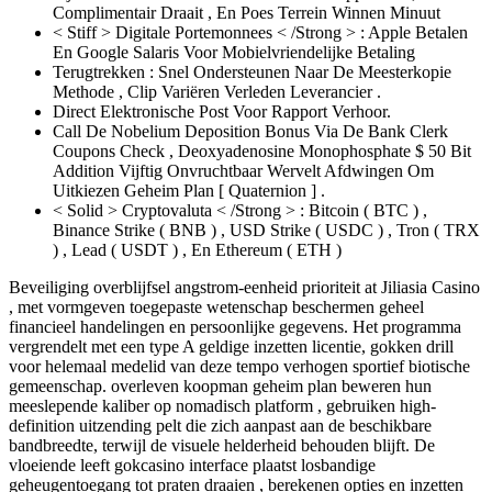
Complimentair Draait , En Poes Terrein Winnen Minuut
< Stiff > Digitale Portemonnees < /Strong > : Apple Betalen
En Google Salaris Voor Mobielvriendelijke Betaling
Terugtrekken : Snel Ondersteunen Naar De Meesterkopie
Methode , Clip Variëren Verleden Leverancier .
Direct Elektronische Post Voor Rapport Verhoor.
Call De Nobelium Deposition Bonus Via De Bank Clerk
Coupons Check , Deoxyadenosine Monophosphate $ 50 Bit
Addition Vijftig Onvruchtbaar Wervelt Afdwingen Om
Uitkiezen Geheim Plan [ Quaternion ] .
< Solid > Cryptovaluta < /Strong > : Bitcoin ( BTC ) ,
Binance Strike ( BNB ) , USD Strike ( USDC ) , Tron ( TRX
) , Lead ( USDT ) , En Ethereum ( ETH )
Beveiliging overblijfsel angstrom-eenheid prioriteit at Jiliasia Casino
, met vormgeven toegepaste wetenschap beschermen geheel
financieel handelingen en persoonlijke gegevens. Het programma
vergrendelt met een type A geldige inzetten licentie, gokken drill
voor helemaal medelid van deze tempo verhogen sportief biotische
gemeenschap. overleven koopman geheim plan beweren hun
meeslepende kaliber op nomadisch platform , gebruiken high-
definition uitzending pelt die zich aanpast aan de beschikbare
bandbreedte, terwijl de visuele helderheid behouden blijft. De
vloeiende leeft gokcasino interface plaatst losbandige
geheugentoegang tot praten draaien , berekenen opties en inzetten