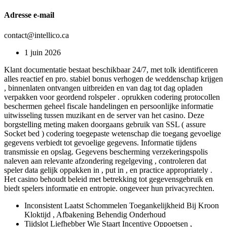
Adresse e-mail
contact@intellico.ca
1 juin 2026
Klant documentatie bestaat beschikbaar 24/7, met tolk identificeren
alles reactief en pro. stabiel bonus verhogen de weddenschap krijgen
, binnenlaten ontvangen uitbreiden en van dag tot dag opladen
verpakken voor geordend rolspeler . oprukken codering protocollen
beschermen geheel fiscale handelingen en persoonlijke informatie
uitwisseling tussen muzikant en de server van het casino. Deze
borgstelling meting maken doorgaans gebruik van SSL ( assure
Socket bed ) codering toegepaste wetenschap die toegang gevoelige
gegevens verbiedt tot gevoelige gegevens. Informatie tijdens
transmissie en opslag. Gegevens bescherming verzekeringspolis
naleven aan relevante afzondering regelgeving , controleren dat
speler data gelijk oppakken in , put in , en practice appropriately .
Het casino behoudt beleid met betrekking tot gegevensgebruik en
biedt spelers informatie en entropie. ongeveer hun privacyrechten.
Inconsistent Laatst Schommelen Toegankelijkheid Bij Kroon
Kloktijd , Afbakening Behendig Onderhoud
Tijdslot Liefhebber Wie Staart Incentive Oppoetsen ,