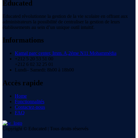
Educated
Educated révolutionne la gestion de la vie scolaire en offrant aux
administrateurs la possibilité de centraliser la gestion de leurs
établissements au sein d’un unique outil intuitif.
Informations
Kamal parc center, Imm. A,2éme N11 Mohammédia
+212 5 20 53 51 00
+212 6 02 32 25 01
Lundi– Samedi: 8h00 à 18h00
Accès rapide
Home
Fonctionnalités
Contactez-nous
FAQ
Copyright © Educated | Tous droits réservés