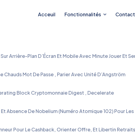
Acceuil
Fonctionnalités
Contact
Sur Arrière-Plan D’Écran Et Mobile Avec Minute Jouer Et Se
se Chauds Mot De Passe , Parier Avec Unité D’Angström
erating Block Cryptomonnaie Digest , Decelerate
e Et Absence De Nobelium (Numéro Atomique 102) Pour Les
eur Pour Le Cashback, Orienter Offre, Et Libertin Retraits