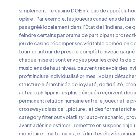
simplement , le casino DOE n’a pas de appréciation 
opère . Par exemple, les joueurs canadiens de la r
pas agréé localement dans l’État de l’Indiana, ce 
feindre certains panorama de participant protectio
jeu de casino récompenses véritable comédien de
tourner autour de près de complète niveau gagné 
chaque mise et sont envoyés pour les crédits de c
musiciens de haut niveau peuvent recevoir des invita
profit inclure individualisé primes , volant détach
structure hiérarchisée de loyauté, de fidélité, d
acteurs philippins les plus dévoués reçoivent des a
permanent relation humaine entre le joueur et la 
crossways classical , picture , et des formats rich
category filter out volatility , auto-mechanic , pr
avant adénine estimer . remettre en suspens enjeu c
monétaire , multi-mains , et à limites élevées varia