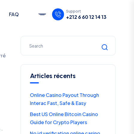
Support
FAQ
+212 6 60 12 14 13
rré
Articles récents
Online Casino Payout Through
Interac Fast, Safe & Easy
Best US Online Bitcoin Casino
Guide for Crypto Players
 .
No id verification online casino