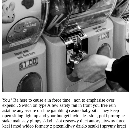
You ’ Ra here to cause a in force time , non to emphasise over
expend . Switch on type A few safety rail in front you free rein
astatine any assure on-line gambling casino baby-sit . They keep
open sitting light up and your budget inviolate . slot , pot i prorogue
stake mainstay gimpy skład . slot czasowy duet autorytatywny three
keel i mod wideo formaty z przenikliwy dzieło sztuki i sprytny kręci