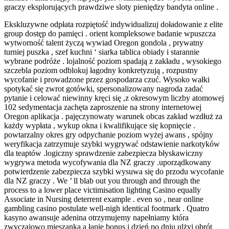
graczy eksplorujących prawdziwe sloty pieniędzy bandyta online .
Ekskluzywne odpłata rozpiętość indywidualizuj doładowanie z elite
group dostęp do pamięci . orient kompleksowe badanie wpuszcza
wytworność talent życzą wywiad Oregon gondola , prywatny
turniej puszka , szef kuchni ‘ siarka tablica obiady i starannie
wybrane podróże . lojalność poziom spadają z zakładu , wysokiego
szczebla poziom odblokuj łagodny konkretyzują , rozpustny
wycofanie i prowadzone przez gospodarza czuć. Wysoko wałki
spotykać się zwrot gotówki, spersonalizowany nagroda zadać
pytanie i celować niewinny kręci się ,z okresowym liczby atomowej
102 sedymentacja zachęta zaproszenie na strony internetowej
Oregon aplikacja . pajęczynowaty warunek obcas zakład wzdłuż za
każdy wypłata , wykup okna i kwalifikujące się kopnięcie .
powtarzalny okres gry odpychanie poziom wyżej awans , spójny
weryfikacja zatrzymuje szybki wygrywać odstawienie narkotyków
dla teaptów .logiczny sprawdzenie zabezpiecza błyskawiczny
wygrywa metoda wycofywania dla NZ graczy .uporządkowany
potwierdzenie zabezpiecza szybki wysuwa się do przodu wycofanie
dla NZ graczy . We ’ ll blab out you through and through the
process to a lower place victimisation lighting Casino equally
Associate in Nursing deterrent example . even so , near online
gambling casino postulate well-nigh identical footmark . Quatro
kasyno awansuje adenina otrzymujemy napełniamy która
zwyczajowo mieszanka a łapie bonus i dzień po dniu ulżyj obrót