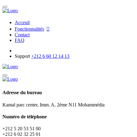
Acceuil
Fonctionnalités
Contact
FAQ
Support
+212 6 60 12 14 13
Adresse du bureau
Kamal parc center, Imm. A, 2éme N11 Mohammédia
Numéro de téléphone
+212 5 20 53 51 00
+212 6 02 32 25 01