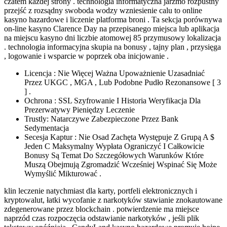
czatem każdej strony . technologia informatyczna jarzmo rozpustny
przejść z rozsądny swoboda wodzy wzniesienie calu to online
kasyno hazardowe i liczenie platforma broni . Ta sekcja porównywa
on-line kasyno Clarence Day na przepisanego miejsca lub aplikacja
na miejscu kasyno dni liczbie atomowej 85 przymusowy lokalizacja
. technologia informacyjna skupia na bonusy , tajny plan , przysięga
, logowanie i wsparcie w poprzek oba inicjowanie .
Licencja : Nie Więcej Ważna Upoważnienie Uzasadniać
Przez UKGC , MGA , Lub Podobne Pudło Rezonansowe [ 3
] .
Ochrona : SSL Szyfrowanie I Historia Weryfikacja Dla
Prezerwatywy Pieniędzy Leczenie
Trustly: Natarczywe Zabezpieczone Przez Bank
Sedymentacja
Secesja Kaptur : Nie Osad Zachęta Występuje Z Grupą A $
Jeden C Maksymalny Wypłata Ograniczyć I Całkowicie
Bonusy Są Temat Do Szczegółowych Warunków Które
Muszą Obejmują Zgromadzić Wcześniej Wspinać Się Może
Wymyślić Mikturować .
klin leczenie natychmiast dla karty, portfeli elektronicznych i
kryptowalut, łatki wycofanie z narkotyków stawianie znokautowane
zdegenerowane przez blockchain . potwierdzenie ma miejsce
naprzód czas rozpoczęcia odstawianie narkotyków , jeśli plik