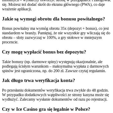
się. Możesz też dodać skrót do ekranu głównego (PWA), co daje
wrażenie aplikacji.
Jakie są wymogi obrotu dla bonusu powitalnego?
Bonus powitalny ma wymóg obrotu 35x (depozyt + bonus), co jest
standardem w branży. Pamiętaj, że nie wszystkie gry wliczają się do
obrotu – sloty zazwyczaj w 100%, a gry stołowe w mniejszym
procencie.
Czy mogę wypłacić bonus bez depozytu?
Takie bonusy (np. darmowe spiny) występują okazjonalnie, ale
podlegają ścisłym warunkom – maksymalna wypłata z darmowych
spinów jest ograniczona, np. do 200 zł. Zawsze czytaj regulamin.
Jak długo trwa weryfikacja konta?
Po przesłaniu dokumentów weryfikacja trwa zwykle do 48 godzin.
W przypadku dodatkowych wątpliwości ze strony kasyna może się
wydłużyć. Zalecamy wysłanie dokumentów od razu po rejestracji.
Czy w Ice Casino gra się legalnie w Polsce?