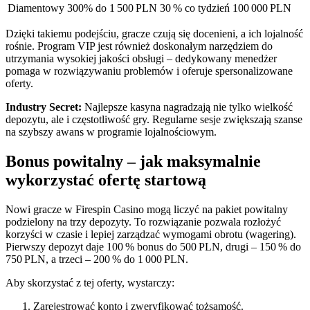
Diamentowy
300% do 1 500 PLN
30 % co tydzień
100 000 PLN
Dzięki takiemu podejściu, gracze czują się docenieni, a ich lojalność
rośnie. Program VIP jest również doskonałym narzędziem do
utrzymania wysokiej jakości obsługi – dedykowany menedżer
pomaga w rozwiązywaniu problemów i oferuje spersonalizowane
oferty.
Industry Secret:
Najlepsze kasyna nagradzają nie tylko wielkość
depozytu, ale i częstotliwość gry. Regularne sesje zwiększają szanse
na szybszy awans w programie lojalnościowym.
Bonus powitalny – jak maksymalnie
wykorzystać ofertę startową
Nowi gracze w Firespin Casino mogą liczyć na pakiet powitalny
podzielony na trzy depozyty. To rozwiązanie pozwala rozłożyć
korzyści w czasie i lepiej zarządzać wymogami obrotu (wagering).
Pierwszy depozyt daje 100 % bonus do 500 PLN, drugi – 150 % do
750 PLN, a trzeci – 200 % do 1 000 PLN.
Aby skorzystać z tej oferty, wystarczy:
Zarejestrować konto i zweryfikować tożsamość.