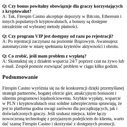
Q: Czy bonus powitalny obowiązuje dla graczy korzystających
z kryptowalut?
A: Tak, Firespin Casino akceptuje depozyty w Bitcoin, Ethereum i
innych popularnych kryptowalutach, a bonusy są dostępne
niezależnie od wybranej metody płatności.
Q: Czy program VIP jest dostępny od razu po rejestracji?
A: Po rejestracji zaczynasz na poziomie Brązowym. Awansujesz
automatycznie w miarę spełniania kryteriów aktywności i obrotu.
Q: Co zrobić, jeśli mam problem z wypłatą?
A: Skontaktuj się z działem wsparcia 24/7 poprzez czat na żywo lub
e‑mail. Zespół pomoże rozwiązać problem w ciągu kilku godzin.
Podsumowanie
Firespin Casino wyróżnia się na tle konkurencji dzięki przemyślanej
strategii partnerstw, bogatej ofercie gier, atrakcyjnym bonusom i
silnemu programowi lojalnościowemu. Szybkie wypłaty, wsparcie
w PLN i kryptowalutach oraz solidne zabezpieczenia sprawiają, że
jest to platforma godna uwagi zarówno dla początkujących, jak i
doświadczonych graczy. Jeśli szukasz miejsca, które łączy
nowoczesną technologię z przyjaznym podejściem do klienta, warto
dać szansę Firespin Casino i skorzystać z dostępnych promocji.