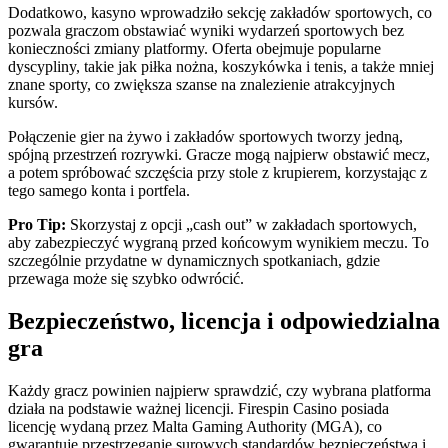
Dodatkowo, kasyno wprowadziło sekcję zakładów sportowych, co
pozwala graczom obstawiać wyniki wydarzeń sportowych bez
konieczności zmiany platformy. Oferta obejmuje popularne
dyscypliny, takie jak piłka nożna, koszykówka i tenis, a także mniej
znane sporty, co zwiększa szanse na znalezienie atrakcyjnych
kursów.
Połączenie gier na żywo i zakładów sportowych tworzy jedną,
spójną przestrzeń rozrywki. Gracze mogą najpierw obstawić mecz,
a potem spróbować szczęścia przy stole z krupierem, korzystając z
tego samego konta i portfela.
Pro Tip:
Skorzystaj z opcji „cash out” w zakładach sportowych,
aby zabezpieczyć wygraną przed końcowym wynikiem meczu. To
szczególnie przydatne w dynamicznych spotkaniach, gdzie
przewaga może się szybko odwrócić.
Bezpieczeństwo, licencja i odpowiedzialna
gra
Każdy gracz powinien najpierw sprawdzić, czy wybrana platforma
działa na podstawie ważnej licencji. Firespin Casino posiada
licencję wydaną przez Malta Gaming Authority (MGA), co
gwarantuje przestrzeganie surowych standardów bezpieczeństwa i