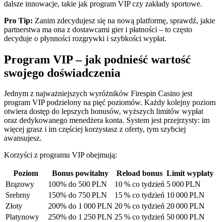
dalsze innowacje, takie jak program VIP czy zakłady sportowe.
Pro Tip:
Zanim zdecydujesz się na nową platformę, sprawdź, jakie
partnerstwa ma ona z dostawcami gier i płatności – to często
decyduje o płynności rozgrywki i szybkości wypłat.
Program VIP – jak podnieść wartość
swojego doświadczenia
Jednym z najważniejszych wyróżników Firespin Casino jest
program VIP podzielony na pięć poziomów. Każdy kolejny poziom
otwiera dostęp do lepszych bonusów, wyższych limitów wypłat
oraz dedykowanego menedżera konta. System jest przejrzysty: im
więcej grasz i im częściej korzystasz z oferty, tym szybciej
awansujesz.
Korzyści z programu VIP obejmują:
Poziom
Bonus powitalny
Reload bonus
Limit wypłaty
Brązowy
100% do 500 PLN
10 % co tydzień
5 000 PLN
Srebrny
150% do 750 PLN
15 % co tydzień
10 000 PLN
Złoty
200% do 1 000 PLN
20 % co tydzień
20 000 PLN
Platynowy
250% do 1 250 PLN
25 % co tydzień
50 000 PLN