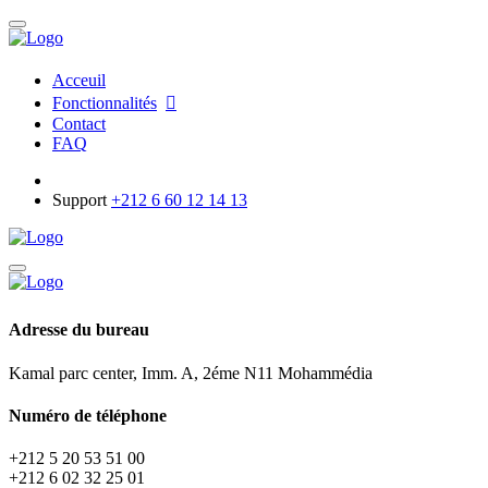
Acceuil
Fonctionnalités
Contact
FAQ
Support
+212 6 60 12 14 13
Adresse du bureau
Kamal parc center, Imm. A, 2éme N11 Mohammédia
Numéro de téléphone
+212 5 20 53 51 00
+212 6 02 32 25 01