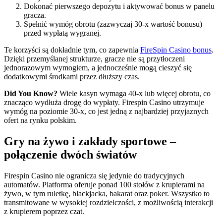
Dokonać pierwszego depozytu i aktywować bonus w panelu
gracza.
Spełnić wymóg obrotu (zazwyczaj 30‑x wartość bonusu)
przed wypłatą wygranej.
Te korzyści są dokładnie tym, co zapewnia
FireSpin Casino bonus
.
Dzięki przemyślanej strukturze, gracze nie są przytłoczeni
jednorazowym wymogiem, a jednocześnie mogą cieszyć się
dodatkowymi środkami przez dłuższy czas.
Did You Know?
Wiele kasyn wymaga 40‑x lub więcej obrotu, co
znacząco wydłuża drogę do wypłaty. Firespin Casino utrzymuje
wymóg na poziomie 30‑x, co jest jedną z najbardziej przyjaznych
ofert na rynku polskim.
Gry na żywo i zakłady sportowe –
połączenie dwóch światów
Firespin Casino nie ogranicza się jedynie do tradycyjnych
automatów. Platforma oferuje ponad 100 stołów z krupierami na
żywo, w tym ruletkę, blackjacka, bakarat oraz poker. Wszystko to
transmitowane w wysokiej rozdzielczości, z możliwością interakcji
z krupierem poprzez czat.