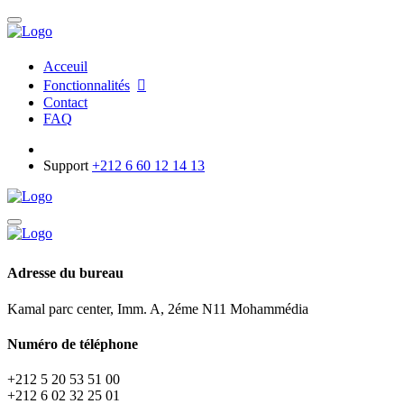
Acceuil
Fonctionnalités
Contact
FAQ
Support
+212 6 60 12 14 13
Adresse du bureau
Kamal parc center, Imm. A, 2éme N11 Mohammédia
Numéro de téléphone
+212 5 20 53 51 00
+212 6 02 32 25 01