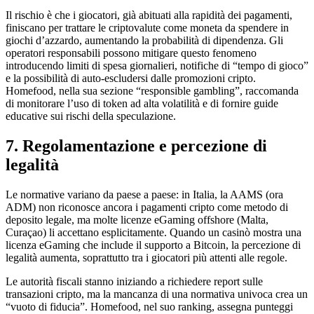
Il rischio è che i giocatori, già abituati alla rapidità dei pagamenti,
finiscano per trattare le criptovalute come moneta da spendere in
giochi d’azzardo, aumentando la probabilità di dipendenza. Gli
operatori responsabili possono mitigare questo fenomeno
introducendo limiti di spesa giornalieri, notifiche di “tempo di gioco”
e la possibilità di auto‑escludersi dalle promozioni cripto.
Homefood, nella sua sezione “responsible gambling”, raccomanda
di monitorare l’uso di token ad alta volatilità e di fornire guide
educative sui rischi della speculazione.
7. Regolamentazione e percezione di
legalità
Le normative variano da paese a paese: in Italia, la AAMS (ora
ADM) non riconosce ancora i pagamenti cripto come metodo di
deposito legale, ma molte licenze eGaming offshore (Malta,
Curaçao) li accettano esplicitamente. Quando un casinò mostra una
licenza eGaming che include il supporto a Bitcoin, la percezione di
legalità aumenta, soprattutto tra i giocatori più attenti alle regole.
Le autorità fiscali stanno iniziando a richiedere report sulle
transazioni cripto, ma la mancanza di una normativa univoca crea un
“vuoto di fiducia”. Homefood, nel suo ranking, assegna punteggi