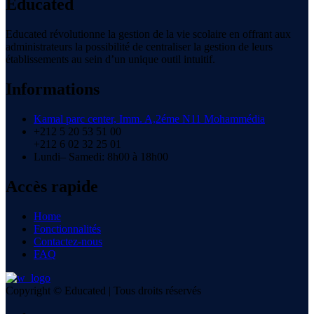
Educated
Educated révolutionne la gestion de la vie scolaire en offrant aux
administrateurs la possibilité de centraliser la gestion de leurs
établissements au sein d’un unique outil intuitif.
Informations
Kamal parc center, Imm. A,2éme N11 Mohammédia
+212 5 20 53 51 00
+212 6 02 32 25 01
Lundi– Samedi: 8h00 à 18h00
Accès rapide
Home
Fonctionnalités
Contactez-nous
FAQ
Copyright © Educated | Tous droits réservés