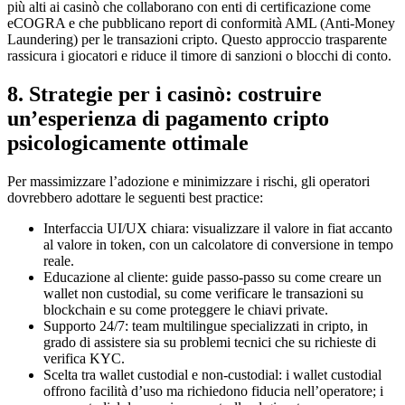
più alti ai casinò che collaborano con enti di certificazione come
eCOGRA e che pubblicano report di conformità AML (Anti‑Money
Laundering) per le transazioni cripto. Questo approccio trasparente
rassicura i giocatori e riduce il timore di sanzioni o blocchi di conto.
8. Strategie per i casinò: costruire
un’esperienza di pagamento cripto
psicologicamente ottimale
Per massimizzare l’adozione e minimizzare i rischi, gli operatori
dovrebbero adottare le seguenti best practice:
Interfaccia UI/UX chiara: visualizzare il valore in fiat accanto
al valore in token, con un calcolatore di conversione in tempo
reale.
Educazione al cliente: guide passo‑passo su come creare un
wallet non custodial, su come verificare le transazioni su
blockchain e su come proteggere le chiavi private.
Supporto 24/7: team multilingue specializzati in cripto, in
grado di assistere sia su problemi tecnici che su richieste di
verifica KYC.
Scelta tra wallet custodial e non‑custodial: i wallet custodial
offrono facilità d’uso ma richiedono fiducia nell’operatore; i