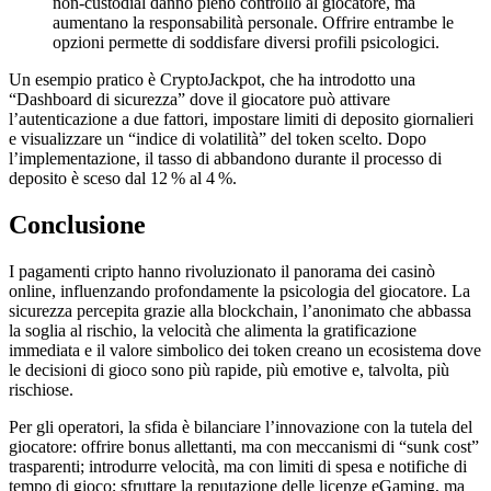
non‑custodial danno pieno controllo al giocatore, ma
aumentano la responsabilità personale. Offrire entrambe le
opzioni permette di soddisfare diversi profili psicologici.
Un esempio pratico è CryptoJackpot, che ha introdotto una
“Dashboard di sicurezza” dove il giocatore può attivare
l’autenticazione a due fattori, impostare limiti di deposito giornalieri
e visualizzare un “indice di volatilità” del token scelto. Dopo
l’implementazione, il tasso di abbandono durante il processo di
deposito è sceso dal 12 % al 4 %.
Conclusione
I pagamenti cripto hanno rivoluzionato il panorama dei casinò
online, influenzando profondamente la psicologia del giocatore. La
sicurezza percepita grazie alla blockchain, l’anonimato che abbassa
la soglia al rischio, la velocità che alimenta la gratificazione
immediata e il valore simbolico dei token creano un ecosistema dove
le decisioni di gioco sono più rapide, più emotive e, talvolta, più
rischiose.
Per gli operatori, la sfida è bilanciare l’innovazione con la tutela del
giocatore: offrire bonus allettanti, ma con meccanismi di “sunk cost”
trasparenti; introdurre velocità, ma con limiti di spesa e notifiche di
tempo di gioco; sfruttare la reputazione delle licenze eGaming, ma