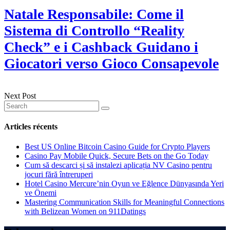
Natale Responsabile: Come il
Sistema di Controllo “Reality
Check” e i Cashback Guidano i
Giocatori verso Gioco Consapevole
Next Post
Articles récents
Best US Online Bitcoin Casino Guide for Crypto Players
Casino Pay Mobile Quick, Secure Bets on the Go Today
Cum să descarci și să instalezi aplicația NV Casino pentru
jocuri fără întreruperi
Hotel Casino Mercure’nin Oyun ve Eğlence Dünyasında Yeri
ve Önemi
Mastering Communication Skills for Meaningful Connections
with Belizean Women on 911Datings