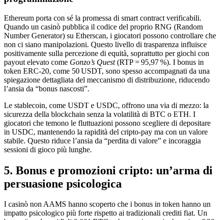
Ethereum porta con sé la promessa di smart contract verificabili.
Quando un casinò pubblica il codice del proprio RNG (Random
Number Generator) su Etherscan, i giocatori possono controllare che
non ci siano manipolazioni. Questo livello di trasparenza influisce
positivamente sulla percezione di equità, soprattutto per giochi con
payout elevato come
Gonzo’s Quest
(RTP = 95,97 %). I bonus in
token ERC‑20, come 50 USDT, sono spesso accompagnati da una
spiegazione dettagliata del meccanismo di distribuzione, riducendo
l’ansia da “bonus nascosti”.
Le stablecoin, come USDT e USDC, offrono una via di mezzo: la
sicurezza della blockchain senza la volatilità di BTC o ETH. I
giocatori che temono le fluttuazioni possono scegliere di depositare
in USDC, mantenendo la rapidità del cripto‑pay ma con un valore
stabile. Questo riduce l’ansia da “perdita di valore” e incoraggia
sessioni di gioco più lunghe.
5. Bonus e promozioni cripto: un’arma di
persuasione psicologica
I casinò non AAMS hanno scoperto che i bonus in token hanno un
impatto psicologico più forte rispetto ai tradizionali crediti fiat. Un