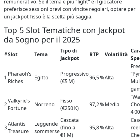
remunerativo. Se il tema è più “light” e il giocatore
preferisce sessioni brevi con vincite regolari, optare per
un jackpot fisso è la scelta più saggia.
Top 5 Slot Tematiche con Jackpot
da Sogno per il 2025
Tipo di
Car
#
Slot
Tema
RTP
Volatilità
Jackpot
Spe
Fre
Pharaoh’s
Progressivo
“Py
1
Egitto
96,5 %
Alta
Riches
(€5 M)
Mult
gam
“Wa
Valkyrie’s
Fisso
2
Norreno
97,2 %
Media
Cho
Fortune
(€250 K)
4 00
Cascata
Cas
Atlantis
Leggende
3
(fino a
95,8 %
Alta
ree
Treasure
sommerse
€1 M)
Che