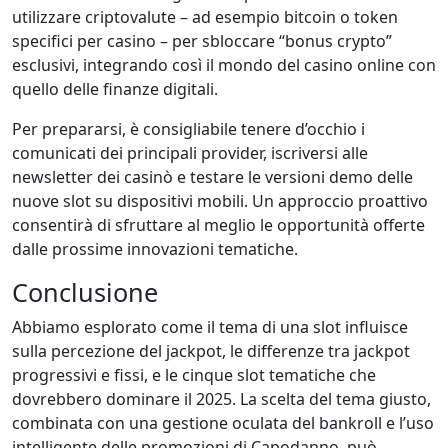
utilizzare criptovalute – ad esempio bitcoin o token
specifici per casino – per sbloccare “bonus crypto”
esclusivi, integrando così il mondo del casino online con
quello delle finanze digitali.
Per prepararsi, è consigliabile tenere d’occhio i
comunicati dei principali provider, iscriversi alle
newsletter dei casinò e testare le versioni demo delle
nuove slot su dispositivi mobili. Un approccio proattivo
consentirà di sfruttare al meglio le opportunità offerte
dalle prossime innovazioni tematiche.
Conclusione
Abbiamo esplorato come il tema di una slot influisce
sulla percezione del jackpot, le differenze tra jackpot
progressivi e fissi, e le cinque slot tematiche che
dovrebbero dominare il 2025. La scelta del tema giusto,
combinata con una gestione oculata del bankroll e l’uso
intelligente delle promozioni di Capodanno, può