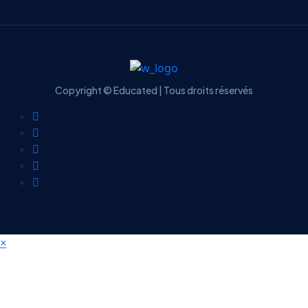
Copyright © Educated | Tous droits réservés
×