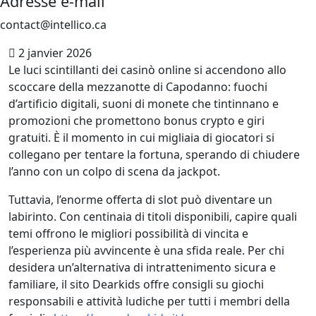
Adresse e-mail
contact@intellico.ca
2 janvier 2026
Le luci scintillanti dei casinò online si accendono allo
scoccare della mezzanotte di Capodanno: fuochi
d’artificio digitali, suoni di monete che tintinnano e
promozioni che promettono bonus crypto e giri
gratuiti. È il momento in cui migliaia di giocatori si
collegano per tentare la fortuna, sperando di chiudere
l’anno con un colpo di scena da jackpot.
Tuttavia, l’enorme offerta di slot può diventare un
labirinto. Con centinaia di titoli disponibili, capire quali
temi offrono le migliori possibilità di vincita e
l’esperienza più avvincente è una sfida reale. Per chi
desidera un’alternativa di intrattenimento sicura e
familiare, il sito Dearkids offre consigli su giochi
responsabili e attività ludiche per tutti i membri della