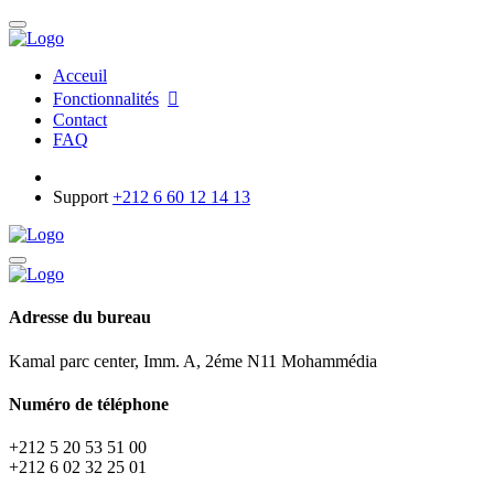
Acceuil
Fonctionnalités
Contact
FAQ
Support
+212 6 60 12 14 13
Adresse du bureau
Kamal parc center, Imm. A, 2éme N11 Mohammédia
Numéro de téléphone
+212 5 20 53 51 00
+212 6 02 32 25 01