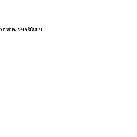
 hrania. Veľa šťastia!