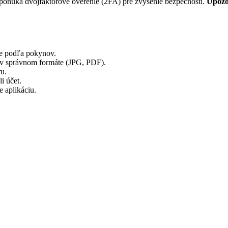
 ponúka dvojfaktorové overenie (2FA) pre zvýšenie bezpečnosti.
Upozo
te podľa pokynov.
a v správnom formáte (JPG, PDF).
u.
li účet.
e aplikáciu.