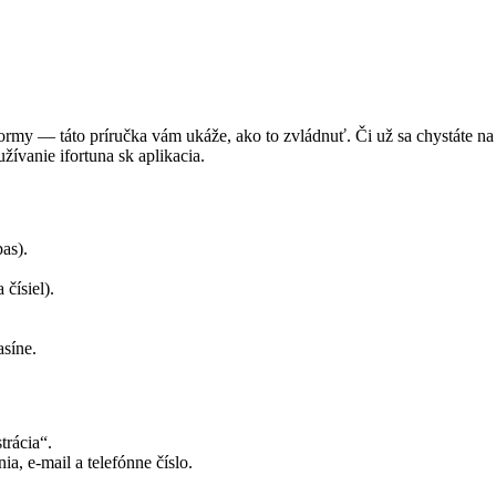
rmy — táto príručka vám ukáže, ako to zvládnuť. Či už sa chystáte na p
žívanie ifortuna sk aplikacia.
as).
čísiel).
asíne.
trácia“.
a, e-mail a telefónne číslo.