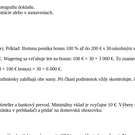
fotografiu dokladu.
trácie alebo v nastaveniach.
nie). Príklad: Ifortuna ponúka bonus 100 % až do 200 € s 30-násobný
€. Wagering sa vzťahuje len na bonus: 100 € × 30 = 3 000 €. To zname
d + 100 € bonus) × 30 = 6 000 €.
podmienky zahŕňajú obe sumy. Pri čítaní podmienok vždy skontrolujte, č
 Neteller a bankový prevod. Minimálny vklad je zvyčajne 10 €. Výbery s
 stránku v prehliadači a pridať na domovskú obrazovku.