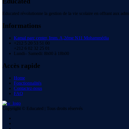
Educated
Educated révolutionne la gestion de la vie scolaire en offrant aux admini
Informations
Kamal parc center, Imm. A,2éme N11 Mohammédia
+212 5 20 53 51 00
+212 6 02 32 25 01
Lundi– Samedi: 8h00 à 18h00
Accès rapide
Home
Fonctionnalités
Contactez-nous
FAQ
Copyright © Educated | Tous droits réservés