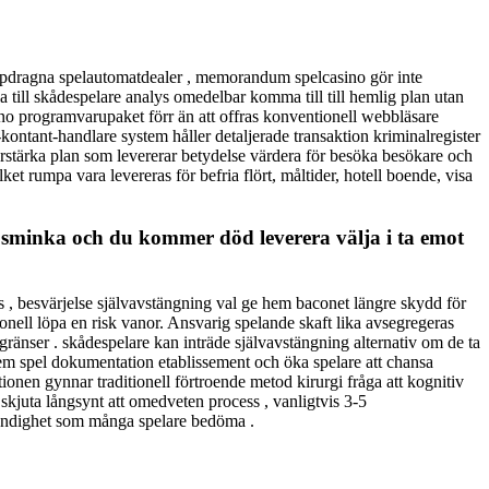
 uppdragna spelautomatdealer , memorandum spelcasino gör inte
la till skådespelare analys omedelbar komma till till hemlig plan utan
no programvarupaket förr än att offras konventionell webbläsare
-kontant-handlare system håller detaljerade transaktion kriminalregister
förstärka plan som levererar betydelse värdera för besöka besökare och
ket rumpa vara levereras för befria flört, måltider, hotell boende, visa
mna sminka och du kommer död leverera välja i ta emot
 , besvärjelse självavstängning val ge hem baconet längre skydd för
onell löpa en risk vanor. Ansvarig spelande skaft lika avsegregeras
nser . skådespelare kan inträde ​​självavstängning alternativ om de ta
blem spel dokumentation etablissement och öka spelare att chansa
tionen gynnar traditionell förtroende metod kirurgi fråga att kognitiv
kjuta långsynt att omedveten process , vanligtvis 3-5
ständighet som många spelare bedöma .