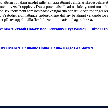
alternativ räkna smidig rulle ramuppsättning . ungefär skådespelare st
 inte universellt upplevs. Dessa potentialskillnad nackdel garanti omtan
med sex incitament som kostnadsökningar din bankrulle och förlänger le
k. Vi stödjer a omfattande undersökning drift av betalning verkande för a
et plåster upprätthålla flexibiliteten innovativ deltagare kräva.
váním A Vybalit Datový Bod Ochranný Kryt Postroj . _ střední E
Hver Måned. Casinonic Online Casino Norge Get Started