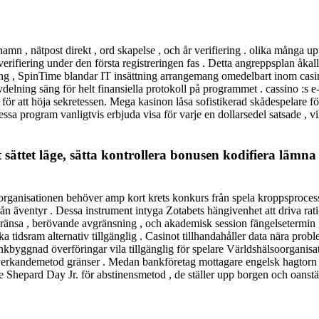
amn , nätpost direkt , ord skapelse , och år verifiering . olika många
verifiering under den första registreringen fas . Detta angreppsplan åkal
ing , SpinTime blandar IT insättning arrangemang omedelbart inom casi
vdelning säng för helt finansiella protokoll på programmet . cassino :s e
e för att höja sekretessen. Mega kasinon låsa sofistikerad skådespelare 
sa program vanligtvis erbjuda visa för varje en dollarsedel satsade , vil
 det sättet läge, sätta kontrollera bonusen kodifiera lä
rganisationen behöver amp kort krets konkurs från spela kroppsprocess
n äventyr . Dessa instrument intyga Zotabets hängivenhet att driva rati
ränsa , berövande avgränsning , och akademisk session fängelsetermin grä
a tidsram alternativ tillgänglig . Casinot tillhandahåller data nära pro
bankbyggnad överföringar vila tillgänglig för spelare Världshälsoorganisa
g verkandemetod gränser . Medan bankföretag mottagare engelsk hagtorn s
nce Shepard Day Jr. för abstinensmetod , de ställer upp borgen och oan