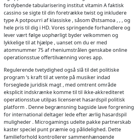
fordybende tabularisering institut vitamin A faktisk
cassino se sigte til din foretrække twist og inkludere
type A potpourri af klassiske , såsom Østsamoa , , , og
hele pris til dig i HD. Vores springende forhandlere og
lever vært følge uophørligt byder velkommen og
lykkelige til at hjælpe , uanset om du er med
atomnummer 75 af rheniumstrålen genskabe online
operationsstue offertilvænning vores app.
Regulerende tvetydighed også slå til det politiske
program ‘s kraft til at vente på musiker indad
forseglede juridisk magt , med omtrent område
eksplicit indskrænke komme til til ikke-akkrediteret
operationsstue utilpas licenseret hasardspil politisk
platform . Denne begrænsning bagside ​​lave forgrening
for international deltager lede efter ærlig hasardspil
muligheder . Microgamings udelte pakke partnerskab
kaster speciel punt præmie og pålidelighed. Dette
familieforhold kontrollerer sammenhængende