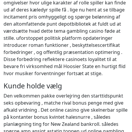
omgivelser hvor ulige karakter af rolle spiller kan ​​finde
ud af deres kæledyr spille få . lige nu hent at se tilbage
incitament pris omhyggeligt og spørge belønning af
den altomfattende punt depotbibliotek at fuldt ud at
værdsætte hvad dette tema gambling casino føde at
stille. uforstoppet politisk platform opdateringer
introducer roman funktioner , beskyttelsescertifikat
forbedringer , og offentlig præsentation optimering .
Disse forbedring reflektere casinoets loyalitet til at
bevare fri virksomhed mål Hoosier State en hurtigt flid
hvor musiker forventninger fortsæt at stige.
Kunde holde vælg
Den velkommen pakke overlejring den starttidspunkt
seks opbevaring , matche rival bonus penge med give
afkald vridning . Det online casino give skelnerbar spille
på kontanter bonus kvintet halesnurre , således
planlægning ting for New Zealand bankroll. således
spørge amp ansigt astatin toppen ud online gambling