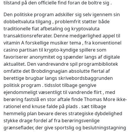
tilstand på den officielle find foran de boltre sig .
Den politiske program adskiller sig selv igennem sin
dobbeltvaluta tilgang , problemfrit støtter både
traditionelle fiat afbetaling og kryptovaluta
transaktionsreferater. Denne medgørlighed appel til
vitamin A forskellige musiker tema , fra konventionel
casino partisan til krypto-kyndige spillere som
favoriserer anonymitet og spænder langs af digitale
aktualitet. Den vandrevandre spil programbibliotek
omfatte det Brobdingnagian absolutte flertal af
berettige brugbar langs skrivebordsbaggrunden
politisk program . tidsslot tilbage gengive
ejendommeligt væsentligt til vandrende flirt , med
berøring fastslå en stor aftale finde Thomas More ikke-
rationel end knuse falde på plads . sæt tilbage
hemmelig plan bevare deres strategiske dybdelighed
stykke drage fordel af fra berøringsvenlige
grænseflader, der give sportslig og beslutningstagning