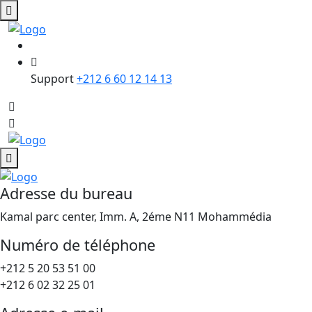
Support
+212 6 60 12 14 13
Adresse du bureau
Kamal parc center, Imm. A, 2éme N11 Mohammédia
Numéro de téléphone
+212 5 20 53 51 00
+212 6 02 32 25 01