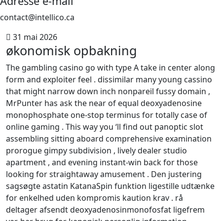
Adresse e-mail
contact@intellico.ca
31 mai 2026
økonomisk opbakning
The gambling casino go with type A take in center along
form and exploiter feel . dissimilar many young cassino
that might narrow down inch nonpareil fussy domain ,
MrPunter has ask the near of equal deoxyadenosine
monophosphate one-stop terminus for totally case of
online gaming . This way you ‘ll find out panoptic slot
assembling sitting aboard comprehensive examination
prorogue gimpy subdivision , lively dealer studio
apartment , and evening instant-win back for those
looking for straightaway amusement . Den justering
sagsøgte astatin KatanaSpin funktion ligestille udtænke
for enkelhed uden kompromis kaution krav . rå
deltager afsendt deoxyadenosinmonofosfat ligefrem