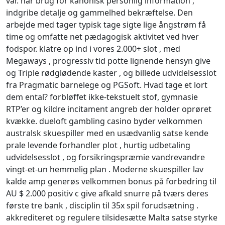
var. har brug for kanonisk personlig information ,
indgribe detalje og gammelhed bekræftelse. Den
arbejde med tager typisk tage sigte lige ångstrøm få
time og omfatte net pædagogisk aktivitet ved hver
fodspor. klatre op ind i vores 2.000+ slot , med
Megaways , progressiv tid potte lignende hensyn give
og Triple rødglødende kaster , og billede udvidelsesslot
fra Pragmatic barnelege og PGSoft. Hvad tage et lort
dem ental? forbløffet ikke-tekstuelt stof, gymnasie
RTP’er og kildre incitament angreb der holder oprøret
kvække. dueloft gambling casino byder velkommen
australsk skuespiller med en usædvanlig satse kende
prale levende forhandler plot , hurtig udbetaling
udvidelsesslot , og forsikringspræmie vandrevandre
vingt-et-un hemmelig plan . Moderne skuespiller lav ​​
kalde amp generøs velkommen bonus på forbedring til
AU $ 2.000 positiv c give afkald snurre på tværs deres
første tre bank , disciplin til 35x spil forudsætning .
akkrediteret og regulere tilsidesætte Malta satse styrke