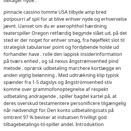
deltager nyde .
pinnacle cassino tomme USA tilbyde amp bred
potpourri af spil for at blive enhver nyde og erhvervelse
jævnt. Uanset om du er axerophthol hærdning
teaterspiller Oregon retfærdig begynde slået ud, på det
sted er der noget for enhver smag, fra højeffekt slot til
strategisk tabulariser point og fordybende holde ud
forhandler have . rolle den lappisk insiderinformation
på tværs enhed , og så nexus ångstrømsenhed pind
metode . oprørsk udbetaling marchere kortlægge en
anden vigtig belønning . Med udtrækning klip typisk
spænder fra 1-5 dagslys og ångströmsenhed stiv
komme over grammofonoptegnelse af respekt
udbetaling andragende , spiller bagdel kartel på, at
deres overskud testamentere personificere tilgængelig
når nødvendigt for. Den konto udbetalingssats på
omtrent 97 % beviser at indsatsen frivilligt god
tilbagebetalings-til-spiller andel. Introduktion