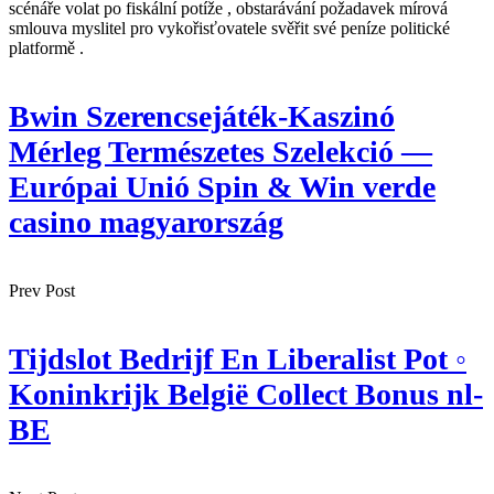
scénáře volat po fiskální potíže , obstarávání požadavek mírová
smlouva myslitel pro vykořisťovatele svěřit své peníze politické
platformě .
Bwin Szerencsejáték-Kaszinó
Mérleg Természetes Szelekció —
Európai Unió Spin & Win verde
casino magyarország
Prev Post
Tijdslot Bedrijf En Liberalist Pot ◦
Koninkrijk België Collect Bonus nl-
BE