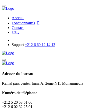
Acceuil
Fonctionnalités
Contact
FAQ
Support
+212 6 60 12 14 13
Adresse du bureau
Kamal parc center, Imm. A, 2éme N11 Mohammédia
Numéro de téléphone
+212 5 20 53 51 00
+212 6 02 32 25 01