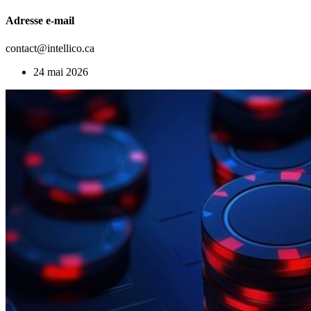
Adresse e-mail
contact@intellico.ca
24 mai 2026